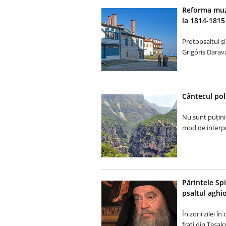
Reforma muzi
la 1814-1815
Protopsaltul și
Grigóris Darav
Cântecul pol
Nu sunt puțini 
mod de interpr
Părintele Sp
psaltul aghio
În zorii zilei î
frați din Tesalo