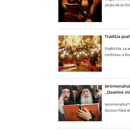
obștii de la Chil
Tradiția psal
Psaltichia, ca a
continuu, a fos
Ieromonahul 
,,Doamne mil
Ieromonahul Te
Doctori Fără de