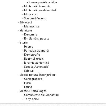
- Icoane post-bizantine
- Miniatură bizantină
- Miniatură post-bizantină
- Mozaicuri
- Sculptură în lemn
- Bibliotecă
- Manuscrise
- Identitate
- Denumire
- Emblemă şi pecete
- Istorie
- Hronic
- Perioada bizantină
- Demografie
- Regimul juridic
- Ierarhie aghioritică
- Şcoala „Athoniada”
- Schituri
- Mediul natural înconjurător
- Cartografiere
- Floră
- Faună
- Metocul Porto-Lagos
- Comunicate ale Mănăstirii
- Terţe opinii