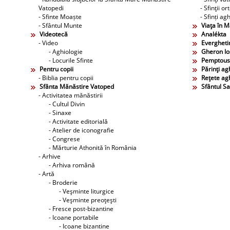
Vatopedi
- Sfinţii o
- Sfinte Moaște
- Sfinți agh
- Sfântul Munte
Viaţa în 
Videotecă
Analékta
- Video
Evergheti
- Aghiologie
Gheron Ios
- Locurile Sfinte
Pemptous
Pentru copii
Părinţi agh
- Biblia pentru copii
Reţete agh
Sfânta Mănăstire Vatoped
Sfântul S
- Activitatea mănăstirii
- Cultul Divin
- Sinaxe
- Activitate editorială
- Atelier de iconografie
- Congrese
- Mărturie Athonită în România
- Arhive
- Arhiva română
- Artă
- Broderie
- Veşminte liturgice
- Veşminte preoţeşti
- Fresce post-bizantine
- Icoane portabile
- Icoane bizantine