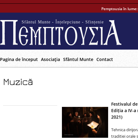
Pemptousia în lume
Sfântul Munte - Înțelepciune - Sfințenie
Pagina de început
Asociaţia
Sfântul Munte
Contact
Muzică
Festivalul de
Ediția a IV-
2021)
Tehnica dirijor
tradiției orale ș