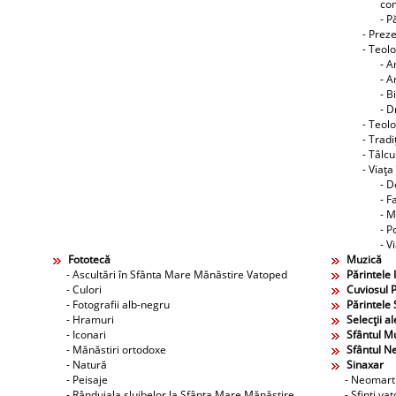
co
- P
- Preze
- Teol
- A
- A
- B
- D
- Teolo
- Tradi
- Tâlcu
- Viaţa
- D
- F
- M
- P
- V
Fototecă
Muzică
- Ascultări în Sfânta Mare Mănăstire Vatoped
Părintele 
- Culori
Cuviosul P
- Fotografii alb-negru
Părintele 
- Hramuri
Selecţii al
- Iconari
Sfântul M
- Mănăstiri ortodoxe
Sfântul N
- Natură
Sinaxar
- Peisaje
- Neomarti
- Rânduiala slujbelor la Sfânta Mare Mănăstire
- Sfinţi va