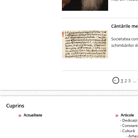
Cântările mel
Societatea con
schimbărilor des
1
2
3
...
Cuprins
Actualitate
Articole
- Dedicații
- Constant
- Cultură
- Arhe