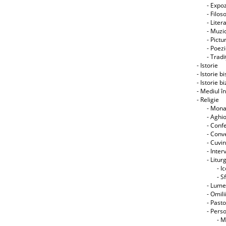
- Expoz
- Filos
- Liter
- Muzic
- Pictu
- Poez
- Tradiţ
- Istorie
- Istorie b
- Istorie b
- Mediul î
- Religie
- Mon
- Aghi
- Conf
- Conve
- Cuvin
- Interv
- Litur
- I
- S
- Lume
- Omili
- Pasto
- Perso
- M