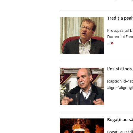
Tradiția psa
Protopsaltul bi
Domnului Fane
...
Ifos și ethos
[caption id="
align="alignrig
Bogații au să
Bogații au sărăc