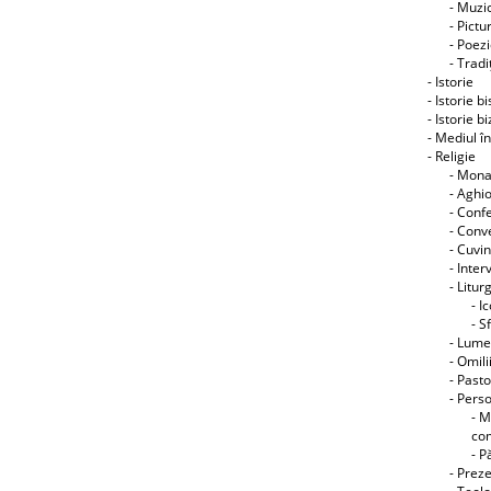
- Muzic
- Pictu
- Poez
- Tradiţ
- Istorie
- Istorie b
- Istorie b
- Mediul î
- Religie
- Mon
- Aghi
- Conf
- Conve
- Cuvin
- Interv
- Litur
- I
- S
- Lume
- Omili
- Pasto
- Perso
- M
co
- P
- Preze