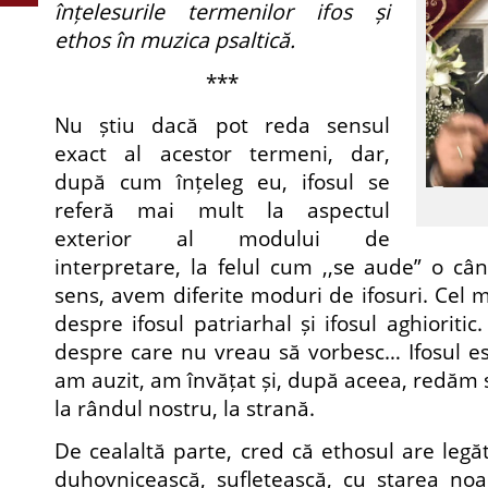
înțelesurile termenilor ifos și
ethos în muzica psaltică.
***
Nu știu dacă pot reda sensul
exact al acestor termeni, dar,
după cum înțeleg eu, ifosul se
referă mai mult la aspectul
exterior al modului de
interpretare, la felul cum ,,se aude” o cân
sens, avem diferite moduri de ifosuri. Cel 
despre ifosul patriarhal și ifosul aghioritic. 
despre care nu vreau să vorbesc… Ifosul e
am auzit, am învățat și, după aceea, redăm 
la rândul nostru, la strană.
De cealaltă parte, cred că ethosul are legă
duhovnicească, sufletească, cu starea noas