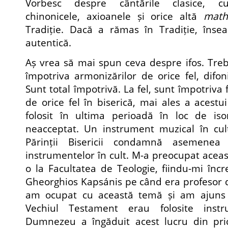
Vorbesc despre cântările clasice, cun
chinonicele, axioanele și orice altă
math
Tradiție. Dacă a rămas în Tradiție, îns
autentică.
Aș vrea să mai spun ceva despre ifos. Trebu
împotriva armonizărilor de orice fel, difonie
Sunt total împotrivă. La fel, sunt împotriva 
de orice fel în biserică, mai ales a acest
folosit în ultima perioadă în loc de is
neacceptat. Un instrument muzical în cul
Părinții Bisericii condamnă asemenea p
instrumentelor în cult. M-a preocupat aceas
o la Facultatea de Teologie, fiindu-mi în
Gheorghios Kapsánis pe când era profesor d
am ocupat cu această temă și am ajuns l
Vechiul Testament erau folosite inst
Dumnezeu a îngăduit acest lucru din prici