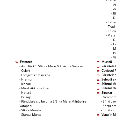
- Teol
- A
- A
- B
- D
- Teolo
- Tradi
- Tâlcu
- Viaţa
- D
- F
- M
- P
- V
Fototecă
Muzică
- Ascultări în Sfânta Mare Mănăstire Vatoped
Părintele 
- Culori
Cuviosul P
- Fotografii alb-negru
Părintele 
- Hramuri
Selecţii al
- Iconari
Sfântul M
- Mănăstiri ortodoxe
Sfântul N
- Natură
Sinaxar
- Peisaje
- Neomarti
- Rânduiala slujbelor la Sfânta Mare Mănăstire
- Sfinţi va
Vatopedi
- Sfinţii o
- Sfinte Moaște
- Sfinți agh
- Sfântul Munte
Viaţa în 