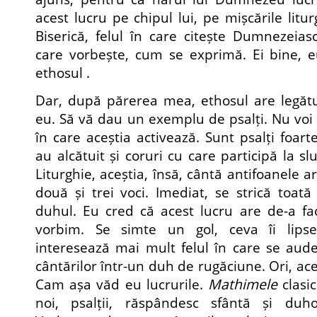
acest lucru pe chipul lui, pe mișcările litur
Biserică, felul în care citește Dumnezeiasc
care vorbește, cum se exprimă. Ei bine, e
ethosul .
Dar, după părerea mea, ethosul are legătu
eu. Să vă dau un exemplu de psalți. Nu voi 
în care aceștia activează. Sunt psalți foart
au alcătuit și coruri cu care participă la 
Liturghie, aceștia, însă, cântă antifoanele 
două și trei voci. Imediat, se strică toată
duhul. Eu cred că acest lucru are de-a fa
vorbim. Se simte un gol, ceva îi lipseș
interesează mai mult felul în care se aude
cântărilor într-un duh de rugăciune. Ori, ac
Cam așa văd eu lucrurile.
Mathimele
clasi
noi, psalții, răspândesc sfântă și duh