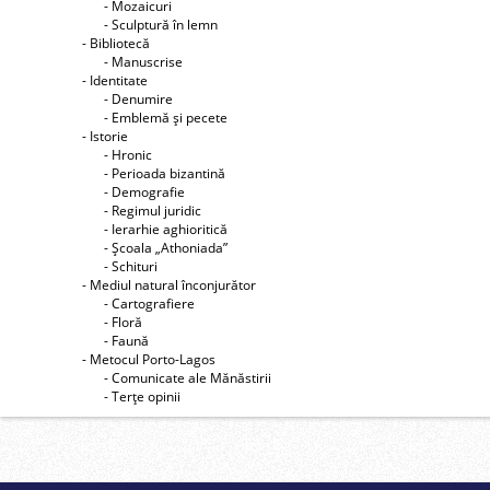
- Mozaicuri
- Sculptură în lemn
- Bibliotecă
- Manuscrise
- Identitate
- Denumire
- Emblemă şi pecete
- Istorie
- Hronic
- Perioada bizantină
- Demografie
- Regimul juridic
- Ierarhie aghioritică
- Şcoala „Athoniada”
- Schituri
- Mediul natural înconjurător
- Cartografiere
- Floră
- Faună
- Metocul Porto-Lagos
- Comunicate ale Mănăstirii
- Terţe opinii