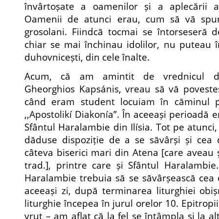
învârtoșate a oamenilor și a aplecării ac
Oamenii de atunci erau, cum să vă spun,
grosolani. Fiindcă tocmai se întorseseră de
chiar se mai închinau idolilor, nu puteau î
duhovnicești, din cele înalte.
Acum, că am amintit de vrednicul d
Gheorghios Kapsánis, vreau să vă povestes
când eram student locuiam în căminul p
,,Apostolikí Diakonía”. În aceeași perioadă e
Sfântul Haralambie din Ilísia. Tot pe atunci
dăduse dispoziție de a se săvârși și cea 
câteva biserici mari din Atena [care aveau și
trad.], printre care și Sfântul Haralambie.
Haralambie trebuia să se săvârșească cea d
aceeași zi, după terminarea liturghiei obi
liturghie începea în jurul orelor 10. Epitropi
vrut – am aflat că la fel se întâmpla și la al