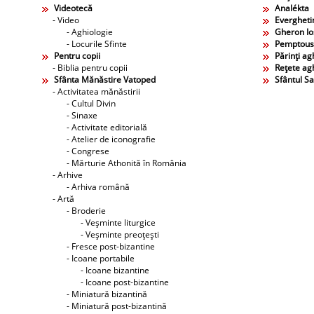
Videotecă
Analékta
- Video
Evergheti
- Aghiologie
Gheron Ios
- Locurile Sfinte
Pemptous
Pentru copii
Părinţi agh
- Biblia pentru copii
Reţete agh
Sfânta Mănăstire Vatoped
Sfântul S
- Activitatea mănăstirii
- Cultul Divin
- Sinaxe
- Activitate editorială
- Atelier de iconografie
- Congrese
- Mărturie Athonită în România
- Arhive
- Arhiva română
- Artă
- Broderie
- Veşminte liturgice
- Veşminte preoţeşti
- Fresce post-bizantine
- Icoane portabile
- Icoane bizantine
- Icoane post-bizantine
- Miniatură bizantină
- Miniatură post-bizantină