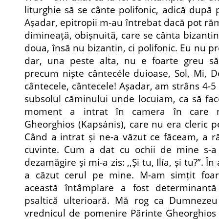
liturghie să se cânte polifonic, adică după p
Așadar, epitropii m-au întrebat dacă pot ră
dimineață, obișnuită, care se cânta bizantin,
doua, însă nu bizantin, ci polifonic. Eu nu 
dar, una peste alta, nu e foarte greu să 
precum niște cântecéle duioase, Sol, Mi, Do
cântecele, cântecele! Așadar, am strâns 4-5 
subsolul căminului unde locuiam, ca să face
moment a intrat în camera în care n
Gheorghios (Kapsánis), care nu era cleric pe
Când a intrat și ne-a văzut ce făceam, a 
cuvinte. Cum a dat cu ochii de mine s-a 
dezamăgire și mi-a zis: ,,Și tu, Ilía, și tu?”. Î
a căzut cerul pe mine. M-am simțit foart
această întâmplare a fost determinant
psaltică ulterioară. Mă rog ca Dumnezeu 
vrednicul de pomenire Părinte Gheorghios 