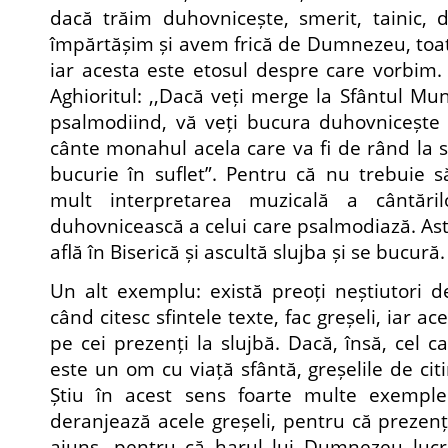
dacă trăim duhovnicește, smerit, tainic,
împărtășim și avem frică de Dumnezeu, toat
iar acesta este etosul despre care vorbim.
Aghioritul: ,,Dacă veți merge la Sfântul Mu
psalmodiind, vă veți bucura duhovnicește f
cânte monahul acela care va fi de rând la s
bucurie în suflet”. Pentru că nu trebuie 
mult interpretarea muzicală a cântăril
duhovnicească a celui care psalmodiază. Ast
află în Biserică și ascultă slujba și se bucură.
Un alt exemplu: există preoți neștiutori de
când citesc sfintele texte, fac greșeli, iar a
pe cei prezenți la slujbă. Dacă, însă, cel ca
este un om cu viață sfântă, greșelile de ci
Știu în acest sens foarte multe exempl
deranjează acele greșeli, pentru că prezenț
ajuns, pentru că harul lui Dumnezeu lucr