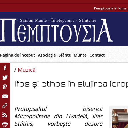
Pemptousia în lume
Sfântul Munte - Înțelepciune - Sfințenie
Pagina de început
Asociaţia
Sfântul Munte
Contact
/
Muzică
Ifos și ethos în slujirea iero
Protopsaltul bisericii
Mitropolitane din Livadeiá, Ilías
Státhis, vorbește despre