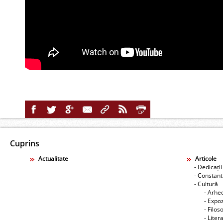
Cuprins
Actualitate
Articole
- Dedicații
- Constant
- Cultură
- Arhe
- Expoz
- Filos
- Liter