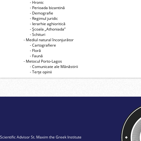
- Hronic
- Perioada bizantină
- Demografie
- Regimul juridic
- Ierarhie aghioritică
- Şcoala „Athoniada”
- Schituri
- Mediul natural înconjurător
- Cartografiere
- Floră
- Faună
- Metocul Porto-Lagos
- Comunicate ale Mănăstirii
- Terţe opinii
Scientific Advisor St. Maxim the Greek Institute