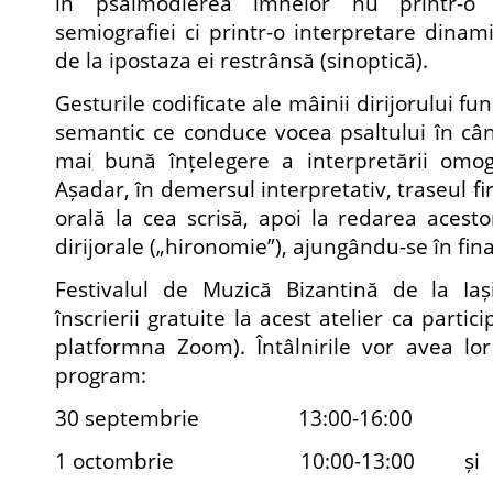
în psalmodierea imnelor nu printr-o c
semiografiei ci printr-o interpretare dinam
de la ipostaza ei restrânsă (sinoptică).
Gesturile codificate ale mâinii dirijorului f
semantic ce conduce vocea psaltului în cânt
mai bună înțelegere a interpretării omog
Așadar, în demersul interpretativ, traseul fir
orală la cea scrisă, apoi la redarea acesto
dirijorale („hironomie”), ajungându-se în fin
Festivalul de Muzică Bizantină de la Iași
înscrierii gratuite la acest atelier ca partic
platformna Zoom). Întâlnirile vor avea lo
program:
30 septembrie 13:00-16:00
1 octombrie 10:00-13:00 și 