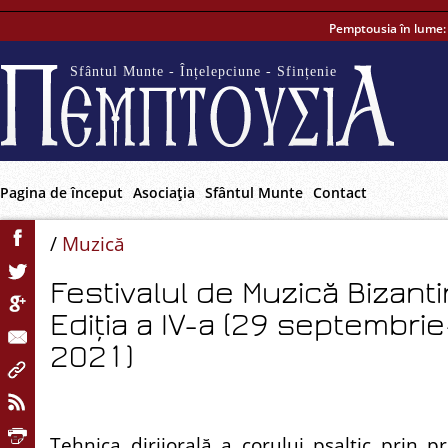
Pemptousia în lume
Sfântul Munte - Înțelepciune - Sfințenie
Pagina de început
Asociaţia
Sfântul Munte
Contact
/
Muzică
Festivalul de Muzică Bizanti
Ediția a IV-a (29 septembri
2021)
Tehnica dirijorală a corului psaltic prin pr