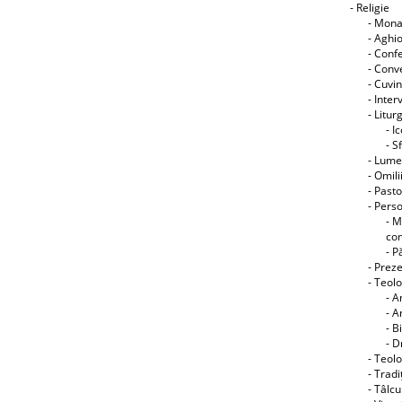
- Religie
- Mon
- Aghi
- Conf
- Conve
- Cuvin
- Interv
- Litur
- I
- S
- Lume
- Omili
- Pasto
- Perso
- M
co
- P
- Preze
- Teol
- A
- A
- B
- D
- Teolo
- Tradi
- Tâlcu