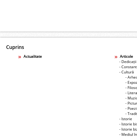
Cuprins
Actualitate
Articole
- Dedicații
- Constant
- Cultură
- Arhe
- Expoz
- Filos
- Liter
- Muzic
- Pictu
- Poez
- Tradiţ
- Istorie
- Istorie b
- Istorie b
- Mediul î