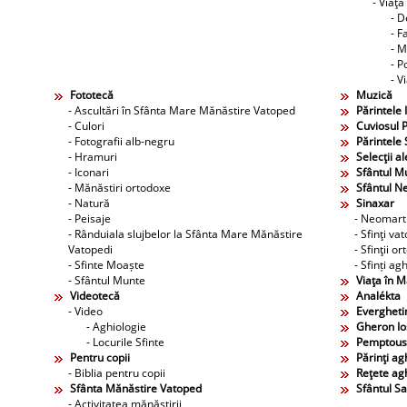
- Viaţa
- D
- F
- M
- P
- V
Fototecă
Muzică
- Ascultări în Sfânta Mare Mănăstire Vatoped
Părintele 
- Culori
Cuviosul P
- Fotografii alb-negru
Părintele 
- Hramuri
Selecţii al
- Iconari
Sfântul M
- Mănăstiri ortodoxe
Sfântul N
- Natură
Sinaxar
- Peisaje
- Neomarti
- Rânduiala slujbelor la Sfânta Mare Mănăstire
- Sfinţi va
Vatopedi
- Sfinţii o
- Sfinte Moaște
- Sfinți agh
- Sfântul Munte
Viaţa în 
Videotecă
Analékta
- Video
Evergheti
- Aghiologie
Gheron Ios
- Locurile Sfinte
Pemptous
Pentru copii
Părinţi agh
- Biblia pentru copii
Reţete agh
Sfânta Mănăstire Vatoped
Sfântul S
- Activitatea mănăstirii