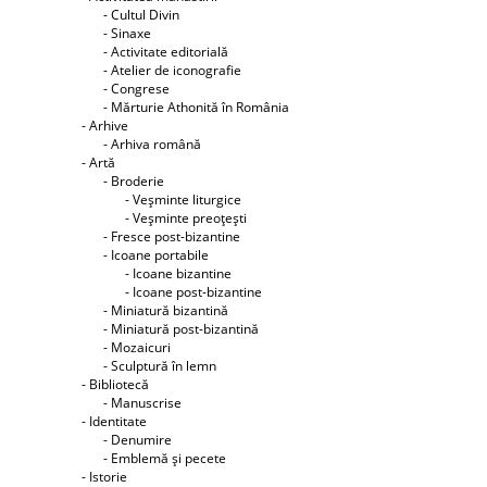
- Cultul Divin
- Sinaxe
- Activitate editorială
- Atelier de iconografie
- Congrese
- Mărturie Athonită în România
- Arhive
- Arhiva română
- Artă
- Broderie
- Veşminte liturgice
- Veşminte preoţeşti
- Fresce post-bizantine
- Icoane portabile
- Icoane bizantine
- Icoane post-bizantine
- Miniatură bizantină
- Miniatură post-bizantină
- Mozaicuri
- Sculptură în lemn
- Bibliotecă
- Manuscrise
- Identitate
- Denumire
- Emblemă şi pecete
- Istorie