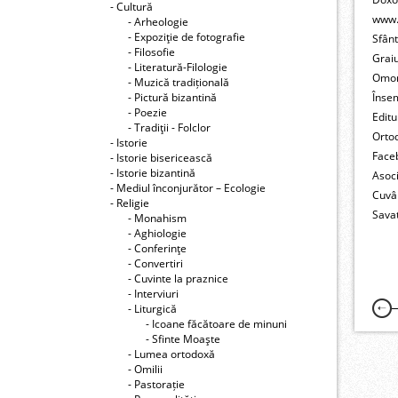
- Cultură
www.
- Arheologie
- Expoziţie de fotografie
Sfân
- Filosofie
Grai
- Literatură-Filologie
Omo
- Muzică tradițională
- Pictură bizantină
Înse
- Poezie
Editu
- Tradiţii - Folclor
Orto
- Istorie
Face
- Istorie bisericească
- Istorie bizantină
Asoc
- Mediul înconjurător – Ecologie
Cuvâ
- Religie
Savat
- Monahism
- Aghiologie
- Conferinţe
- Convertiri
- Cuvinte la praznice
- Interviuri
- Liturgică
- Icoane făcătoare de minuni
- Sfinte Moaşte
- Lumea ortodoxă
- Omilii
- Pastorație