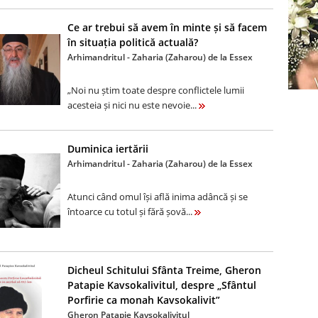
Ce ar trebui să avem în minte și să facem
în situația politică actuală?
Arhimandritul - Zaharia (Zaharou) de la Essex
„Noi nu știm toate despre conflictele lumii
acesteia și nici nu este nevoie...
Duminica iertării
Arhimandritul - Zaharia (Zaharou) de la Essex
Atunci când omul își află inima adâncă și se
întoarce cu totul și fără șovă...
Dicheul Schitului Sfânta Treime, Gheron
Patapie Kavsokalivitul, despre „Sfântul
Porfirie ca monah Kavsokalivit”
Gheron Patapie Kavsokalivitul