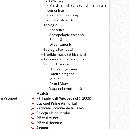
- Personalităţi
- Martiri şi mărturisitori din temniţele
comuniste
- Părinţi duhovniceşti
- Prezentări de carte
- Teologie
- Antiretice
- Antropologie creştină
- Bioetică
- Drept canonic
- Teologie Patristică
- Tradiția muzicală bizantină
- Tâlcuirea Sfintei Scripturi
- Viaţa în Biserică
- Despre rugăciune
- Familia creștină
- Minuni
- Postul Mare
- Viaţa duhovnicească
Muzică
ire Vatoped
Părintele Iosíf Vatopedinul (+2009)
Cuviosul Paisie Aghioritul
Părintele Sofronie de la Essex
Selecţii ale editorului
Sfântul Munte
Sfântul Nectarie
Sinaxar