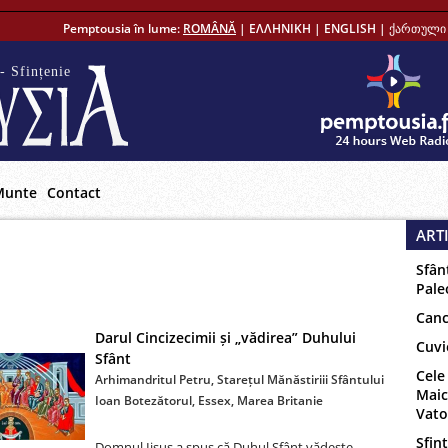
Pemptousia în lume:
ROMÂNĂ
|
ΕΛΛΗΝΙΚΗ
|
ENGLISH
|
ქართული 
- Sfințenie
Munte
Contact
ART
Sfân
Pale
Canc
Darul Cincizecimii și „vădirea” Duhului
Cuvi
Sfânt
Cele
Arhimandritul Petru, Starețul Mănăstiriii Sfântului
Maic
Ioan Botezătorul, Essex, Marea Britanie
Vat
Sfinț
Domnul Iisus a spus că Duhul Sfânt vădește