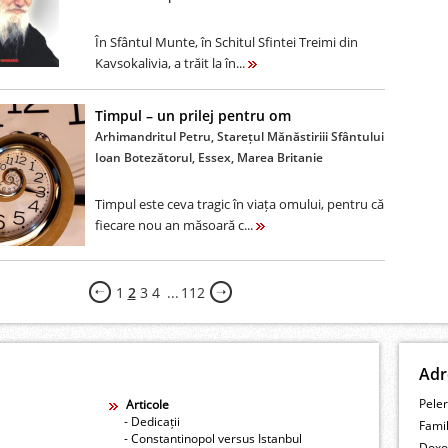
În Sfântul Munte, în Schitul Sfintei Treimi din
Kavsokalivia, a trăit la în...
Timpul – un prilej pentru om
Arhimandritul Petru, Starețul Mănăstiriii Sfântului
Ioan Botezătorul, Essex, Marea Britanie
Timpul este ceva tragic în viața omului, pentru că
fiecare nou an măsoară c...
1
2
3
4
...
112
Adr
Peler
Articole
- Dedicații
Fami
- Constantinopol versus Istanbul
Doxo