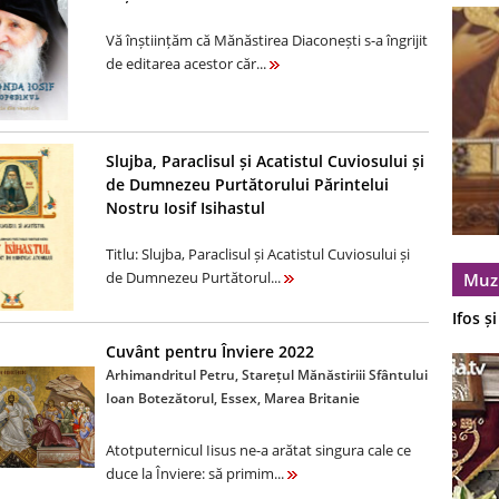
Vă înștiințăm că Mănăstirea Diaconești s-a îngrijit
de editarea acestor căr...
Slujba, Paraclisul și Acatistul Cuviosului și
de Dumnezeu Purtătorului Părintelui
Nostru Iosif Isihastul
Titlu: Slujba, Paraclisul și Acatistul Cuviosului și
de Dumnezeu Purtătorul...
Muz
Ifos ș
Cuvânt pentru Înviere 2022
Arhimandritul Petru, Starețul Mănăstiriii Sfântului
Ioan Botezătorul, Essex, Marea Britanie
Atotputernicul Iisus ne-a arătat singura cale ce
duce la Înviere: să primim...