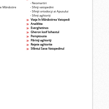
- Neomartiri
re Mănăstire
- Sfinţi vatopedini
- Sfinţii ortodocşi ai Apusului
- Sfinți aghioriți
Viaţa în Mănăstirea Vatopedi
Analékta
Everghetinos
Gheron Iosif Isihastul
Pemptousia
Părinţi aghioriţi
Reţete aghiorite
Sfântul Sava Vatopedinul