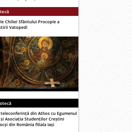
tecă
le Chiliei Sfântului Procopie a
tirii Vatopedi
otecă
 teleconferință din Athos cu Egumenul
și Asociația Studenților Creștini
cși din România filiala Iași