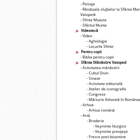
- Peisaje
- Rânduiala slujbelor la Sfânta Ma
Vatopedi
- Sfinte Moaște
- Sfântul Munte
Videotecă
- Video
- Aghiologie
- Locurile Sfinte
Pentru copii
- Biblia pentru copii
Sfânta Mănăstire Vatoped
- Activitatea mănăstirii
- Cultul Divin
- Sinaxe
- Activitate editorială
- Atelier de iconografie
- Congrese
- Mărturie Athonită în România
- Arhive
- Arhiva română
- Artă
- Broderie
- Veşminte liturgice
- Veşminte preoţeşti
- Fresce post-bizantine