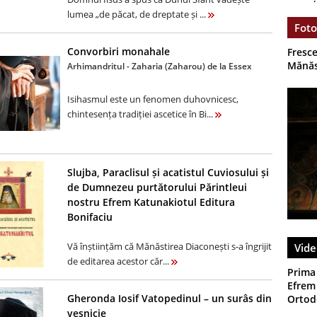
lumea „de păcat, de dreptate și ...
Foto
Convorbiri monahale
Fresce
Mănăs
Arhimandritul - Zaharia (Zaharou) de la Essex
Isihasmul este un fenomen duhovnicesc,
chintesența tradiției ascetice în Bi...
Slujba, Paraclisul și acatistul Cuviosului și
de Dumnezeu purtătorului Părintleui
nostru Efrem Katunakiotul Editura
Bonifaciu
Vă înștiințăm că Mănăstirea Diaconești s-a îngrijit
Vide
de editarea acestor căr...
Prima
Efrem 
Gheronda Iosif Vatopedinul – un surâs din
Ortodo
veșnicie