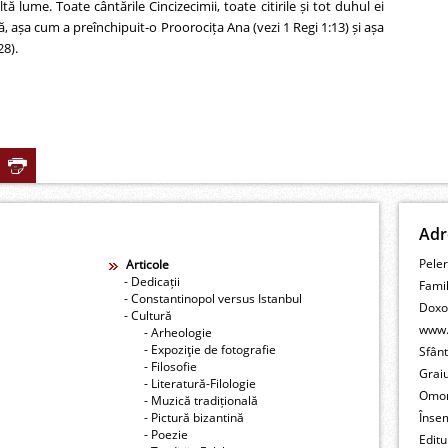
ă lume. Toate cântările Cincizecimii, toate citirile și tot duhul ei
 așa cum a preînchipuit-o Proorocița Ana (vezi 1 Regi 1:13) și așa
28).
Adr
Peler
Articole
- Dedicații
Fami
- Constantinopol versus Istanbul
Doxo
- Cultură
www.
- Arheologie
- Expoziţie de fotografie
Sfân
- Filosofie
Grai
- Literatură-Filologie
Omo
- Muzică tradițională
- Pictură bizantină
Înse
- Poezie
Editu