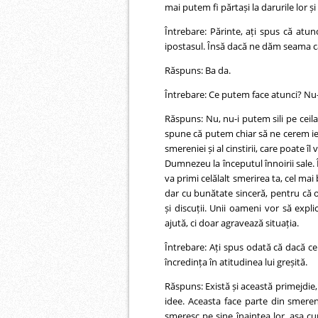
mai putem fi părtași la darurile lor
Întrebare: Părinte, ați spus că atun
ipostasul. Însă dacă ne dăm seama că
Răspuns: Ba da.
Întrebare: Ce putem face atunci? Nu-i 
Răspuns: Nu, nu-i putem sili pe ceila
spune că putem chiar să ne cerem ier
smereniei și al cinstirii, care poate î
Dumnezeu la începutul înnoirii sale.
va primi celălalt smerirea ta, cel ma
dar cu bunătate sinceră, pentru că 
și discuții. Unii oameni vor să expli
ajută, ci doar agravează situația.
Întrebare: Ați spus odată că dacă cer
încredința în atitudinea lui greșită.
Răspuns: Există și această primejdie,
idee. Aceasta face parte din smereni
smeresc pe sine înaintea lor, așa c