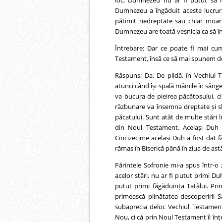
loc, Dumnezeu nu ar fi putut să n
Dumnezeu a îngăduit aceste lucruri
pătimit nedreptate sau chiar moart
Dumnezeu are toată veșnicia ca să în
Întrebare: Dar ce poate fi mai cum
Testament, însă ce să mai spunem d
Răspuns: Da. De pildă, în Vechiul
atunci când își spală mâinile în sâng
va bucura de pieirea păcătosului, 
răzbunare va însemna dreptate și sl
păcatului. Sunt atât de multe stări 
din Noul Testament. Același Duh a
Cincizecime același Duh a fost dat făr
rămas în Biserică până în ziua de ast
Părintele Sofronie mi-a spus într-o
acelor stări, nu ar fi putut primi Du
putut primi făgăduința Tatălui. Pr
primească plinătatea descoperirii 
subaprecia deloc Vechiul Testament
Nou, ci că prin Noul Testament îl în