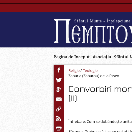
Sfântul Munte - Înțelepciune 
Pagina de început
Asociaţia
Sfântul 
Religie
/
Teologie
Zaharia (Zaharou) de la Essex
Convorbiri mon
(II)
Întrebare: Cum se dobândește unitat
Răspuns: Trebuie să-i avem pe toți fra