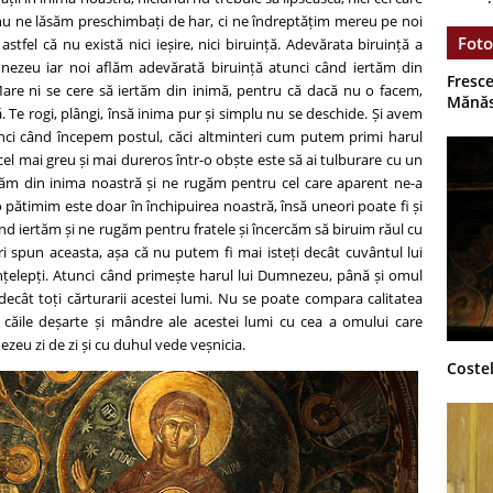
nu ne lăsăm preschimbați de har, ci ne îndreptățim mereu pe noi
Foto
 astfel că nu există nici ieșire, nici biruință. Adevărata biruință a
mnezeu iar noi aflăm adevărată biruință atunci când iertăm din
Fresce
Mare ni se cere să iertăm din inimă, pentru că dacă nu o facem,
Mănăs
. Te rogi, plângi, însă inima pur și simplu nu se deschide. Și avem
nci când începem postul, căci altminteri cum putem primi harul
el mai greu și mai dureros într-o obște este să ai tulburare cu un
rtăm din inima noastră și ne rugăm pentru cel care aparent ne-a
 pătimim este doar în închipuirea noastră, însă uneori poate fi și
nd iertăm și ne rugăm pentru fratele și încercăm să biruim răul cu
uri spun aceasta, așa că nu putem fi mai isteți decât cuvântul lui
nțelepți. Atunci când primește harul lui Dumnezeu, până și omul
decât toți cărturarii acestei lumi. Nu se poate compara calitatea
în căile deșarte și mândre ale acestei lumi cu cea a omului care
ezeu zi de zi și cu duhul vede veșnicia.
Costel