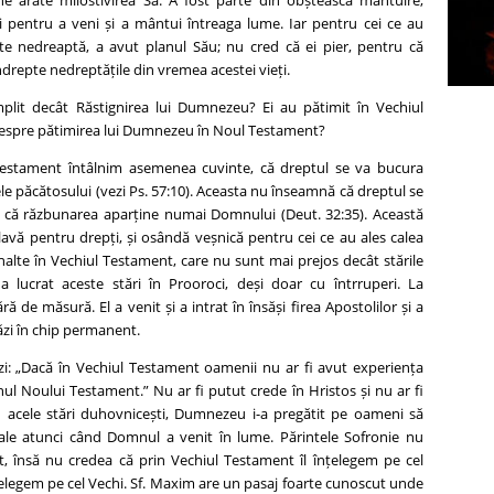
e arate milostivirea Sa. A fost parte din obșteasca mântuire;
 pentru a veni și a mântui întreaga lume. Iar pentru cei ce au
e nedreaptă, a avut planul Său; nu cred că ei pier, pentru că
drepte nedreptățile din vremea acestei vieți.
plit decât Răstignirea lui Dumnezeu? Ei au pătimit în Vechiul
espre pătimirea lui Dumnezeu în Noul Testament?
 Testament întâlnim asemenea cuvinte, că dreptul se va bucura
ele păcătosului (vezi Ps. 57:10). Aceasta nu înseamnă că dreptul se
ci că răzbunarea aparține numai Domnului (Deut. 32:35). Această
avă pentru drepți, și osândă veșnică pentru cei ce au ales calea
înalte în Vechiul Testament, care nu sunt mai prejos decât stările
 lucrat aceste stări în Prooroci, deși doar cu întrruperi. La
ă de măsură. El a venit și a intrat în însăși firea Apostolilor și a
ăzi în chip permanent.
 zi: „Dacă în Vechiul Testament oamenii nu ar fi avut experiența
hul Noului Testament.” Nu ar fi putut crede în Hristos și nu ar fi
in acele stări duhovnicești, Dumnezeu i-a pregătit pe oameni să
Sale atunci când Domnul a venit în lume. Părintele Sofronie nu
, însă nu credea că prin Vechiul Testament îl înțelegem pe cel
țelegem pe cel Vechi. Sf. Maxim are un pasaj foarte cunoscut unde