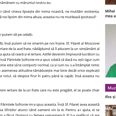
 și rămânem cu măruntul nostru eu.
Mihai
ci când cineva lipsește din inima noastră, ne mutilăm existența,
mea a
 noi lipsim din inima altuia, aceasta nu ne mutilează ipostasul?
putem sili pe ceilalți.
lți, însă putem să ne smerim pe noi înșine. Sf. Filaret al Moscovei
tare de la acel frate, nădăjduind să îl aducem la un simțământ al
l va ajuta să ceară și el iertare. Astfel devenim împreună-lucrători cu
 Însă Părintele Sofronie mi-a spus odată că dacă nu ești sigur cum
i bine este să te comporți normal, ca și cum nu s-a întâmplat nimic
o asemenea atitudine tămăduiește mai bine decât orice explicații
ce totul, să despice firul în patru până la capăt, însă aceasta nu
Muz
em iertare de la un frate care nu este pregătit, el se poate chiar
Ifos ș
 Părintele Sofronie mi-a spus aceasta. Însă Sf. Filaret avea această
a Sfinților atunci când oamenii vin la ei. Pentru a-i ajuta, ei se
um a făcut Domnul cu femeia samarinencă. El S-a prefăcut că are