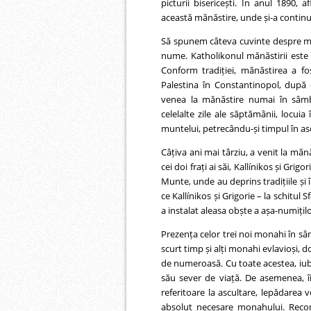
picturii bisericești. În anul 1890,
această mănăstire, unde și-a continuat
Să spunem câteva cuvinte despre măn
nume. Katholikonul mănăstirii este în
Conform tradiției, mănăstirea a fo
Palestina în Constantinopol, după 
venea la mănăstire numai în sâmbe
celelalte zile ale săptămânii, locuia
muntelui, petrecându-și timpul în asc
Câțiva ani mai târziu, a venit la măn
cei doi frați ai săi, Kallínikos și Gri
Munte, unde au deprins tradițiile și 
ce Kallínikos și Grigorie – la schitul
a instalat aleasa obște a așa-numițil
Prezența celor trei noi monahi în sânu
scurt timp și alți monahi evlavioși, do
de numeroasă. Cu toate acestea, iubi
său sever de viață. De asemenea, îi î
referitoare la ascultare, lepădarea vo
absolut necesare monahului. Recom