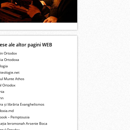
ese ale altor pagini WEB
in Ortodox
lia Ortodoxa
logia
teologie.net
tul Munte Athos
ul Ortodox
nia
mn
ra și librăria Evanghelismos
doxia.md
book – Pemptousia
iația Ieromonah Arsenie Boca
ntul Ortodox