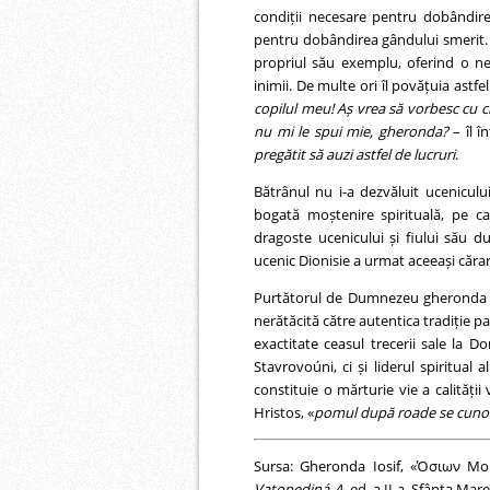
condiții necesare pentru dobândirea 
pentru dobândirea gândului smerit. El 
propriul său exemplu, oferind o neîn
inimii. De multe ori îl povățuia astfe
copilul meu! Aș vrea să vorbesc cu c
nu mi le spui mie, gheronda?
– îl î
pregătit să auzi astfel de lucruri
.
Bătrânul nu i-a dezvăluit uceniculu
bogată moștenire spirituală, pe ca
dragoste ucenicului și fiului său d
ucenic Dionisie a urmat aceeași cărare
Purtătorul de Dumnezeu gheronda Dion
nerătăcită către autentica tradiție pa
exactitate ceasul trecerii sale la 
Stavrovoúni, ci și liderul spiritual 
constituie o mărturie vie a calități
Hristos, «
pomul după roade se cuno
Sursa: Gheronda Iosif, «Όσιων Μορ
Vatopediná
, 4, ed. a II-a, Sfânta M