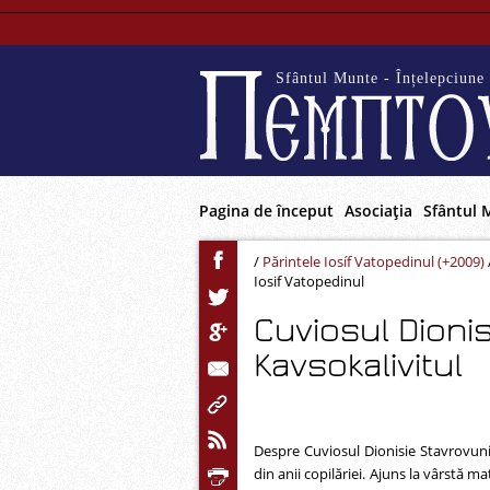
Sfântul Munte - Înțelepciune 
Pagina de început
Asociaţia
Sfântul 
/
Părintele Iosíf Vatopedinul (+2009)
Iosif Vatopedinul
Cuviosul Dionis
Kavsokalivitul
Despre Cuviosul Dionisie Stavrovuni
din anii copilăriei. Ajuns la vârstă m