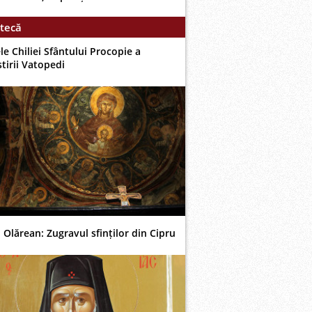
tecă
le Chiliei Sfântului Procopie a
tirii Vatopedi
 Olărean: Zugravul sfinților din Cipru