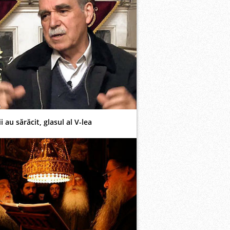
i au sărăcit, glasul al V-lea