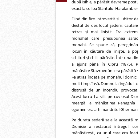
după isihie, a părăsit devreme postu
exact la coliba Sfântului Haralambie 
Fiind din fire introvertit și iubitor d
destul de des locul șederii, căut
retras și mai liniștit. Era extre
monahal care presupunea sărăc
monahi. Se spune că, peregrinân
locuri în căutare de liniște, a po
schituri și chilii părăsite. Într-una di
a ajuns până în Cipru (1875). Pe
mănăstire Stavrovoúni era părăsită și
l-a atras îndată pe monahul dornic 
mult timp, însă, Domnul a îngăduit c
distrusă de un incendiu provocat 
Acest lucru l-a silit pe cuviosul Dio
meargă la mănăstirea Panaghía T
egumen era arhimandritul Gherman
Pe durata șederii sale la această m
Dionisie a restaurat întregul icon
mănăstirești, ca unul care era foar