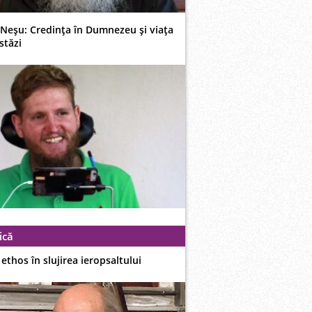
 Neşu: Credinţa în Dumnezeu şi viaţa
stăzi
ică
i ethos în slujirea ieropsaltului