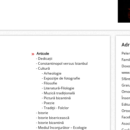
Adr
Peler
Articole
- Dedicații
Fami
- Constantinopol versus Istanbul
Doxo
- Cultură
www.
- Arheologie
- Expoziţie de fotografie
Sfân
- Filosofie
Grai
- Literatură-Filologie
Omo
- Muzică tradițională
- Pictură bizantină
Înse
- Poezie
Editu
- Tradiţii - Folclor
Orto
- Istorie
Face
- Istorie bisericească
- Istorie bizantină
Asoc
- Mediul înconjurător – Ecologie
Cuvâ