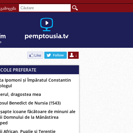
გამოცემა
ICOLE PREFERATE
ta Ipomoni și Împăratul Constantin
ologul
erul, dragostea mea
osul Benedict de Nursia (†543)
 șapte icoane făcătoare de minuni ale
ii Domnului de la Mănăstirea
oped
ii African, Puplie și Terentie