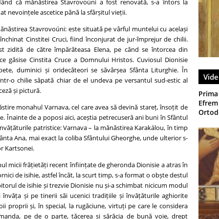
 aflând că mănăstirea Stavrovoúni a fost renovată, s-a întors la
 nevoințele ascetice până la sfârșitul vieții.
ăstirea Stavrovoúni: este situată pe vârful muntelui cu același
chinat Cinstitei Cruci, fiind înconjurat de jur-împrejur de chilii.
st zidită de către împărăteasa Elena, pe când se întorcea din
ce găsise Cinstita Cruce a Domnului Hristos. Cuviosul Dionisie
te, duminici și oridecâteori se săvârșea Sfânta Liturghie. În
Vide
 într-o chilie săpată chiar de el undeva pe versantul sud-estic al
eză și pictură.
Prima
Efrem 
ăstire monahul Varnava, cel care avea să devină stareț, însoțit de
Ortodo
gorie. Înainte de a poposi aici, aceștia petrecuseră ani buni în Sfântul
învățăturile patristice: Varnava – la mănăstirea Karakálou, în timp
 Sfânta Ana, mai exact la coliba Sfântului Gheorghe, unde ulterior s-
or Kartsonei.
l micii frățietăți recent înființate de gheronda Dionisie a atras în
rnici de isihie, astfel încât, la scurt timp, s-a format o obște destul
torul de isihie și trezvie Dionisie nu și-a schimbat nicicum modul
nvăța și pe tinerii săi ucenici tradițiile și învățăturile aghiorite
ii proprii și, în special, la rugăciune, virtuți pe care le considera
anda, pe de o parte, tăcerea și sărăcia de bună voie, drept