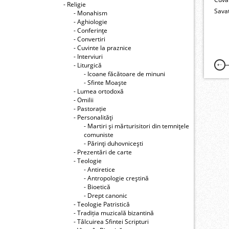
- Religie
Savat
- Monahism
- Aghiologie
- Conferinţe
- Convertiri
- Cuvinte la praznice
- Interviuri
- Liturgică
- Icoane făcătoare de minuni
- Sfinte Moaşte
- Lumea ortodoxă
- Omilii
- Pastorație
- Personalităţi
- Martiri şi mărturisitori din temniţele
comuniste
- Părinţi duhovniceşti
- Prezentări de carte
- Teologie
- Antiretice
- Antropologie creştină
- Bioetică
- Drept canonic
- Teologie Patristică
- Tradiția muzicală bizantină
- Tâlcuirea Sfintei Scripturi