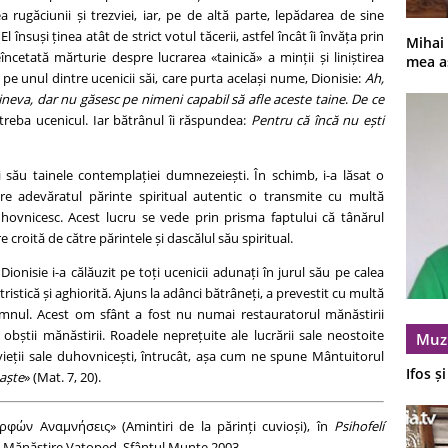
rugăciunii și trezviei, iar, pe de altă parte, lepădarea de sine
însuși ținea atât de strict votul tăcerii, astfel încât îi învăța prin
Mihai
cetată mărturie despre lucrarea «tainică» a minții și liniștirea
mea a
l pe unul dintre ucenicii săi, care purta același nume, Dionisie:
Ah,
ineva, dar nu găsesc pe nimeni capabil să afle aceste taine
.
De ce
ntreba ucenicul. Iar bătrânul îi răspundea:
Pentru că încă nu ești
i său tainele contemplației dumnezeiești. În schimb, i-a lăsat o
re adevăratul părinte spiritual autentic o transmite cu multă
uhovnicesc. Acest lucru se vede prin prisma faptului că tânărul
 croită de către părintele și dascălul său spiritual.
isie i-a călăuzit pe toți ucenicii adunați în jurul său pe calea
tristică și aghiorită. Ajuns la adânci bătrâneți, a prevestit cu multă
Domnul. Acest om sfânt a fost nu numai restauratorul mănăstirii
al obștii mănăstirii. Roadele neprețuite ale lucrării sale neostoite
Muz
i vieții sale duhovnicești, întrucât, așa cum ne spune Mântuitorul
Ifos ș
aște
» (Mat. 7, 20).
φών Αναμνήσεις» (Amintiri de la părinți cuvioși), în
Psihofelí
are Mănăstire Vatoped, Sfântul Munte 2003.