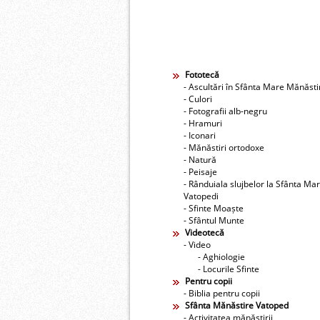
Fototecă
- Ascultări în Sfânta Mare Mănăst
- Culori
- Fotografii alb-negru
- Hramuri
- Iconari
- Mănăstiri ortodoxe
- Natură
- Peisaje
- Rânduiala slujbelor la Sfânta Ma
Vatopedi
- Sfinte Moaște
- Sfântul Munte
Videotecă
- Video
- Aghiologie
- Locurile Sfinte
Pentru copii
- Biblia pentru copii
Sfânta Mănăstire Vatoped
- Activitatea mănăstirii