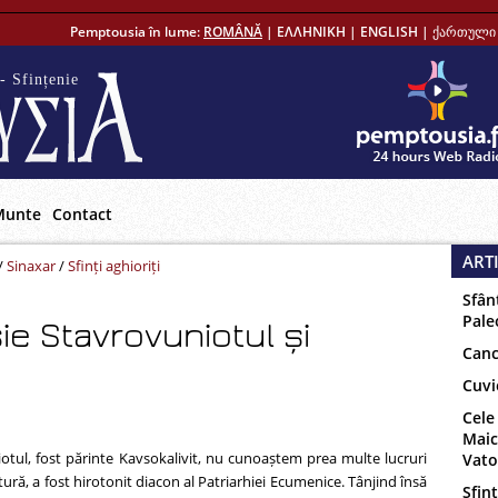
Pemptousia în lume:
ROMÂNĂ
|
ΕΛΛΗΝΙΚΗ
|
ENGLISH
|
ქართული 
- Sfințenie
Munte
Contact
ART
/
Sinaxar
/
Sfinți aghioriți
Sfân
Pale
ie Stavrovuniotul și
Canc
Cuvi
Cele
Maic
otul, fost părinte Kavsokalivit, nu cunoaștem prea multe lucruri
Vat
atură, a fost hirotonit diacon al Patriarhiei Ecumenice. Tânjind însă
Sfinț