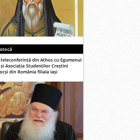
otecă
 teleconferință din Athos cu Egumenul
și Asociația Studenților Creștini
cși din România filiala Iași