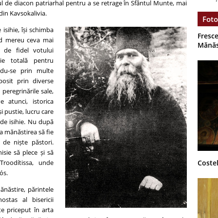
l de diacon patriarhal pentru a se retrage în Sfântul Munte, mai
din Kavsokalivia.
Foto
e isihie, își schimba
Fresce
ând mereu ceva mai
Mănăs
m de fidel votului
ie totală pentru
du-se prin multe
posit prin diverse
n peregrinările sale,
 atunci, istorica
 pustie, lucru care
de isihie. Nu după
a mănăstirea să fie
de niște păstori.
nisie să plece și să
Costel
roodítissa, unde
ós.
ănăstire, părintele
ostas al bisericii
te priceput în arta