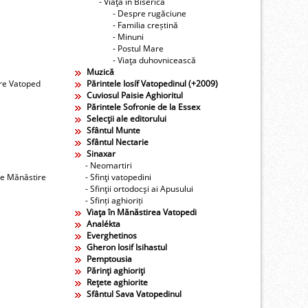
- Viaţa în Biserică
- Despre rugăciune
- Familia creștină
- Minuni
- Postul Mare
- Viaţa duhovnicească
Muzică
ire Vatoped
Părintele Iosíf Vatopedinul (+2009)
Cuviosul Paisie Aghioritul
Părintele Sofronie de la Essex
Selecţii ale editorului
Sfântul Munte
Sfântul Nectarie
Sinaxar
- Neomartiri
re Mănăstire
- Sfinţi vatopedini
- Sfinţii ortodocşi ai Apusului
- Sfinți aghioriți
Viaţa în Mănăstirea Vatopedi
Analékta
Everghetinos
Gheron Iosif Isihastul
Pemptousia
Părinţi aghioriţi
Reţete aghiorite
Sfântul Sava Vatopedinul