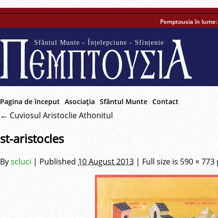
Pemptousia în lume
Sfântul Munte - Înțelepciune - Sfințenie
Pagina de început
Asociaţia
Sfântul Munte
Contact
←
Cuviosul Aristoclie Athonitul
st-aristocles
By
scluci
|
Published
10 August 2013
|
Full size is
590 × 773