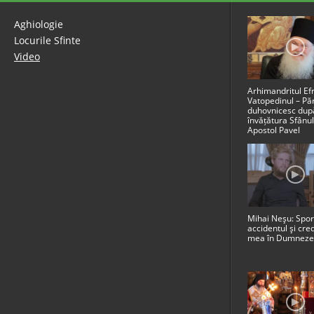
Aghiologie
Locurile Sfinte
Video
Arhimandritul E
Vatopedinul – Păr
duhovnicesc dup
învățătura Sfânul
Apostol Pavel
Mihai Neşu: Spor
accidentul şi cre
mea în Dumnez