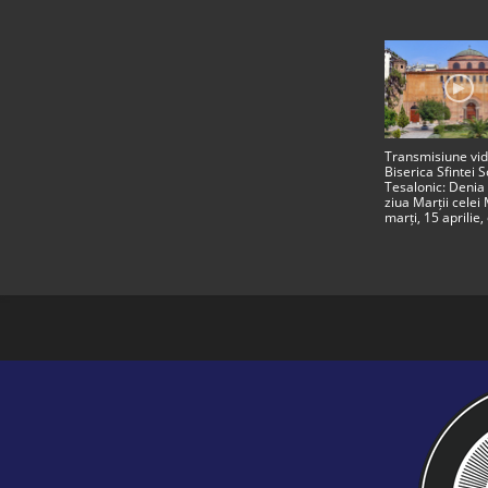
Τransmisiune vid
Biserica Sfintei So
Tesalonic: Denia
ziua Marții celei 
marți, 15 aprilie,
19:00