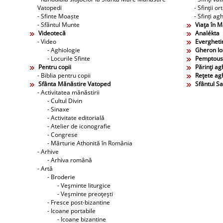
Vatopedi
- Sfinţii o
- Sfinte Moaște
- Sfinți agh
- Sfântul Munte
Viaţa în 
Videotecă
Analékta
- Video
Evergheti
- Aghiologie
Gheron Ios
- Locurile Sfinte
Pemptous
Pentru copii
Părinţi agh
- Biblia pentru copii
Reţete agh
Sfânta Mănăstire Vatoped
Sfântul S
- Activitatea mănăstirii
- Cultul Divin
- Sinaxe
- Activitate editorială
- Atelier de iconografie
- Congrese
- Mărturie Athonită în România
- Arhive
- Arhiva română
- Artă
- Broderie
- Veşminte liturgice
- Veşminte preoţeşti
- Fresce post-bizantine
- Icoane portabile
- Icoane bizantine