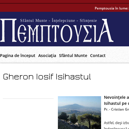
Pemptousia în lume
Sfântul Munte - Înțelepciune - Sfințenie
Pagina de început
Asociaţia
Sfântul Munte
Contact
Gheron Iosif Isihastul
Nevoinţele as
Isihastul pe
Pr. - Cristian G
Astfel, deşi iz
îndeplinească 