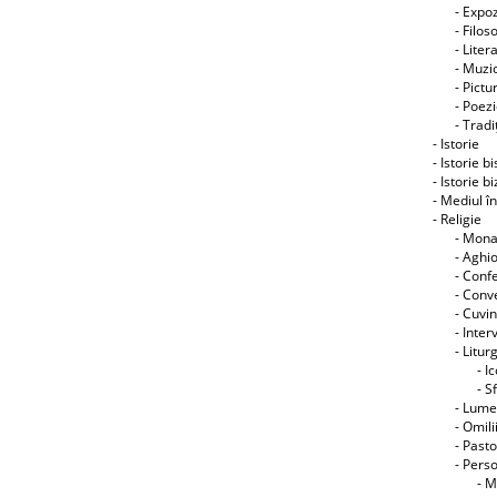
- Expoz
- Filos
- Liter
- Muzic
- Pictu
- Poez
- Tradiţ
- Istorie
- Istorie b
- Istorie b
- Mediul î
- Religie
- Mon
- Aghi
- Conf
- Conve
- Cuvin
- Interv
- Litur
- I
- S
- Lume
- Omili
- Pasto
- Perso
- M