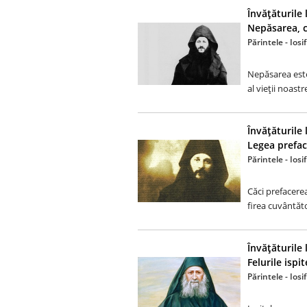
Învăţăturile 
Nepăsarea, 
Părintele - Ios
Nepăsarea este
al vieţii noastr
Învăţăturile 
Legea preface
Părintele - Ios
Căci prefacerea
firea cuvântăto
Învăţăturile 
Felurile ispit
Părintele - Ios