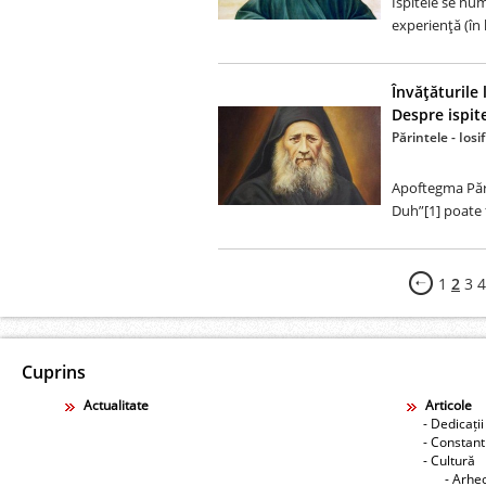
Ispitele se nu
experienţă (în 
Învăţăturile 
Despre ispit
Părintele - Ios
Apoftegma Pări
Duh”[1] poate f
1
2
3
4
Cuprins
Actualitate
Articole
- Dedicații
- Constant
- Cultură
- Arhe