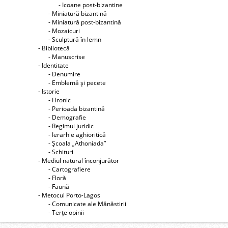
- Icoane post-bizantine
- Miniatură bizantină
- Miniatură post-bizantină
- Mozaicuri
- Sculptură în lemn
- Bibliotecă
- Manuscrise
- Identitate
- Denumire
- Emblemă şi pecete
- Istorie
- Hronic
- Perioada bizantină
- Demografie
- Regimul juridic
- Ierarhie aghioritică
- Şcoala „Athoniada”
- Schituri
- Mediul natural înconjurător
- Cartografiere
- Floră
- Faună
- Metocul Porto-Lagos
- Comunicate ale Mănăstirii
- Terţe opinii