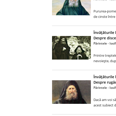
Pururea-pomeni
de cinste între
Învăţăturile 
Despre disce
Părintele - Ios
Printre treptel
nevoieşte, după
Învăţăturile 
Despre rugă
Părintele - Ios
Dacă am voi să 
acest subiect d