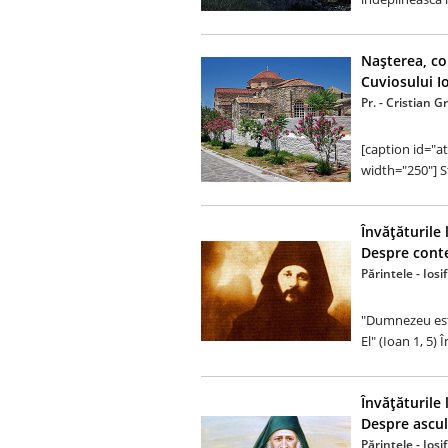
Naşterea, co
Cuviosului Io
Pr. - Cristian G
[caption id="a
width="250"] St
Învăţăturile 
Despre conte
Părintele - Ios
"Dumnezeu este
El" (Ioan 1, 5) 
Învăţăturile 
Despre ascul
Părintele - Ios