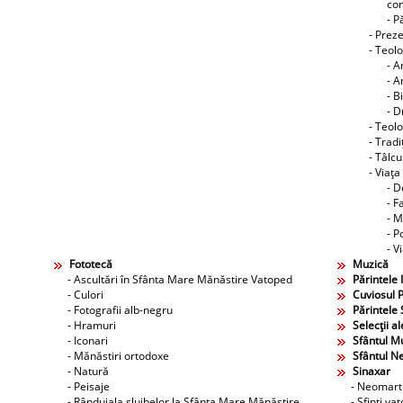
co
- P
- Preze
- Teol
- A
- A
- B
- D
- Teolo
- Tradi
- Tâlcu
- Viaţa
- D
- F
- M
- P
- V
Fototecă
Muzică
- Ascultări în Sfânta Mare Mănăstire Vatoped
Părintele 
- Culori
Cuviosul P
- Fotografii alb-negru
Părintele 
- Hramuri
Selecţii al
- Iconari
Sfântul M
- Mănăstiri ortodoxe
Sfântul N
- Natură
Sinaxar
- Peisaje
- Neomarti
- Rânduiala slujbelor la Sfânta Mare Mănăstire
- Sfinţi va