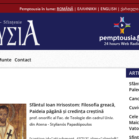
Pemptousia în lume:
ROMÂNĂ
|
ΕΛΛΗΝΙΚΗ
|
ENGLISH
|
ქართული 
- Sfințenie
Munte
Contact
ART
Sfân
Pale
Canc
Sfântul Ioan Hrisostom: Filosofia greacă,
Cuvi
Paideia păgână și credința creștină
Cele
prof. onorific al Fac. de Teologie din cadrul Univ.
Maic
din Atena - Stylianós Papadópoulos
Vat
Sfinț
[caption id="attachment_43713" align="alignleft"