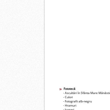
Fototecă
- Ascultări în Sfânta Mare Mănăst
- Culori
- Fotografii alb-negru
- Hramuri
- Iconari