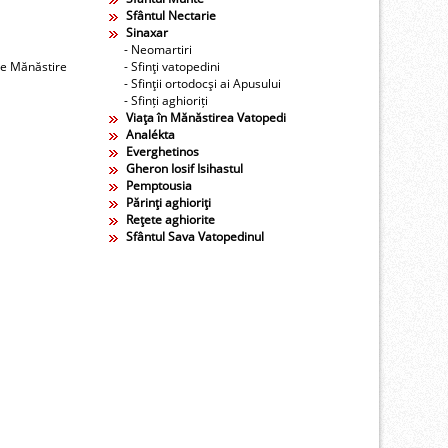
Sfântul Nectarie
Sinaxar
- Neomartiri
re Mănăstire
- Sfinţi vatopedini
- Sfinţii ortodocşi ai Apusului
- Sfinți aghioriți
Viaţa în Mănăstirea Vatopedi
Analékta
Everghetinos
Gheron Iosif Isihastul
Pemptousia
Părinţi aghioriţi
Reţete aghiorite
Sfântul Sava Vatopedinul