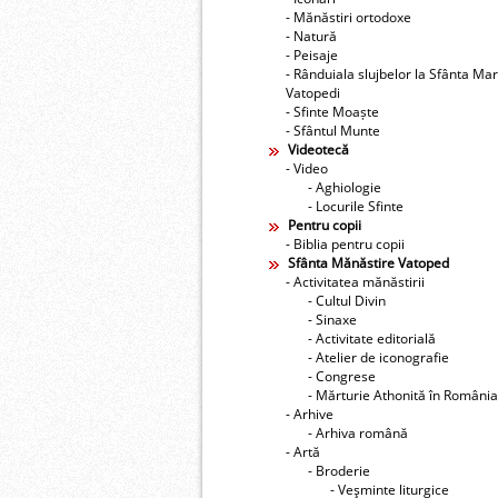
- Mănăstiri ortodoxe
- Natură
- Peisaje
- Rânduiala slujbelor la Sfânta Ma
Vatopedi
- Sfinte Moaște
- Sfântul Munte
Videotecă
- Video
- Aghiologie
- Locurile Sfinte
Pentru copii
- Biblia pentru copii
Sfânta Mănăstire Vatoped
- Activitatea mănăstirii
- Cultul Divin
- Sinaxe
- Activitate editorială
- Atelier de iconografie
- Congrese
- Mărturie Athonită în România
- Arhive
- Arhiva română
- Artă
- Broderie
- Veşminte liturgice