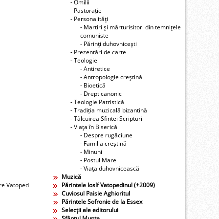
- Omilii
- Pastorație
- Personalităţi
- Martiri şi mărturisitori din temniţele
comuniste
- Părinţi duhovniceşti
- Prezentări de carte
- Teologie
- Antiretice
- Antropologie creştină
- Bioetică
- Drept canonic
- Teologie Patristică
- Tradiția muzicală bizantină
- Tâlcuirea Sfintei Scripturi
- Viaţa în Biserică
- Despre rugăciune
- Familia creștină
- Minuni
- Postul Mare
- Viaţa duhovnicească
Muzică
ire Vatoped
Părintele Iosíf Vatopedinul (+2009)
Cuviosul Paisie Aghioritul
Părintele Sofronie de la Essex
Selecţii ale editorului
Sfântul Munte