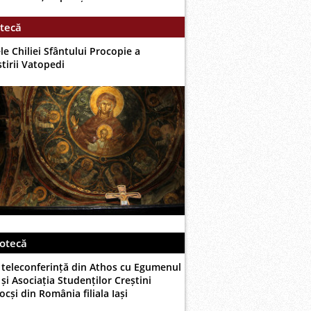
tecă
le Chiliei Sfântului Procopie a
tirii Vatopedi
otecă
 teleconferință din Athos cu Egumenul
și Asociația Studenților Creștini
cși din România filiala Iași