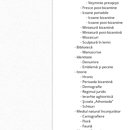
- Veşminte preoţeşti
- Fresce post-bizantine
- Icoane portabile
- Icoane bizantine
- Icoane post-bizantine
- Miniatură bizantină
- Miniatură post-bizantină
- Mozaicuri
- Sculptură în lemn
- Bibliotecă
- Manuscrise
- Identitate
- Denumire
- Emblemă şi pecete
- Istorie
- Hronic
- Perioada bizantină
- Demografie
- Regimul juridic
- Ierarhie aghioritică
- Şcoala „Athoniada”
- Schituri
- Mediul natural înconjurător
- Cartografiere
- Floră
- Faună