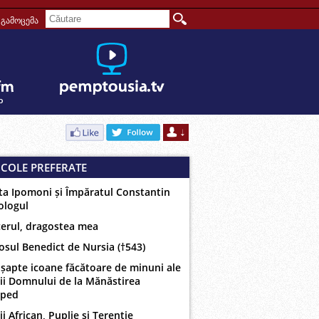
გამოცემა
ICOLE PREFERATE
ta Ipomoni și Împăratul Constantin
ologul
erul, dragostea mea
osul Benedict de Nursia (†543)
 șapte icoane făcătoare de minuni ale
ii Domnului de la Mănăstirea
oped
ii African, Puplie și Terentie