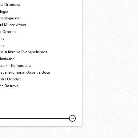
lia Ortodoxa
logia
teologie.net
tul Munte Athos
ul Ortodox
nia
mn
ra și librăria Evanghelismos
doxia.md
book – Pemptousia
iația Ieromonah Arsenie Boca
ntul Ortodox
ie Baștovoi