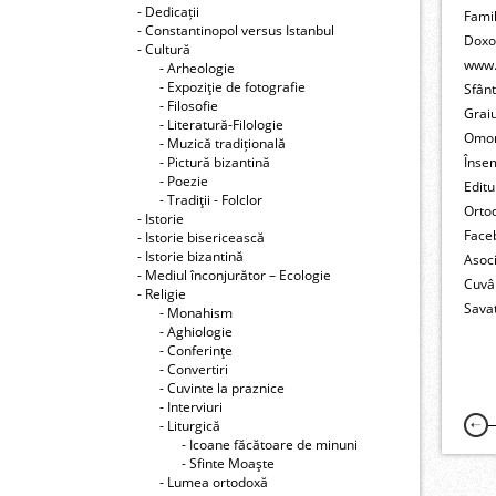
- Dedicații
Fami
- Constantinopol versus Istanbul
Doxo
- Cultură
www.
- Arheologie
- Expoziţie de fotografie
Sfân
- Filosofie
Grai
- Literatură-Filologie
Omo
- Muzică tradițională
- Pictură bizantină
Înse
- Poezie
Editu
- Tradiţii - Folclor
Orto
- Istorie
Face
- Istorie bisericească
- Istorie bizantină
Asoc
- Mediul înconjurător – Ecologie
Cuvâ
- Religie
Savat
- Monahism
- Aghiologie
- Conferinţe
- Convertiri
- Cuvinte la praznice
- Interviuri
- Liturgică
- Icoane făcătoare de minuni
- Sfinte Moaşte
- Lumea ortodoxă