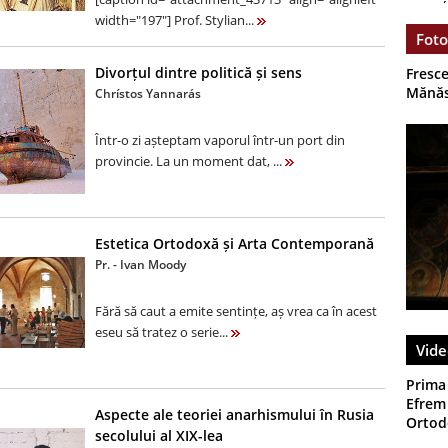
width="197"] Prof. Stylian...
Foto
Divorțul dintre politică și sens
Fresce
Mănăs
Chrístos Yannarás
Într-o zi așteptam vaporul într-un port din
provincie. La un moment dat, ...
Estetica Ortodoxă și Arta Contemporană
Pr. - Ivan Moody
Fără să caut a emite sentințe, aș vrea ca în acest
eseu să tratez o serie...
Vide
Prima
Efrem 
Aspecte ale teoriei anarhismului în Rusia
Ortodo
secolului al XIX-lea