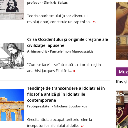
profesor - Dimitris Baltas
Teoria anarhismului (a socialismului
revoluţionar) constituie un capitol sp...
Criza Occidentului şi originile creştine ale
civilizaţiei apusene
Arhimandrit - Panteleímon Manoussákis
”Cum se face” – se întreabă scriitorul creştin
anarhist Jacques Ellul, în i...
Muz
Ifos ș
Tendinţe de transcendere a idolatriei în
filosofia antică şi în idolatriile
contemporane
Protoprezbiter - Nikólaos Loudovíkos
Grecii antici au ocupat teritoriul elen la
începuturile mileniului al doile...