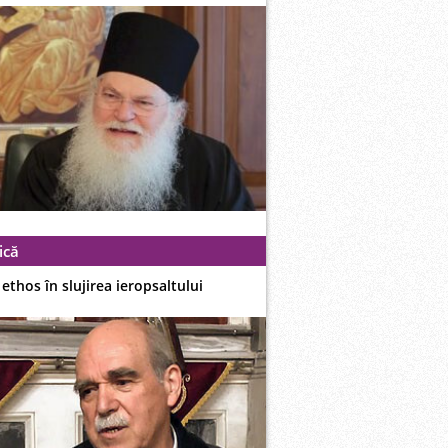
ică
i ethos în slujirea ieropsaltului