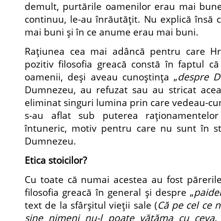
demult, purtările oamenilor erau mai bune, 
continuu, le-au înrăutăţit. Nu explică însă
mai buni şi în ce anume erau mai buni.
Raţiunea cea mai adâncă pentru care Hr
pozitiv filosofia greacă constă în faptul c
oamenii, deşi aveau cunoştinţa „
despre 
Dumnezeu, au refuzat sau au stricat aceas
eliminat singuri lumina prin care vedeau-cun
s-au aflat sub puterea raţionamentelor
întuneric, motiv pentru care nu sunt în s
Dumnezeu.
Etica stoicilor?
Cu toate că numai acestea au fost păreril
filosofia greacă în general şi despre „
paide
text de la sfârşitul vieţii sale (
Că pe cel ce 
sine nimeni nu-l poate vătăma cu ceva,