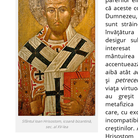
că aceste c
Dumnezeu,
sunt străin
învăţătur
desigur su
interesa
mântui
accentuează
aibă atât
a
şi
petrece
viaţa virtuo
au greşi
metafizica 
care, cu exc
incompat
Sfântul Ioan Hrisostom, icoană bizantină,
creştinilor.
sec. al XV-lea
Hrisosto