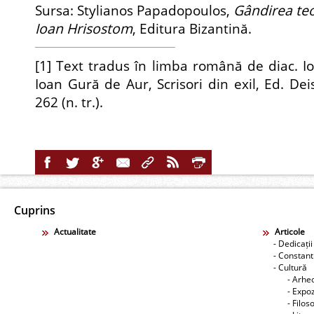
Sursa: Stylianos Papadopoulos,
Gândirea teo
Ioan Hrisostom
, Editura Bizantină.
[1]
Text tradus în limba română de diac. Ioa
Ioan Gură de Aur, Scrisori din exil, Ed. Deis
262 (n. tr.).
Cuprins
Actualitate
Articole
- Dedicații
- Constant
- Cultură
- Arhe
- Expoz
- Filos