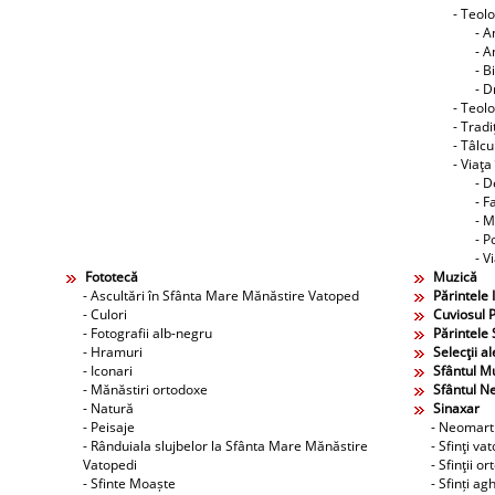
- Teol
- A
- A
- B
- D
- Teolo
- Tradi
- Tâlcu
- Viaţa
- D
- F
- M
- P
- V
Fototecă
Muzică
- Ascultări în Sfânta Mare Mănăstire Vatoped
Părintele 
- Culori
Cuviosul P
- Fotografii alb-negru
Părintele 
- Hramuri
Selecţii al
- Iconari
Sfântul M
- Mănăstiri ortodoxe
Sfântul N
- Natură
Sinaxar
- Peisaje
- Neomarti
- Rânduiala slujbelor la Sfânta Mare Mănăstire
- Sfinţi va
Vatopedi
- Sfinţii o
- Sfinte Moaște
- Sfinți agh