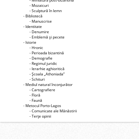
- Miniatură post-bizantină
- Mozaicuri
- Sculptură în lemn
- Bibliotecă
- Manuscrise
- Identitate
- Denumire
- Emblemă şi pecete
- Istorie
- Hronic
- Perioada bizantină
- Demografie
- Regimul juridic
- Ierarhie aghioritică
- Şcoala „Athoniada”
- Schituri
- Mediul natural înconjurător
- Cartografiere
- Floră
- Faună
- Metocul Porto-Lagos
- Comunicate ale Mănăstirii
- Terţe opinii