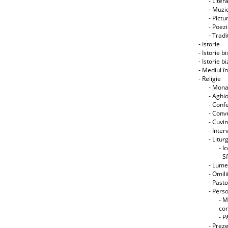
- Liter
- Muzic
- Pictu
- Poez
- Tradiţ
- Istorie
- Istorie b
- Istorie b
- Mediul î
- Religie
- Mon
- Aghi
- Conf
- Conve
- Cuvin
- Interv
- Litur
- I
- S
- Lume
- Omili
- Pasto
- Perso
- M
co
- P
- Preze