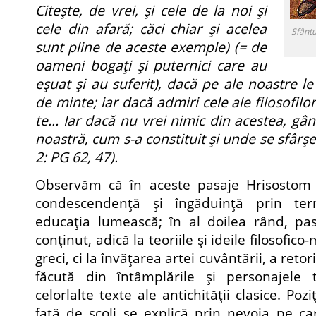
Citeşte, de vrei, şi cele de la noi şi
cele din afară; căci chiar şi acelea
Sfântu
sunt pline de aceste exemple) (= de
oameni bogaţi şi puternici care au
eşuat şi au suferit), dacă pe ale noastre le 
de minte; iar dacă admiri cele ale filosofilo
te… Iar dacă nu vrei nimic din acestea, gând
noastră, cum s-a constituit şi unde se sfârş
2:
PG 62, 47).
Observăm că în aceste pasaje Hrisostom 
condescendenţă şi îngăduinţă prin term
educaţia lumească; în al doilea rând, pas
conţinut, adică la teoriile şi ideile filosofico-
greci, ci la învăţarea artei cuvântării, a retori
făcută din întâmplările şi personajele 
celorlalte texte ale antichităţii clasice. Po
faţă de şcoli se explică prin nevoia pe c