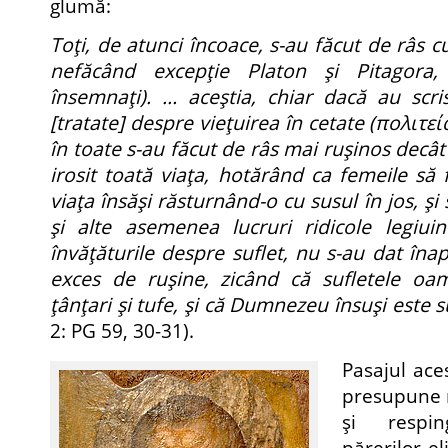
glumă:
Toţi, de atunci încoace, s-au făcut de râs 
nefăcând excepţie Platon şi Pitagora
însemnaţi). … aceştia, chiar dacă au scri
[tratate] despre vieţuirea în cetate (πολιτεία
în toate s-au făcut de râs mai ruşinos decât c
irosit toată viaţa, hotărând ca femeile să 
viaţa însăşi răsturnând-o cu susul în jos, şi 
şi alte asemenea lucruri ridicole legiuin
învăţăturile despre suflet, nu s-au dat înap
exces de ruşine, zicând că sufletele oa
ţânţari şi tufe, şi că Dumnezeu însuşi este s
2: PG 59, 30-31).
Pasajul ace
presupune 
şi respi
părerilor el