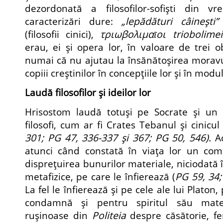
dezordonată a filosofilor-sofişti din 
caracterizări dure:
„lepădături câineşti”
(filosofii cinici),
τριωβολιμαῖοι triobolimei
erau, ei şi opera lor, în valoare de trei obo
numai că nu ajutau la însănătoşirea moravur
copiii creştinilor în concepţiile lor şi în modul
Laudă filosofilor şi ideilor lor
Hrisostom laudă totuşi pe Socrate şi un
filosofi, cum ar fi Crates Tebanul şi cinicu
301; PG 47, 336-337 şi 367; PG 50, 546).
A
atunci când constată în viaţa lor un co
dispreţuirea bunurilor materiale, niciodată 
metafizice, pe care le înfierează (
PG 59, 34;
La fel le înfierează şi pe cele ale lui Platon
condamnă şi pentru spiritul său materi
ruşinoase din
Politeia
despre căsătorie, fem