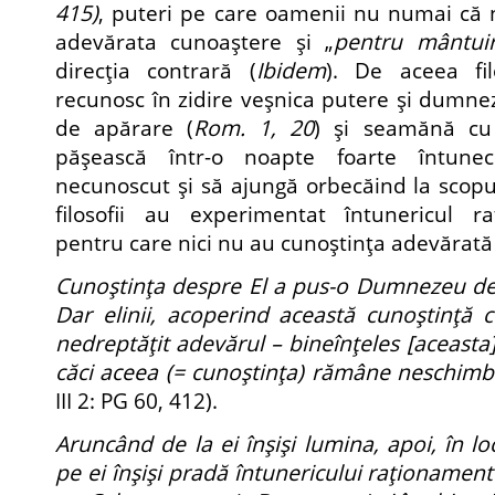
415)
, puteri pe care oamenii nu numai că n
adevărata cunoaştere şi „
pentru mântuir
direcţia contrară (
Ibidem
). De aceea fil
recunosc în zidire veşnica putere şi dumnez
de apărare (
Rom. 1, 20
) şi seamănă cu
păşească într-o noapte foarte întun
necunoscut şi să ajungă orbecăind la scopul
filosofii au experimentat întunericul r
pentru care nici nu au cunoştinţa adevărată
Cunoştinţa despre El a pus-o Dumnezeu de 
Dar elinii, acoperind această cunoştinţă 
nedreptăţit adevărul – bineînţeles [aceasta
căci aceea (= cunoştinţa) rămâne neschim
III 2: PG 60, 412).
Aruncând de la ei înşişi lumina, apoi, în lo
pe ei înşişi pradă întunericului raţionament