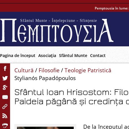
Pemptousia în lume
Sfântul Munte - Înțelepciune - Sfințenie
Pagina de început
Asociaţia
Sfântul Munte
Contact
Cultură
/
Filosofie
/
Teologie Patristică
Stylianós Papadópoulos
Sfântul Ioan Hrisostom: Fil
Paideia păgână și credința 
De la începutul act