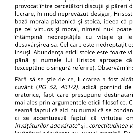
provocat între cercetători discuţii şi păreri d
lucrare, în mod neprevăzut desigur, Hrisos
bază morala platonică şi stoică, ideea că p
pe cel virtuos şi moral, nimeni nu-l poat
întâmpină nedreptăţile cu vitejie şi l
desăvârşirea sa. Cel care este nedreptăţit e
însuşi. Abundenţa eticii stoice este foarte viz
până şi numele lui Hristos aproape că 
(exceptând o singură referire). Observăm î
Fără să se ştie de ce, lucrarea a fost alcă
cuvânt (
PG 52, 461/2)
, adică pornind de 
oratorice, fapt care presupune destinatar
mai ales prin argumentele eticii filosofice. C
seamă faptul că aici nu numai că se conda
ci se accentuează faptul că virtutea o
învăţăturilor adevărate”
şi „
corectitudinea vi