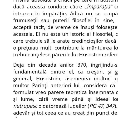
dacă aceasta conduce către
„împărăţia”
ce
intrarea în împărăţie. Adică nu se ocupă
frumuseţii sau puterii filosofiei în sine
acceptă tacit, de vreme ce însuşi foloseşte
acesteia. El nu este un istoric al filosofiei, 
care trebuie să le arate credincioşilor dacă 
o preţuiau mult, contribuie la mântuirea lo
trebuie înţelese părerile lui Hrisostom referi
Deja din decada anilor 370, îngrijindu-
fundamentală dintre el, ca creştin, şi 
general, Hrisostom, asemenea multor a
multor Părinţi anteriori lui, consideră că 
formulat vreo părere teoretică însemnat
şi lume, câtă vreme până şi ideea l
netrupesc
o datorează iudeilor (
PG 47, 347
)
adevăr şi tot ceea ce au creat din punct de 