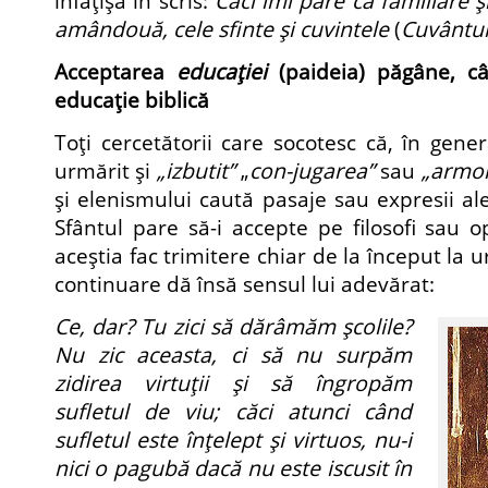
înfăţişa în scris:
Căci îmi pare că familiare ş
amândouă, cele sfinte şi cuvintele
(
Cuvântu
Acceptarea
educaţiei
(paideia) păgâne, c
educaţie biblică
Toţi cercetătorii care socotesc că, în genera
urmărit şi
„izbutit”
„
con-jugarea”
sau
„armo
şi elenismului caută pasaje sau expresii al
Sfântul pare să-i accepte pe filosofi sau op
aceştia fac trimitere chiar de la început la 
continuare dă însă sensul lui adevărat:
Ce, dar? Tu zici să dărâmăm şcolile?
Nu zic aceasta, ci să nu surpăm
zidirea virtuţii şi să îngropăm
sufletul de viu; căci atunci când
sufletul este înţelept şi virtuos, nu-i
nici o pagubă dacă nu este iscusit în