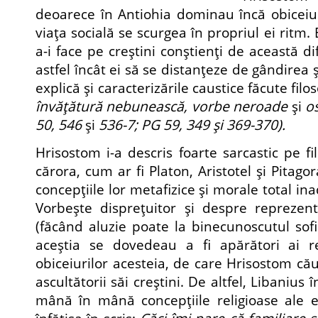
deoarece în Antiohia dominau încă obiceiuri
viaţa socială se scurgea în propriul ei ritm.
a-i face pe creştini conştienţi de această 
astfel încât ei să se distanţeze de gândirea ş
explică şi caracterizările caustice făcute filo
învăţătură nebunească, vorbe neroade
şi
o
50, 546
şi
536-7; PG 59, 349 şi 369-370).
Hrisostom i-a descris foarte sarcastic pe filo
cărora, cum ar fi Platon, Aristotel şi Pitag
concepţiile lor metafizice şi morale total inad
Vorbeşte dispreţuitor şi despre reprezent
(făcând aluzie poate la binecunoscutul sofi
aceştia se dovedeau a fi apărători ai rel
obiceiurilor acesteia, de care Hrisostom că
ascultătorii săi creştini. De altfel, Libanius
mână în mână concepţiile religioase ale eli