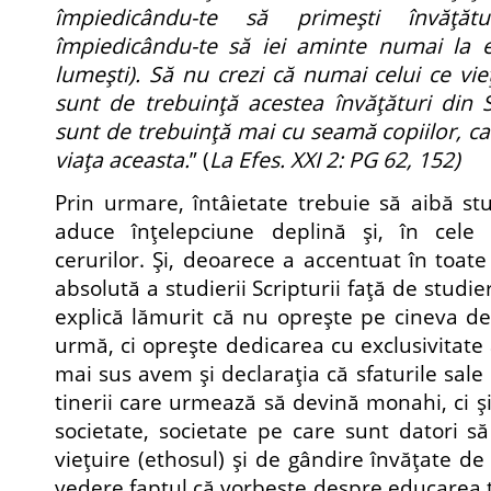
împiedicându-te să primeşti învăţăt
împiedicându-te să iei aminte numai la el
lumeşti). Să nu crezi că numai celui ce vie
sunt de trebuinţă acestea învăţături din S
sunt de trebuinţă mai cu seamă copiilor, ca
viaţa aceasta.
” (
La Efes. XXI 2: PG 62, 152)
Prin urmare, întâietate trebuie să aibă stu
aduce înţelepciune deplină şi, în cele
cerurilor. Şi, deoarece a accentuat în toate 
absolută a studierii Scripturii faţă de studie
explică lămurit că nu opreşte pe cineva de 
urmă, ci opreşte dedicarea cu exclusivitate 
mai sus avem şi declaraţia că sfaturile sale
tinerii care urmează să devină monahi, ci şi 
societate, societate pe care sunt datori 
vieţuire (ethosul) şi de gândire învăţate de 
vedere faptul că vorbeşte despre educarea ti