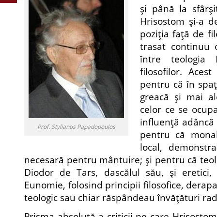
şi până la sfârşit
Hrisostom şi-a de
poziţia faţă de fi
trasat continuu 
între teologia 
filosofilor. Aces
pentru că în spaţ
greacă şi mai a
celor ce se ocupa
influenţă adâncă ş
Prof. Stylianos Papadopoulos
pentru că monah
local, demonstra
necesară pentru mântuire; şi pentru că teol
Diodor de Tars, dascălul său, şi eretici,
Eunomie, folosind principii filosofice, dera
teologic sau chiar răspândeau învăţături radi
Prisma absolută a criticii pe care Hrisostom 