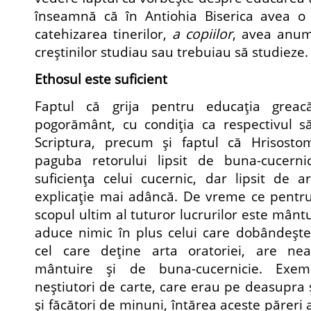
înseamnă că în Antiohia Biserica avea o
catehizarea tinerilor,
a copiilor
, avea anu
creştinilor studiau sau trebuiau să studieze.
Ethosul este suficient
Faptul că grija pentru educaţia greac
pogorământ, cu condiţia ca respectivul să
Scriptura, precum şi faptul că Hrisosto
paguba retorului lipsit de buna-cucerni
suficienţa celui cucernic, dar lipsit de ar
explicaţie mai adâncă. De vreme ce pentru 
scopul ultim al tuturor lucrurilor este mântu
aduce nimic în plus celui care dobândeşte
cel care deţine arta oratoriei, are ne
mântuire şi de buna-cucernicie. Exe
neştiutori de carte, care erau pe deasupra 
şi făcători de minuni, întărea aceste păreri a