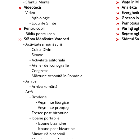
- Sfântul Munte
Viaţa în 
Videotecă
Analékta
- Video
Evergheti
- Aghiologie
Gheron Ios
- Locurile Sfinte
Pemptous
Pentru copii
Părinţi agh
- Biblia pentru copii
Reţete agh
Sfânta Mănăstire Vatoped
Sfântul S
- Activitatea mănăstirii
- Cultul Divin
- Sinaxe
- Activitate editorială
- Atelier de iconografie
- Congrese
- Mărturie Athonită în România
- Arhive
- Arhiva română
- Artă
- Broderie
- Veşminte liturgice
- Veşminte preoţeşti
- Fresce post-bizantine
- Icoane portabile
- Icoane bizantine
- Icoane post-bizantine
- Miniatură bizantină