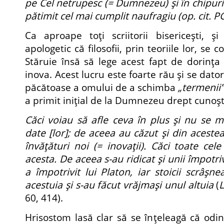
pe Cel netrupesc (= Dumnezeu) şi în chipuri
pătimit cel mai cumplit naufragiu (op. cit. PG
Ca aproape toţi scriitorii bisericeşti, ş
apologetic că filosofii, prin teoriile lor, se 
Stăruie însă să lege acest fapt de dorinţa 
inova. Acest lucru este foarte rău şi se dato
păcătoase a omului de a schimba
„termenii”
a primit iniţial de la Dumnezeu drept cunoşt
Căci voiau să afle ceva în plus şi nu se 
date [lor]; de aceea au căzut şi din acestea
învăţături noi (= inovaţii). Căci toate cele
acesta. De aceea s-au ridicat şi unii împotriva
a împotrivit lui Platon, iar stoicii scrâşn
acestuia şi s-au făcut vrăjmaşi unul altuia
(
60, 414).
Hrisostom lasă clar să se înţeleagă că odin