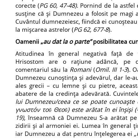
corecte (
PG 60, 47-48)
. Pornind de la astfe
susţine că şi Dumnezeu a folosit pe magi 
Cuvântul dumnezeiesc, fiindcă ei cunoşteau 
la mişcarea astrelor (
PG 62, 677-8
).
Oamenii „
au dat la o parte”
posibilitatea cu
Atitudinea în general negativă faţă de f
Hrisostom are o raţiune adâncă, pe c
comentariul său la
Romani
(
Omil. III 1-3
). 
Dumnezeu cunoştinţa şi adevărul, dar le-au
ales grecii – cu lemne şi cu pietre, aceas
abatere de la credinţa adevărată. Cuvintele
lui Dumnezeu/ceea ce se poate cunoaşte
γνωστόν τοῦ Θεοῦ) este arătat în ei înşişi 
19)
, înseamnă că Dumnezeu S-a arătat pe 
zidirii şi al armoniei ei. Lumea în general ţ
iar Dumnezeu a dat pentru înţelegerea ei
„