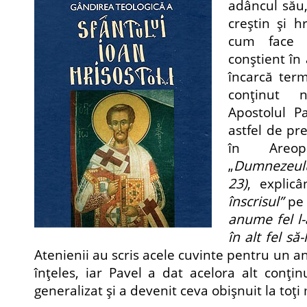
adâncul său, 
creştin şi hr
cum face 
conştient în 
încarcă ter
conţinut 
Apostolul P
astfel de pre
în Areop
„
Dumnezeulu
23)
, explic
înscrisul”
pe 
anume fel l-a
în alt fel să
Atenienii au scris acele cuvinte pentru un a
înţeles, iar Pavel a dat acelora alt conţin
generalizat şi a devenit ceva obişnuit la toţi 