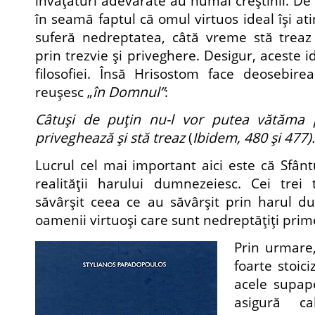
învăţături adevărate au numai creştinii. De
în seamă faptul că omul virtuos ideal îşi a
suferă nedreptatea, câtă vreme stă treaz 
prin trezvie şi priveghere. Desigur, aceste i
filosofiei. Însă Hrisostom face deosebire
reuşesc „
în Domnul”
:
Câtuşi de puţin nu-l vor putea vătăma
priveghează şi stă treaz
(
Ibidem, 480 şi 477).
Lucrul cel mai important aici este că Sfânt
realităţii harului dumnezeiesc. Cei trei 
săvârşit ceea ce au săvârşit prin harul d
oamenii virtuoşi care sunt nedreptăţiţi prim
Prin urmare
foarte stoic
acele supap
asigură ca