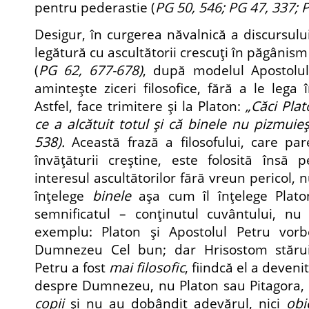
pentru pederastie (
PG 50, 546; PG 47, 337; P
Desigur, în curgerea năvalnică a discursulu
legătură cu ascultătorii crescuţi în păgânism
(
PG 62, 677-678)
, după modelul Apostolulu
aminteşte ziceri filosofice, fără a le lega
Astfel, face trimitere şi la Platon:
„Căci Plat
ce a alcătuit totul şi că binele nu pizmuie
538).
Această frază a filosofului, care pa
învăţăturii creştine, este folosită însă
interesul ascultătorilor fără vreun pericol,
înţelege
binele
aşa cum îl înţelege Platon
semnificatul – conţinutul cuvântului, nu
exemplu: Platon şi Apostolul Petru vo
Dumnezeu Cel bun; dar Hrisostom stărui
Petru a fost
mai filosofic
, fiindcă el a deveni
despre Dumnezeu, nu Platon sau Pitagora,
copii
şi nu au dobândit adevărul, nici
obi