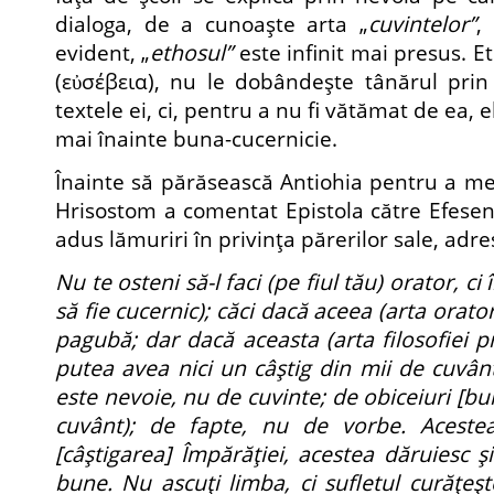
dialoga, de a cunoaşte arta „
cuvintelor”
,
evident, „
ethosul”
este infinit mai presus. E
(εὐσέβεια), nu le dobândeşte tânărul prin 
textele ei, ci, pentru a nu fi vătămat de ea, e
mai înainte buna-cucernicie.
Înainte să părăsească Antiohia pentru a me
Hrisostom a comentat Epistola către Efeseni
adus lămuriri în privinţa părerilor sale, adre
Nu te osteni să-l faci (pe fiul tău) orator, ci 
să fie cucernic); căci dacă aceea (arta oratori
pagubă; dar dacă aceasta (arta filosofiei pr
putea avea nici un câştig din mii de cuvânt
este nevoie, nu de cuvinte; de obiceiuri [bun
cuvânt); de fapte, nu de vorbe. Acestea 
[câştigarea] Împărăţiei, acestea dăruiesc ş
bune. Nu ascuţi limba, ci sufletul curăţeşt