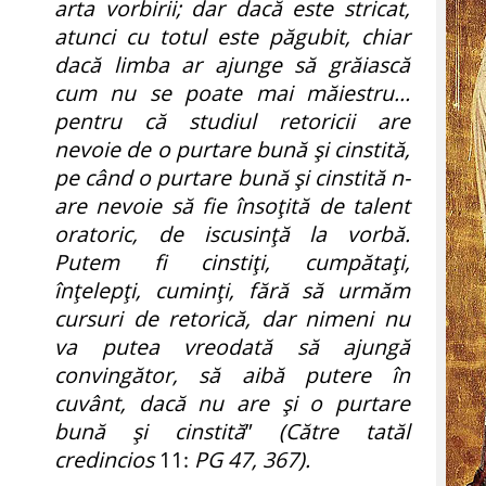
arta vorbirii; dar dacă este stricat,
atunci cu totul este păgubit, chiar
dacă limba ar ajunge să grăiască
cum nu se poate mai măiestru…
pentru că studiul retoricii are
nevoie de o purtare bună şi cinstită,
pe când o purtare bună şi cinstită n-
are nevoie să fie însoţită de talent
oratoric, de iscusinţă la vorbă.
Putem fi cinstiţi, cumpătaţi,
înţelepţi, cuminţi, fără să urmăm
cursuri de retorică, dar nimeni nu
va putea vreodată să ajungă
convingător, să aibă putere în
cuvânt, dacă nu are şi o purtare
bună şi cinstită
”
(Către tatăl
credincios
11:
PG 47, 367).