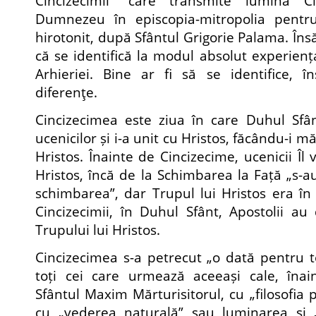
Cincizecimii” care transmite lumina Cin
Dumnezeu în episcopia-mitropolia pentru
hirotonit, după Sfântul Grigorie Palama. În
că se identifică la modul absolut experienț
Arhieriei. Bine ar fi să se identifice, î
diferenţe.
Cincizecimea este ziua în care Duhul Sfâ
ucenicilor și i-a unit cu Hristos, făcându-i m
Hristos. Înainte de Cincizecime, ucenicii Îl
Hristos, încă de la Schimbarea la Față „s-a
schimbarea”, dar Trupul lui Hristos era în 
Cincizecimii, în Duhul Sfânt, Apostolii a
Trupului lui Hristos.
Cincizecimea s-a petrecut „o dată pentru to
toți cei care urmează aceeași cale, îna
Sfântul Maxim Mărturisitorul, cu „filosofia p
cu „vederea naturală” sau luminarea și „