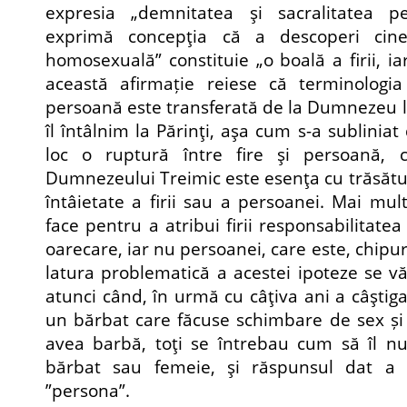
expresia „demnitatea şi sacralitatea 
exprimă concepţia că a descoperi cine
homosexuală” constituie „o boală a firii, i
această afirmație reiese că terminologia 
persoană este transferată de la Dumnezeu l
îl întâlnim la Părinţi, aşa cum s-a subliniat
loc o ruptură între fire şi persoană,
Dumnezeului Treimic este esenţa cu trăsături
întâietate a firii sau a persoanei. Mai mult
face pentru a atribui firii responsabilitat
oarecare, iar nu persoanei, care este, chipur
latura problematică a acestei ipoteze se vă
atunci când, în urmă cu câţiva ani a câştig
un bărbat care făcuse schimbare de sex și
avea barbă, toţi se întrebau cum să îl 
bărbat sau femeie, şi răspunsul dat a
”persona”.