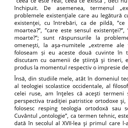
”ceea ce este real, ceea ce există”, deci n
închipuit. De asemenea, termenul „exi
problemele existenţiale care au legătură cu
existenţei, cu întrebări, ca de pildă, ”ce 
moartea?”, ”care este sensul existenţei?”
moarte?”; sunt răspunsurile la problemel
omeneşti, la aşa-numitele „extreme ale vi
foloseam și eu aceste două cuvinte în t
discutam cu oamenii de ştiinţă şi tineri, e
produs la momentul respectiv o impresie de
Însă, din studiile mele, atât în domeniul teol
al teologiei scolastice occidentale, al filosof
celei ruse, am înţeles că aceşti termeni 
perspectiva tradiţiei patristice ortodoxe şi, î
folosesc resping teologia ortodoxă sau 
Cuvântul „ontologie”, ca termen tehnic, est
dată în secolul al XVII-lea şi primul care l-a