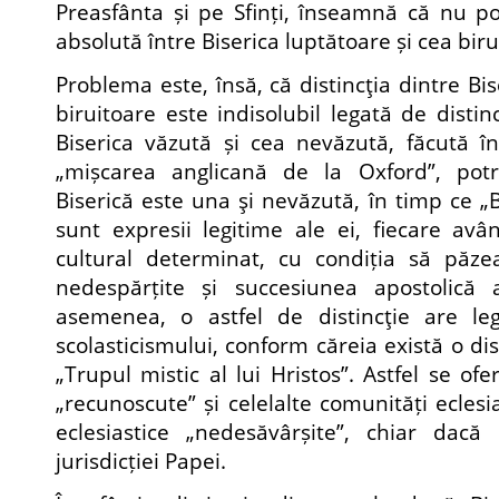
Preasfânta și pe Sfinți, înseamnă că nu p
absolută între Biserica luptătoare și cea biru
Problema este, însă, că distincţia dintre Bis
biruitoare este indisolubil legată de disti
Biserica văzută și cea nevăzută, făcută în
„mișcarea anglicană de la Oxford”, potr
Biserică este una şi nevăzută, în timp ce „Bi
sunt expresii legitime ale ei, fiecare avân
cultural determinat, cu condiția să păzea
nedespărțite și succesiunea apostolică 
asemenea, o astfel de distincţie are leg
scolasticismului, conform căreia există o dist
„Trupul mistic al lui Hristos”. Astfel se ofe
„recunoscute” și celelalte comunități eclesia
eclesiastice „nedesăvârșite”, chiar dac
jurisdicției Papei.