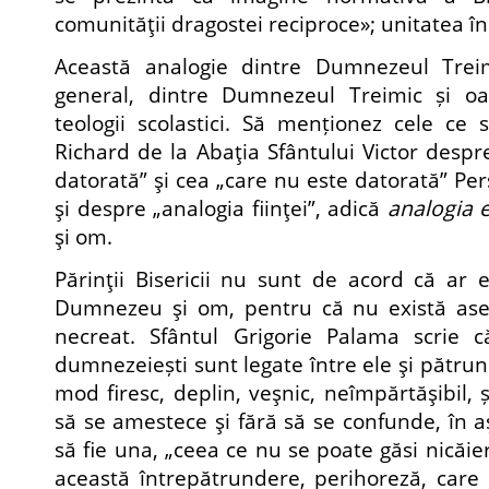
comunităţii dragostei reciproce»; unitatea în 
Această analogie dintre Dumnezeul Treim
general, dintre Dumnezeul Treimic și oa
teologii scolastici. Să menționez cele ce s
Richard de la Abaţia Sfântului Victor despr
datorată” şi cea „care nu este datorată” Per
şi despre „analogia fiinţei”, adică
analogia e
şi om.
Părinţii Bisericii nu sunt de acord că ar e
Dumnezeu şi om, pentru că nu există ase
necreat. Sfântul Grigorie Palama scrie că
dumnezeiești sunt legate între ele şi pătrund
mod firesc, deplin, veşnic, neîmpărtăşibil, ș
să se amestece şi fără să se confunde, în aș
să fie una, „ceea ce nu se poate găsi nicăier
această întrepătrundere, perihoreză, care