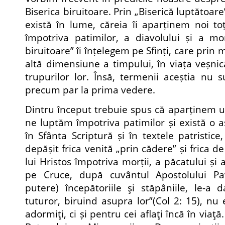
Biserica biruitoare. Prin „Biserică luptătoar
există în lume, căreia îi aparținem noi to
împotriva patimilor, a diavolului și a morț
biruitoare” îi înțelegem pe Sfinți, care prin 
altă dimensiune a timpului, în viața veșnic
trupurilor lor. Însă, termenii aceștia nu s
precum par la prima vedere.
Dintru început trebuie spus că aparținem une
ne luptăm împotriva patimilor și există o
în Sfânta Scriptură și în textele patristice
depășit frica venită „prin cădere” și frica d
lui Hristos împotriva morții, a păcatului și 
pe Cruce, după cuvântul Apostolului Pa
putere) începătoriile şi stăpâniile, le-a
tuturor, biruind asupra lor”(Col 2: 15), nu
adormiţi, ci și pentru cei aflaţi încă în viaţă