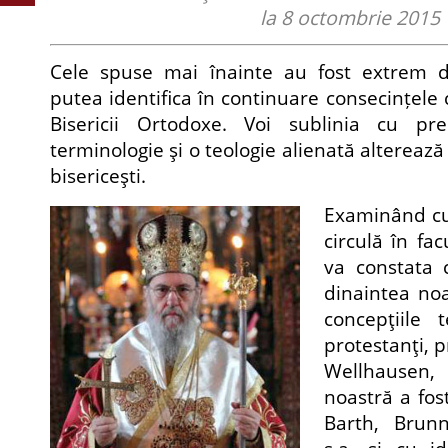
la 8 octombrie 2015
Cele spuse
mai înainte
au fost extrem d
putea identifica în continuare consecințele c
Bisericii Ortodoxe. Voi sublinia cu p
terminologie şi o teologie alienată alterează î
bisericeşti.
Examinând cu
circulă în fac
va constata 
dinaintea noa
concepţiile t
protestanţi,
Wellhausen,
noastră a fost
Barth, Brunn