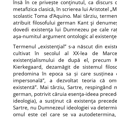
însă în ce privește conţinutul, ca discurs 
metafizica clasică, în scrierea lui Aristotel „Me
scolastic Toma d’Aquino. Mai târziu, termen
atribuit filosofului german Kant şi denume
dovedi existenţa lui Dumnezeu pe cale raţ
aşa-numitul argument ontologic al existenţ
Termenul „existenţial” s-a născut din exist
cultivat în secolul al XX-lea de Marcel
existenţialismului de după el, precum K
Kierkegaard, dezamăgit de sistemul filoso
predomina în epoca sa și care susținea 
impersonală”, a dezvoltat teoria că o
existentă”. Mai târziu, Sartre, respingând m
german, potrivit căruia esenţa-ideea precede
ideologia), a susţinut că existenţa preced
Sartre, nu Dumnezeul ideologiei va determin
omul este cel care se va autodetermina,