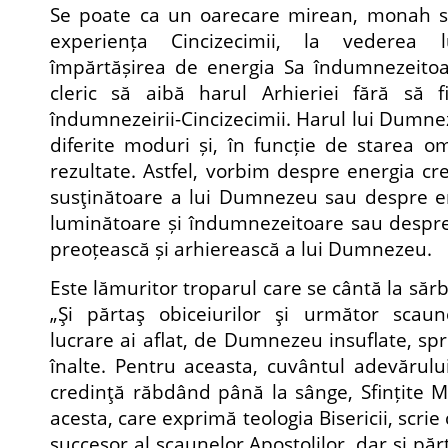
Se poate ca un oarecare mirean, monah s
experiența Cincizecimii, la vederea
împărtășirea de energia Sa îndumnezeitoa
cleric să aibă harul Arhieriei fără să f
îndumnezeirii-Cincizecimii. Harul lui Dumne
diferite moduri și, în funcție de starea om
rezultate. Astfel, vorbim despre energia cr
susţinătoare a lui Dumnezeu sau despre en
luminătoare și îndumnezeitoare sau despre
preoțească și arhierească a lui Dumnezeu.
Este lămuritor troparul care se cântă la sărbăt
„Şi părtaş obiceiurilor şi următor scaune
lucrare ai aflat, de Dumnezeu insuflate, spre
înalte. Pentru aceasta, cuvântul adevărulu
credinţă răbdând până la sânge, Sfințite M
acesta, care exprimă teologia Bisericii, scrie
succesor al scaunelor Apostolilor, dar și părta