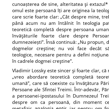
cunoașterea de sine, alteritatea şi extazul
*
omul este persoană îți are originea la teolog
care scrie foarte clar: „Cât despre mine, tr
până acum nu am întâlnit în teologia pat
teoretică completă despre persoana umană
învăţăturile foarte clare despre Persoa
dumnezeiești”. Însă continuă: „Nu propun, dec
dogmelor creştine; nu voi face decât să
teologice, necesare pentru a defini noţiu
în cadrele dogmei creştine”.
Vladimir Lossky este sincer şi foarte clar, că 
„vreo abordare teoretică completă teore
umană”, care să coexiste cu învăţătura Pări
Persoane ale Sfintei Treimi. Într-adevăr, Păr
a persoanei-ipostasului în Dumnezeul Trei
despre om ca persoană, din moment ce 
metafizic
analogia entis
, iar pentru om fo