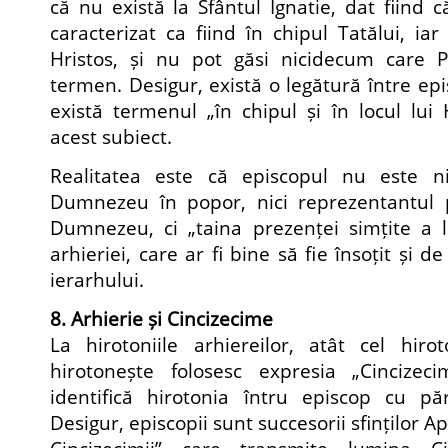
că nu există la Sfântul Ignatie, dat fiind 
caracterizat ca fiind în chipul Tatălui, iar
Hristos, și nu pot găsi nicidecum care Pă
termen. Desigur, există o legătură între epi
există termenul „în chipul și în locul lui 
acest subiect.
Realitatea este că episcopul nu este ni
Dumnezeu în popor, nici reprezentantul p
Dumnezeu, ci „taina prezenței simțite a l
arhieriei, care ar fi bine să fie însoțit și 
ierarhului.
8. Arhierie și Cincizecime
La hirotoniile arhiereilor, atât cel hiro
hirotonește folosesc expresia „Cincizec
identifică hirotonia întru episcop cu păr
Desigur, episcopii sunt succesorii sfinților Ap