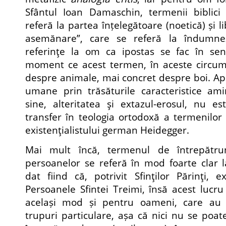
Sfântul Ioan Damaschin, termenii biblici
referă la partea înțelegătoare (noetică) și l
asemănare”, care se referă la îndumnez
referinţe la om ca ipostas se fac în sen
moment ce acest termen, în aceste circums
despre animale, mai concret despre boi. Apo
umane prin trăsăturile caracteristice ami
sine, alteritatea şi extazul-erosul, nu e
transfer în teologia ortodoxă a termenilor r
existenţialistului german Heidegger.
Mai mult încă, termenul de întrepătru
persoanelor se referă în mod foarte clar 
dat fiind că, potrivit Sfinţilor Părinţi, e
Persoanele Sfintei Treimi, însă acest lucru
același mod și pentru oameni, care au e
trupuri particulare, așa că nici nu se poat