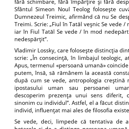
fără schimbare, fără împărţire şi fără des
Sfântul Simeon Noul Teolog foloseşte cuvâ
Dumnezeul Treimic, afirmând că nu Se desp
Treimi. Scrie: „Fiul în Tatăl veşnic Se vede / 
iar în Fiul Tatăl Se vede / în mod nedepărta
nedespărţit”.
Vladimir Lossky, care foloseşte distincţia din
scrie: „În consecinţă, în limbajul teologic, at
Apus, termenul «persoană umană» coincide 
putem, însă, să rămânem la această const
după cum se vede, antropologia creştină
ipostasului uman sau persoanei uma
descoperim prezenţa unui sens diferit, 
sinonim cu individul”. Astfel, el a făcut disti
individ, influenţat mai ales de filosofia existe
Se vede, deci, limpede că tentativa de a 
hotarele şi de a distinge persoana umană 