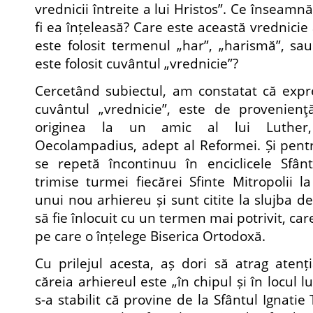
vrednicii întreite a lui Hristos”. Ce înseam
fi ea înțeleasă? Care este această vrednicie 
este folosit termenul „har”, „harismă”, sau
este folosit cuvântul „vrednicie”?
Cercetând subiectul, am constatat că expr
cuvântul „vrednicie”, este de provenienţă
originea la un amic al lui Luther
Oecolampadius, adept al Reformei. Și pent
se repetă încontinuu în enciclicele Sfân
trimise turmei fiecărei Sfinte Mitropolii l
unui nou arhiereu și sunt citite la slujba de
să fie înlocuit cu un termen mai potrivit, ca
pe care o înțelege Biserica Ortodoxă.
Cu prilejul acesta, aș dori să atrag atenți
căreia arhiereul este „în chipul și în locul l
s-a stabilit că provine de la Sfântul Ignatie