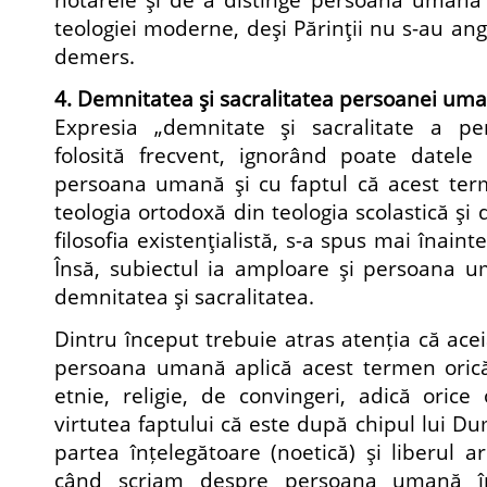
teologiei moderne, deşi Părinţii nu s-au an
demers.
4. Demnitatea şi sacralitatea persoanei um
Expresia „demnitate şi sacralitate a p
folosită frecvent, ignorând poate datele 
persoana umană şi cu faptul că acest term
teologia ortodoxă din teologia scolastică şi 
filosofia existenţialistă, s-a spus mai înain
Însă, subiectul ia amploare şi persoana u
demnitatea şi sacralitatea.
Dintru început trebuie atras atenția că ace
persoana umană aplică acest termen orică
etnie, religie, de convingeri, adică oric
virtutea faptului că este după chipul lui D
partea înțelegătoare (noetică) şi liberul a
când scriam despre persoana umană în 