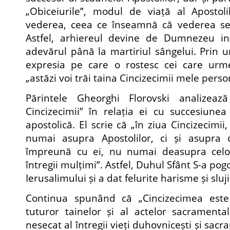
„Obiceiurile”, modul de viață al Apostoli
vederea, ceea ce înseamnă că vederea se
Astfel, arhiereul devine de Dumnezeu ins
adevărul până la martiriul sângelui. Prin 
expresia pe care o rostesc cei care urmea
„astăzi voi trăi taina Cincizecimii mele perso
Părintele Gheorghi Florovski analizează
Cincizecimii” în relația ei cu succesiunea 
apostolică. El scrie că „în ziua Cincizecimi
numai asupra Apostolilor, ci și asupra 
împreună cu ei, nu numai deasupra celor
întregii mulțimi”. Astfel, Duhul Sfânt S-a pog
Ierusalimului și a dat felurite harisme și sluji
Continua spunând că „Cincizecimea este 
tuturor tainelor și al actelor sacramental
nesecat al întregii vieți duhovnicești și sacra