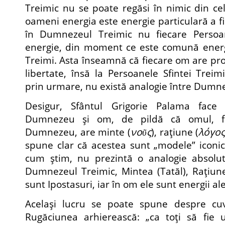
Treimic nu se poate regăsi în nimic din cel
oameni energia este energie particulară a f
în Dumnezeul Treimic nu fiecare Persoan
energie, din moment ce este comună energi
Treimi. Asta înseamnă că fiecare om are pro
libertate, însă la Persoanele Sfintei Trei
prin urmare, nu există analogie între Dumn
Desigur, Sfântul Grigorie Palama face u
Dumnezeu şi om, de pildă că omul, fi
Dumnezeu, are minte (
νοῦς
), raţiune (
λόγο
spune clar că acestea sunt „modele” iconic
cum ştim, nu prezintă o analogie absolu
Dumnezeul Treimic, Mintea (Tatăl), Raţiun
sunt Ipostasuri, iar în om ele sunt energii ale
Acelaşi lucru se poate spune despre cuv
Rugăciunea arhierească: „ca toţi să fie