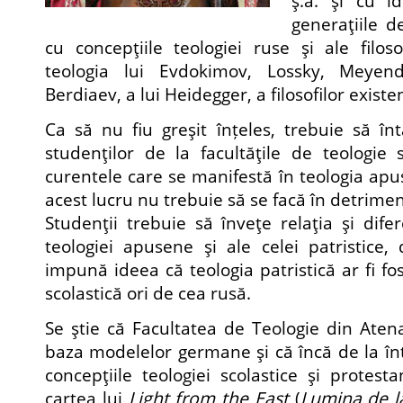
ş.a. şi cu i
generaţiile 
cu concepţiile teologiei ruse şi ale filosof
teologia lui Evdokimov, Lossky, Meyendo
Berdiaev, a lui Heidegger, a filosofilor existenţ
Ca să nu fiu greşit înțeles, trebuie să înt
studenţilor de la facultăţile de teologie
curentele care se manifestă în teologia ap
acest lucru nu trebuie să se facă în detriment
Studenţii trebuie să înveţe relaţia şi difer
teologiei apusene şi ale celei patristice
impună ideea că teologia patristică ar fi fo
scolastică ori de cea rusă.
Se ştie că Facultatea de Τeologie din Aten
baza modelelor germane şi că încă de la în
concepţiile teologiei scolastice şi protest
cartea lui
Light from the East
(
Lumina de la