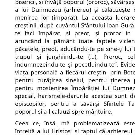
Bisericii, și învăță poporul (proroc), săvârș
a lui Dumnezeu (arhiereu) și călăuzește 
menirea lor (împărat). La această lucrare
creștinii, după cuvântul Sfântului Ioan Gură 
te faci împărat, și preot, și proroc în 
aruncând la pământ toate faptele viclen
păcatele, preot, aducându-te pe sine-ţi lui
trupul și junghiindu-te (…), Proroc, ce
îndumnezeindu-te şi pecetluindu-te”. Evide
viața personală a fiecărui creștin, prin Bo
pentru curăţirea sinelui, pentru ținerea p
pentru moștenirea Împărăției lui Dumnez
special, harismele-darurile acestea sunt da
episcopilor, pentru a săvârși Sfintele T
poporul și a-l călăuzi spre mântuire.
Ceea ce, însă, mă problematizează este
întreită a lui Hristos” și faptul că arhiereul 