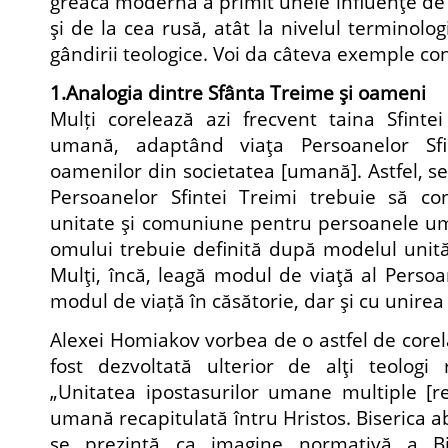
greacă modernă a primit unele influenţe de 
şi de la cea rusă, atât la nivelul terminologi
gândirii teologice. Voi da câteva exemple co
1.Analogia dintre Sfânta Treime şi oameni
Mulți corelează azi frecvent taina Sfinte
umană, adaptând viaţa Persoanelor Sfi
oamenilor din societatea [umană]. Astfel, s
Persoanelor Sfintei Treimi trebuie să c
unitate şi comuniune pentru persoanele uma
omului trebuie definită după modelul unităţ
Mulţi, încă, leagă modul de viaţă al Persoa
modul de viață în căsătorie, dar şi cu unirea ”
Alexei Homiakov vorbea de o astfel de corela
fost dezvoltată ulterior de alţi teologi 
„Unitatea ipostasurilor umane multiple [r
umană recapitulată întru Hristos. Biserica ab
se prezintă ca imagine normativă a Bis