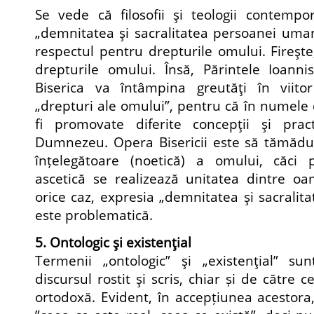
Se vede că filosofii şi teologii contempo
„demnitatea şi sacralitatea persoanei uman
respectul pentru drepturile omului. Fireşt
drepturile omului. Însă, Părintele Ioann
Biserica va întâmpina greutăţi în viito
„drepturi ale omului”, pentru că în numele 
fi promovate diferite concepţii şi pract
Dumnezeu. Opera Bisericii este să tămădu
înțelegătoare (noetică) a omului, căci 
ascetică se realizează unitatea dintre oa
orice caz, expresia „demnitatea şi sacrali
este problematică.
5. Ontologic şi existenţial
Termenii „ontologic” şi „existenţial” sun
discursul rostit şi scris, chiar și de către 
ortodoxă. Evident, în accepțiunea acestora