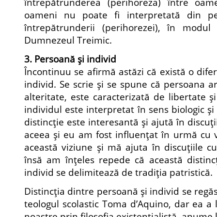
întrepătrunderea (perihoreza) între oam
oameni nu poate fi interpretată din per
întrepătrunderii (perihorezei), în modu
Dumnezeul Treimic.
3. Persoană şi individ
Încontinuu se afirmă astăzi că există o dife
individ. Se scrie şi se spune că persoana ar
alteritate, este caracterizată de libertate 
individul este interpretat în sens biologic
distincţie este interesantă şi ajută în discuţ
aceea şi eu am fost influenţat în urmă cu v
această viziune şi mă ajuta în discuţiile cu i
însă am înţeles repede că această distinc
individ se delimitează de tradiţia patristică.
Distincţia dintre persoană şi individ se regă
teologul scolastic Toma d’Aquino, dar ea a 
noastre prin filosofia existenţialistă, anume 