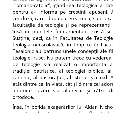
”romano-catolic”, gândirea teologică a cât
pentru a-i informa pe creştinii apuseni. 
concluzii, care, după părerea mea, sunt exa
facultăţile de teologie şi pe reprezentanții 
însă în punctele fundamentale există și
Susţine, deci, că în Facultatea de Teolog
teologia neoscolastică, în timp ce în Facu
Tesalonic au pătruns unele concepţii ale fi
teologiei ruse. Nu putem trece cu vederea 
de teologie s-a realizat o importantă a
tradiţiei patristice, al teologiei biblice, a
canonic, al pastoraţiei, al istoriei ş.a.m.d.
atât dintre cei în viață, cât şi dintre cei ado
anumite cazuri s-a alunecat şi către dif
ortodoxe.
Însă, în pofida exagerărilor lui Aidan Nicho