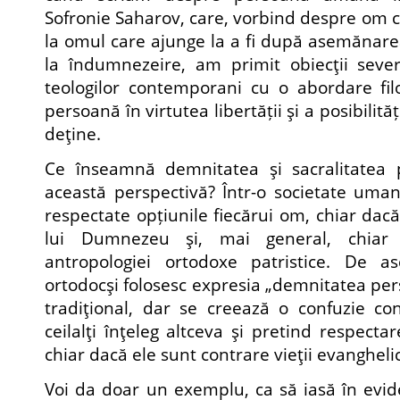
Sofronie Saharov, care, vorbind despre om c
la omul care ajunge la a fi după asemănar
la îndumnezeire, am primit obiecţii sever
teologilor contemporani cu o abordare fil
persoană în virtutea libertății şi a posibilită
deţine.
Ce înseamnă demnitatea şi sacralitatea
această perspectivă? Într-o societate um
respectate opțiunile fiecărui om, chiar dacă
lui Dumnezeu şi, mai general, chiar
antropologiei ortodoxe patristice. De a
ortodocşi folosesc expresia „demnitatea pe
tradiţional, dar se creează o confuzie co
ceilalţi înţeleg altceva şi pretind respecta
chiar dacă ele sunt contrare vieţii evangheli
Voi da doar un exemplu, ca să iasă în evid