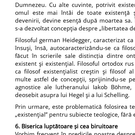
Dumnezeu. Cu alte cuvinte, potrivit existen
omul este mai întâi de toate existenţă ş
devenirii, devine esenţă după moartea sa. 
s-a dezvoltat concepţia despre „libertatea de
Filosoful german Heidegger, caracterizat ca fi
însuşi, însă, autocaracterizându-se ca filoso
făcut în scrierile sale distincția dintre ont
existent şi existenţial. Filosoful ortodox ru
ca filosof existenţialist creştin şi filosof al
multe astfel de concepţii, sprijinindu-se pe
agnostice ale lutheranului Iakob Böhme,
deosebit asupra lui Hegel şi a lui Schelling.
Prin urmare, este problematică folosirea te
„existenţial” pentru subiecte teologice, fără 
6. Biserica luptătoare și cea biruitoare
Vorbim frecvent în predicile noastre despre