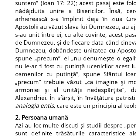
suntem” (Ioan 17: 22); acest pasaj este fo
nădăjduita unire a Bisericilor. Însă, c
arhierească s-a împlinit deja în ziua Cin
Apostolii au văzut slava lui Dumnezeu, au a
s-au unit între ei, cu alte cuvinte, acest pa
de Dumnezeu, şi de fiecare dată când cinev
Dumnezeu, dobândeşte unitatea cu Apostoli
spune „precum”, el „nu denumeşte o egalita
nu le-ar fi fost cu putinţă ucenicilor acest lu
oamenilor cu putinţă”, spune Sfântul Io
„precum” trebuie văzut „ca imagine şi mod
armoniei şi al unităţii nedespărţite”, d
Alexandriei. În sfârșit, în învăţătura patrist
analogia entis
, care este un principiu al teol
2. Persoana umană
Azi au loc multe discuți și studii despre „p
sunt definite trăsăturile caracteristice a