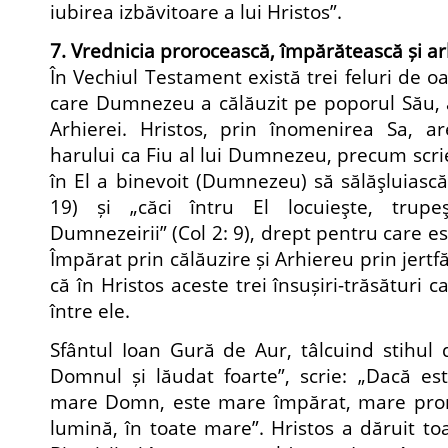
iubirea izbăvitoare a lui Hristos”.
7. Vrednicia prorocească, împărătească și ar
În Vechiul Testament există trei feluri de o
care Dumnezeu a călăuzit pe poporul Său, 
Arhierei. Hristos, prin înomenirea Sa, ar
harului ca Fiu al lui Dumnezeu, precum scrie
în El a binevoit (Dumnezeu) să sălăşluiască 
19) și „căci întru El locuieşte, trupeş
Dumnezeirii” (Col 2: 9), drept pentru care es
Împărat prin călăuzire și Arhiereu prin jertfă
că în Hristos aceste trei însușiri-trăsături c
între ele.
Sfântul Ioan Gură de Aur, tâlcuind stihul
Domnul și lăudat foarte”, scrie: „Dacă 
mare Domn, este mare împărat, mare pror
lumină, în toate mare”. Hristos a dăruit to