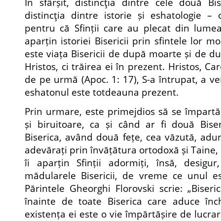
În sfârșit, distincţia dintre cele două Bi
distincţia dintre istorie și eshatologie –
pentru că Sfinții care au plecat din lumea
aparțin istoriei Bisericii prin sfintele lor 
este viața Bisericii de după moarte și de d
Hristos, ci trăirea ei în prezent. Hristos, Car
de pe urmă (Apoc. 1: 17), S-a întrupat, a ven
eshatonul este totdeauna prezent.
Prin urmare, este primejdios să se împartă 
și biruitoare, ca și când ar fi două Biser
Biserica, având două fețe, cea văzută, adun
adevărați prin învățătura ortodoxă și Taine, 
îi aparțin Sfinții adormiți, însă, desigur
mădularele Bisericii, de vreme ce unul es
Părintele Gheorghi Florovski scrie: „Biseri
înainte de toate Biserica care aduce în
existența ei este o vie împărtășire de lucr