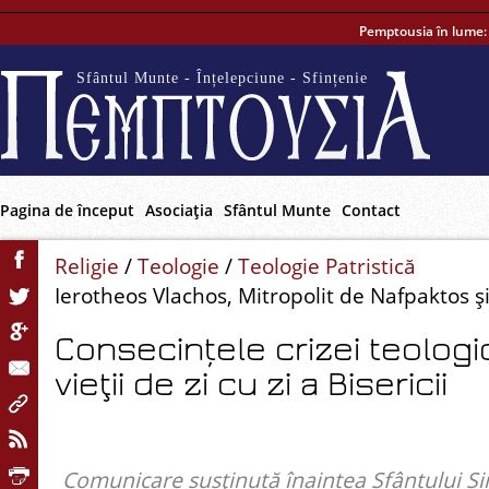
Pemptousia în lume
Sfântul Munte - Înțelepciune - Sfințenie
Pagina de început
Asociaţia
Sfântul Munte
Contact
Religie
/
Teologie
/
Teologie Patristică
Ierotheos Vlachos, Mitropolit de Nafpaktos şi
Consecințele crizei teolog
vieţii de zi cu zi a Bisericii
Comunicare susţinută înaintea Sfântului Sino