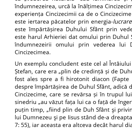
îndumnezeirea, urcă la înălțimea Cincizecim
experiența Cincizecimii ca de o Cincizecime
este iertarea păcatelor prin energia-
lucrar
este împărtășirea Duhului Sfânt prin vede
este harul Arhieriei dat omului prin Duhul S
îndumnezeirii omului prin vederea lui
Cincizecimea.
Un exemplu concludent este cel al Întâiului
Ștefan, care era „plin de credință și de Duhu
fost ales spre a fi hirotonit diacon (Fapte 
despre împărtășirea de Duhul Sfânt, adică 
Cincizecime, care se revărsa și în trupul lui
sinedriu „au văzut fața lui ca o față de înger
puțin timp, „fiind plin de Duh Sfânt şi privi
lui Dumnezeu şi pe Iisus stând de-a dreapt
7: 55), iar aceasta era altceva decât harul di