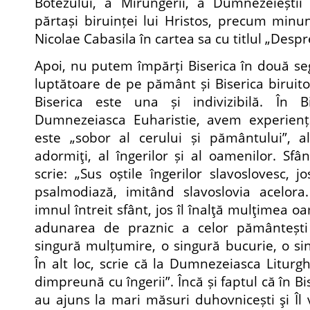
Botezului, a Mirungerii, a Dumnezeieștii
părtași biruinței lui Hristos, precum minun
Nicolae Cabasila în cartea sa cu titlul „Despre
Apoi, nu putem împărți Biserica în două se
luptătoare de pe pământ și Biserica biruito
Biserica este una și indivizibilă. În B
Dumnezeiasca Euharistie, avem experiența
este „sobor al cerului și pământului”, al
adormiţi, al îngerilor și al oamenilor. Sf
scrie: „Sus oștile îngerilor slavoslovesc, jo
psalmodiază, imitând slavoslovia acelora.
imnul întreit sfânt, jos îl înalţă mulţimea o
adunarea de praznic a celor pământești 
singură mulțumire, o singură bucurie, o sin
În alt loc, scrie că la Dumnezeiasca Liturg
dimpreună cu îngerii”. Încă și faptul că în Bis
au ajuns la mari măsuri duhovnicești şi Î