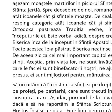
așezăm moaștele martirilor în piciorul Sfin
Sfânta Jertfă. Spre deosebire de noi, romano-c
atât icoanele cât și sfintele moaște. De ceal
resping categoric atât icoanele cât și sfi
Ortodoxă păstrează Tradiția veche, în
începuturile ei. Este vorba, adică, despre cr
Biserica încă de la început în Sfinții Apostoli,
Toate acestea le-a păstrat Biserica neatinse 
De aceea zic că cel mai important capitol es
sfinți. Aceștia, prin viața lor, ne sunt învă
care le fac ei sunt binefăcătorii noștri, ne aj
presus, ei sunt mijlocitori pentru mântuirea
Să nu uităm că îi cinstim ca sfinți și pe drep
pe profeți, pe patriarhi, care sunt trecuți î
cinstiți ca atare. Așadar, pornind de la cu
dacă e să ne raportăm la Sfânta Scriptur
Hristos Însuși a spus: ,,Fiți sfinți pentru c