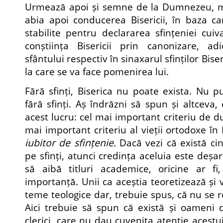
Urmează apoi și semne de la Dumnezeu, min
abia apoi conducerea Bisericii, în baza c
stabilite pentru declararea sfințeniei cuiv
conștiința Bisericii prin canonizare, a
sfântului respectiv în sinaxarul sfinților Biseri
la care se va face pomenirea lui.
Fără sfinți, Biserica nu poate exista. Nu 
fără sfinți. Aș îndrăzni să spun și altceva,
acest lucru: cel mai important criteriu de d
mai important criteriu al vieții ortodoxe în
iubitor de sfințenie.
Dacă vezi că există cin
pe sfinți, atunci credința aceluia este deșar
să aibă titluri academice, oricine ar f
importanță. Unii ca aceștia teoretizează și
teme teologice dar, trebuie spus, că nu se r
Aici trebuie să spun că există și oameni di
clerici, care nu dau cuvenita atenție acestu