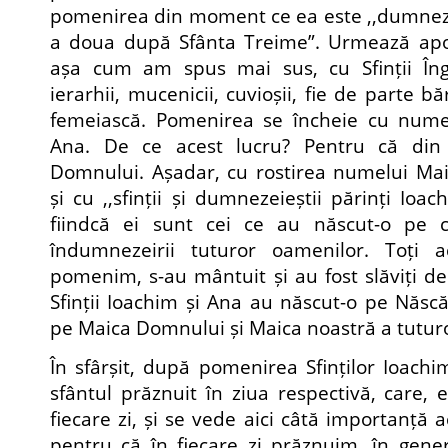
pomenirea din moment ce ea este ,,dumne
a doua după Sfânta Treime”. Urmează ap
așa cum am spus mai sus, cu Sfinții Înge
ierarhii, mucenicii, cuvioșii, fie de parte b
femeiască. Pomenirea se încheie cu numele
Ana. De ce acest lucru? Pentru că din
Domnului. Așadar, cu rostirea numelui Ma
și cu ,,sfinții și dumnezeieștii părinți Io
fiindcă ei sunt cei ce au născut-o pe c
îndumnezeirii tuturor oamenilor. Toți a
pomenim, s-au mântuit și au fost slăviți 
Sfinții Ioachim și Ana au născut-o pe Năs
pe Maica Domnului și Maica noastră a tutur
În sfârșit, după pomenirea Sfinților Ioach
sfântul prăznuit în ziua respectivă, care, 
fiecare zi, și se vede aici câtă importanță 
pentru că în fiecare zi prăznuim, în genera