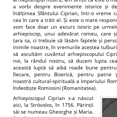
a vorbi despre evenimente istorice și de
înălțimea Sfântului Ciprian, într-o vreme 
cea în care a trăit el. Și este o mare respon
vom face doar un excurs istoric pe urmele
arhiepiscop, unui adevărat romeu, care și-
țara sa, ci trebuie să lăsăm faptele și per
inimile noastre, în vremurile acestea tulburi
să ascultăm cuvântul arhiepiscopului Cipr
noi, la rândul nostru, să ducem lupta c
această luptă să aibă roade bune pentru
fiecare, pentru Biserică, pentru patrie
noastră cultural-spirituală a Imperiului Ro
îndeobște Romiosini (Romanitatea).
Arhiepiscopul Ciprian s-a născut
aici, la Stróvolos, în 1756. Părinții
săi se numeau Gheorghe și Maria.