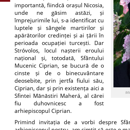
importantă, fiindcă orașul Nicosia,
unde ne găsim astăzi, și
împrejurimile lui, s-a identificat cu
luptele și sângele martirilor și
apărătorilor credinței și ai țării în
perioada ocupației turcești. Dar
Stróvolos, locul nașterii eroului
național și, totodată, Sfântului
Mucenic Ciprian, se bucură de o
cinste și de o binecuvântare
deosebite, prin jertfa fiului său,
Ciprian, dar și prin existența aici a
Mit
Sfintei Mănăstiri Maherá, al cărei
fiu duhovnicesc a fost
arhiepiscopul Ciprian.
Primind invitația de a vorbi despre Sfâ
arhiepiscopul nostru, am simțit că este o m