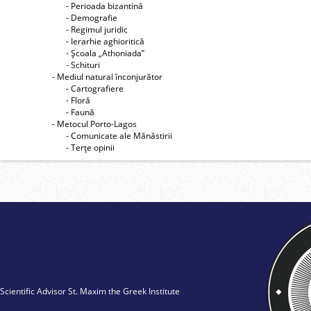
- Perioada bizantină
- Demografie
- Regimul juridic
- Ierarhie aghioritică
- Şcoala „Athoniada”
- Schituri
- Mediul natural înconjurător
- Cartografiere
- Floră
- Faună
- Metocul Porto-Lagos
- Comunicate ale Mănăstirii
- Terţe opinii
Scientific Advisor St. Maxim the Greek Institute