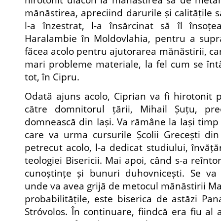
mănăstirea, apreciind darurile și calitățil
l-a înzestrat, l-a însărcinat să îl însoț
Haralambie în Moldovlahia, pentru a supr
făcea acolo pentru ajutorarea mănăstirii, c
mari probleme materiale, la fel cum se întâ
tot, în Cipru.
Odată ajuns acolo, Ciprian va fi hirotonit 
către domnitorul țării, Mihail Șuțu, pr
domnească din Iași. Va rămâne la Iași timp 
care va urma cursurile Școlii Grecești din
petrecut acolo, l-a dedicat studiului, învățăr
teologiei Bisericii. Mai apoi, când s-a reînto
cunoștințe și bunuri duhovnicești. Se va 
unde va avea grijă de metocul mănăstirii Ma
probabilitățile, este biserica de astăzi Pa
Stróvolos. În continuare, fiindcă era fiu al 