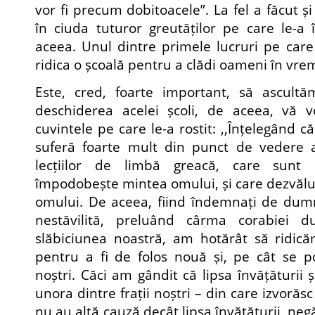
vor fi precum dobitoacele”. La fel a făcut și
în ciuda tuturor greutăților pe care le-a
aceea. Unul dintre primele lucruri pe care 
ridica o școală pentru a clădi oameni în vre
Este, cred, foarte important, să ascult
deschiderea acelei școli, de aceea, vă vo
cuvintele pe care le-a rostit: ,,Înțelegând c
suferă foarte mult din punct de vedere al 
lecțiilor de limbă greacă, care sunt 
împodobește mintea omului, și care dezvălu
omului. De aceea, fiind îndemnați de dumn
nestăvilită, preluând cârma corabiei du
slăbiciunea noastră, am hotărât să ridică
pentru a fi de folos nouă și, pe cât se po
noștri. Căci am gândit că lipsa învățăturii 
unora dintre frații noștri – din care izvorăsc
nu au altă cauză decât lipsa învățăturii, neg