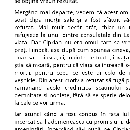
se obțină vreun rezultat.
Mergând mai departe, vedem că acest om, 
sosit clipa morții sale și a fost sfătuit să
refuzat. Mai mult decât atât, chiar un t
refugieze la unul dintre consulatele din Lá
viața. Dar Ciprian nu era omul care să vre
preț. Fiindcă, așa după cum spunea cineva
doar să trăiască, ci, înainte de toate, învaț
știa să moară, pentru că viața sa întreagă s-
morții, pentru ceea ce este dincolo de 
veșnicie. Din acest motiv a refuzat să fugă 
rămânând acolo credincios scaunului s
demnitate și noblețe, fără să se sperie del
la cele ce vor urma.
Iar atunci când a fost condus în fața lu
încercat să-l ademenească cu promisiuni, dar
amenințări, încercând să-l pună pe Ciprian 