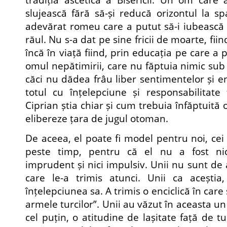
slujească fără să-și reducă orizontul la sp
adevărat romeu care a putut să-i iubească ș
răul. Nu s-a dat pe sine fricii de moarte, fi
încă în viață fiind, prin educația pe care a p
omul nepătimirii, care nu făptuia nimic su
căci nu dădea frâu liber sentimentelor și e
totul cu înțelepciune și responsabilitate
Ciprian știa chiar și cum trebuia înfăptuită 
elibereze țara de jugul otoman.
De aceea, el poate fi model pentru noi, cei
peste timp, pentru că el nu a fost nici
imprudent și nici impulsiv. Unii nu sunt de 
care le-a trimis atunci. Unii ca acești
înțelepciunea sa. A trimis o enciclică în care
armele turcilor”. Unii au văzut în aceasta u
cel puțin, o atitudine de lașitate față de tu