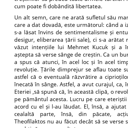
cum poate fi dobândită libertatea.
Un alt semn, care ne arată sufletul său mar
care a dat dovadă, este următorul: când a iz
s-a lăsat învins de sentimentalisme și entu
desigur, eliberarea țării sale), ci s-a arătat 
văzut intențiile lui Mehmet Kucuk și a î
aștepta să verse sânge de creștin. Ca un bun
a spus că atunci, în acel loc și în acel ti
revoluție. Țările dimprejur se aflau toate 
astfel că o eventuală răzvrătire a ciprioțilo
înecată în sânge. Astfel, a avut curajul, ca, 
Eteriei ,să spună că, în această clipă, o rev
pe pământul acesta. Lucru pe care eteriștii 
acord cu el și l-au lăudat. El, însă, a ajutat 
cealaltă parte, însă, din păcate, acțiu
Theofílaktos nu au făcut decât să se verse 