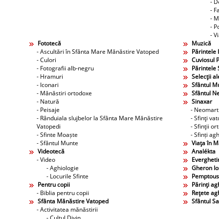
- D
- F
- M
- P
- V
Fototecă
Muzică
- Ascultări în Sfânta Mare Mănăstire Vatoped
Părintele 
- Culori
Cuviosul P
- Fotografii alb-negru
Părintele 
- Hramuri
Selecţii al
- Iconari
Sfântul M
- Mănăstiri ortodoxe
Sfântul N
- Natură
Sinaxar
- Peisaje
- Neomarti
- Rânduiala slujbelor la Sfânta Mare Mănăstire
- Sfinţi va
Vatopedi
- Sfinţii o
- Sfinte Moaște
- Sfinți agh
- Sfântul Munte
Viaţa în 
Videotecă
Analékta
- Video
Evergheti
- Aghiologie
Gheron Ios
- Locurile Sfinte
Pemptous
Pentru copii
Părinţi agh
- Biblia pentru copii
Reţete agh
Sfânta Mănăstire Vatoped
Sfântul S
- Activitatea mănăstirii
- Cultul Divin