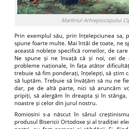
Martiriul Arhiepiscopului Ci
Prin exemplul său, prin înțelepciunea sa,
spune foarte multe. Mai întâi de toate, ne 
această noblețe specifică romeilor, de care
Ne spune și ne învață că și noi, cei de a
probleme naționale, în fața atâtor dificultă
trebuie să fim ponderați, înțelepți, să știm
să luptăm. Trebuie să învățăm să nu ne fie f
dar, pe de altă parte, nici să aruncăm vo
pripiți, să alergăm în dreapta și în stânga
noastre și celor din jurul nostru.
Romiosini s-a născut în sânul creștinismu
produsul Bisericii Ortodoxe și al tradiției ele