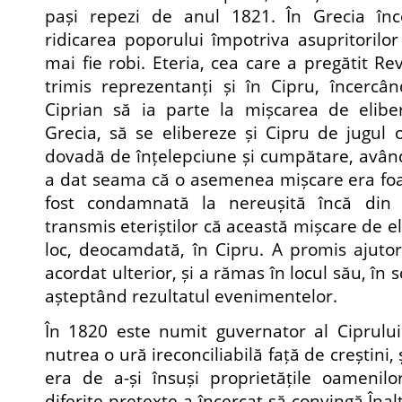
pași repezi de anul 1821. În Grecia înc
ridicarea poporului împotriva asupritorilor 
mai fie robi. Eteria, cea care a pregătit Rev
trimis reprezentanți și în Cipru, încercâ
Ciprian să ia parte la mișcarea de elibe
Grecia, să se elibereze și Cipru de jugul
dovadă de înțelepciune și cumpătare, având
a dat seama că o asemenea mișcare era foart
fost condamnată la nereușită încă din 
transmis eteriștilor că această mișcare de 
loc, deocamdată, în Cipru. A promis ajutor 
acordat ulterior, și a rămas în locul său, în
așteptând rezultatul evenimentelor.
În 1820 este numit guvernator al Ciprul
nutrea o ură ireconciliabilă față de creștini,
era de a-și însuși proprietățile oamenilor 
diferite pretexte a încercat să convingă Înal