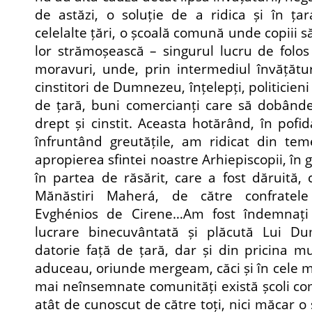
de astăzi, o soluție de a ridica și în ța
celelalte țări, o școală comună unde copiii s
lor strămoșească – singurul lucru de folos
moravuri, unde, prin intermediul învățătur
cinstitori de Dumnezeu, înțelepți, politicieni c
de țară, buni comercianți care să dobânde
drept și cinstit. Aceasta hotărând, în pofi
înfruntând greutățile, am ridicat din tem
apropierea sfintei noastre Arhiepiscopii, în 
în partea de răsărit, care a fost dăruită, 
Mănăstiri Maherá, de către confratele 
Evghénios de Cirene…Am fost îndemnați
lucrare binecuvântată și plăcută Lui D
datorie față de țară, dar și din pricina mu
aduceau, oriunde mergeam, căci și în cele mai
mai neînsemnate comunități există școli com
atât de cunoscut de către toți, nici măcar o 