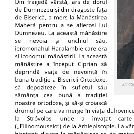
Din fragedă vârstă, ars de dorul
de Dumnezeu și din dragoste față
de Biserică, a mers la Mănăstirea
Maherá pentru a se afierosi Lui
Dumnezeu. La această mănăstire
se nevoia și unchiul său,
ieromonahul Haralambie care era
și iconomul mănăstirii. La această
mănăstire a început Ciprian să
deprindă viața de nevoință în
buna tradiție a Bisericii Ortodoxe,
Sfințit
să depoziteze în sufletul său
sămânța cea bună a tradiției
noastre ortodoxe, și să-și croiască
drumul pe care va merge în viața duhovnicea
la Stróvolos, unde a învățat cart
(,,Ellinomouseío”) de la Arhiepiscopie. La vâ
hirotonit diacon la mănăstirea sa de meta