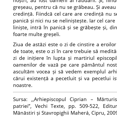
noștri, au fost oameni ai răbdării. Și, fii
greșeau, pentru că nu se grăbeau. Și aveau
credință. Fiindcă cel care are credință nu s
panică și nici nu se neliniștește. Iar cel car
liniște, intră în panică și se grăbește și, d
foarte multe greșeli.
Ziua de astăzi este o zi de cinstire a eroilo
de toate, este o zi în care trebuie să medit
zi de inițiere în lupta și martiriul episcopi
oamenilor de vază pe care pământul nostr
ascultăm vocea și să vedem exemplul arhie
cărui existență a pecetluit și va pecetlui isto
noastre.
Sursa: ,,Arhiepiscopul Ciprian – Mărturis
patriei”, Vechi Texte, pp. 509-522, Editur
Mănăstiri și Stavropighii Maherá, Cipru, 200