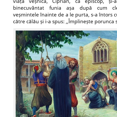
viața veșnică, Ciprian, ca episcop, și
binecuvântat funia așa după cum cler
veșmintele înainte de a le purta, s-a întors 
către călău și i-a spus: ,,Împlinește porunca 