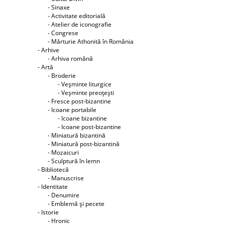
- Sinaxe
- Activitate editorială
- Atelier de iconografie
- Congrese
- Mărturie Athonită în România
- Arhive
- Arhiva română
- Artă
- Broderie
- Veşminte liturgice
- Veşminte preoţeşti
- Fresce post-bizantine
- Icoane portabile
- Icoane bizantine
- Icoane post-bizantine
- Miniatură bizantină
- Miniatură post-bizantină
- Mozaicuri
- Sculptură în lemn
- Bibliotecă
- Manuscrise
- Identitate
- Denumire
- Emblemă şi pecete
- Istorie
- Hronic