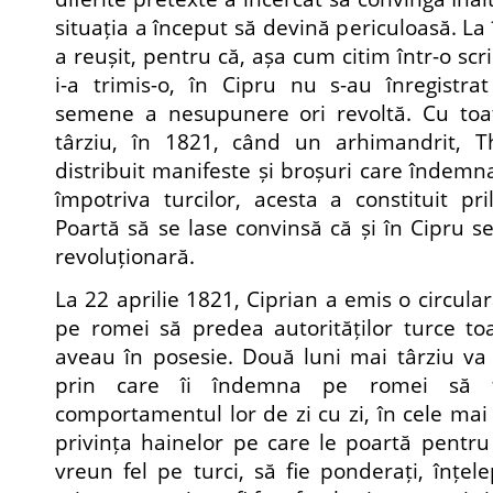
situația a început să devină periculoasă. La
a reușit, pentru că, așa cum citim într-o scr
i-a trimis-o, în Cipru nu s-au înregistr
semene a nesupunere ori revoltă. Cu toa
târziu, în 1821, când un arhimandrit, Th
distribuit manifeste și broșuri care îndemna
împotriva turcilor, acesta a constituit pri
Poartă să se lase convinsă că și în Cipru s
revoluționară.
La 22 aprilie 1821, Ciprian a emis o circula
pe romei să predea autorităților turce to
aveau în posesie. Două luni mai târziu va 
prin care îi îndemna pe romei să fi
comportamentul lor de zi cu zi, în cele mai m
privința hainelor pe care le poartă pentr
vreun fel pe turci, să fie ponderați, înțele