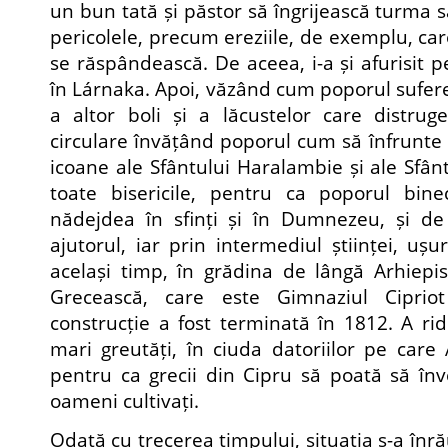
un bun tată și păstor să îngrijească turma s
pericolele, precum ereziile, de exemplu, ca
se răspândească. De aceea, i-a și afurisit 
în Lárnaka. Apoi, văzând cum poporul sufere
a altor boli și a lăcustelor care distruge
circulare învățând poporul cum să înfrunte 
icoane ale Sfântului Haralambie și ale Sfân
toate bisericile, pentru ca poporul bine
nădejdea în sfinți și în Dumnezeu, și de
ajutorul, iar prin intermediul științei, ușu
același timp, în grădina de lângă Arhiepis
Grecească, care este Gimnaziul Ciprio
construcție a fost terminată în 1812. A rid
mari greutăți, în ciuda datoriilor pe care 
pentru ca grecii din Cipru să poată să înv
oameni cultivați.
Odată cu trecerea timpului, situația s-a înr