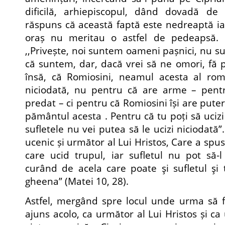
dificilă, arhiepiscopul, dând dovadă de
răspuns că această faptă este nedreaptă iar 
oraș nu meritau o astfel de pedeapsă. 
,,Privește, noi suntem oameni pașnici, nu s
că suntem, dar, dacă vrei să ne omori, fă p
însă, că Romiosini, neamul acesta al rom
niciodată, nu pentru că are arme – pent
predat – ci pentru că Romiosini își are puter
pământul acesta . Pentru că tu poți să ucizi
sufletele nu vei putea să le ucizi niciodată”
ucenic și următor al Lui Hristos, Care a spus
care ucid trupul, iar sufletul nu pot să-
curând de acela care poate şi sufletul şi 
gheena” (Matei 10, 28).
Astfel, mergând spre locul unde urma să f
ajuns acolo, ca următor al Lui Hristos și c