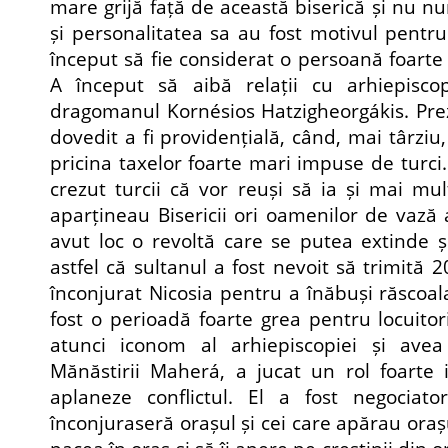
mare grijă față de această biserică și nu num
și personalitatea sa au fost motivul pentru
început să fie considerat o persoană foarte
A început să aibă relații cu arhiepisco
dragomanul Kornésios Hatzigheorgákis. Prez
dovedit a fi providențială, când, mai târziu,
pricina taxelor foarte mari impuse de turci
crezut turcii că vor reuși să ia și mai mul
aparțineau Bisericii ori oamenilor de vază a
avut loc o revoltă care se putea extinde și
astfel că sultanul a fost nevoit să trimită 
înconjurat Nicosia pentru a înăbuși răscoal
fost o perioadă foarte grea pentru locuitor
atunci iconom al arhiepiscopiei și avea
Mănăstirii Maherá, a jucat un rol foarte 
aplaneze conflictul. El a fost negociator
înconjuraseră orașul și cei care apărau orașu