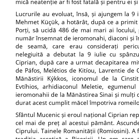
mică neatenție ar fi fost fatală și pentru ei ș
Lucrurile au evoluat, însă, și ajungem la 9 
Mehmet Küçük, a hotărât, după ce a primit ș
Porți, să ucidă 486 de mai mari ai locului, p
număr însemnat de ieromonahi, diaconi și în
de seamă, care erau considerați pericul
nelegiuită a debutat la 9 iulie cu spânzu
Ciprian, după care a urmat decapitarea mit
de Páfos, Melétios de Kitíou, Lavrentie de 
Mănăstirii Kýkkos, iconomul de la Cinst
Evtíhios, arhidiaconul Meletie, egumenul 
ieromonahii de la Mănăstirea Sinai și mulți cler
durat acest cumplit măcel împotriva romeilo
Sfântul Mucenic și eroul național Ciprian rep
cel mai de preț al acestui pământ. Ascunde 
Ciprului. Tainele Romanității (Romiosini). A
tradiția ascetică a Bisericii. Un om care 