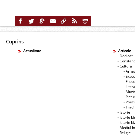
Cuprins
Actualitate
Articole
- Dedicații
- Constant
- Cultură
- Arhe
- Expoz
- Filos
- Liter
- Muzic
- Pictu
- Poez
- Tradiţ
- Istorie
- Istorie b
- Istorie b
- Mediul î
- Religie