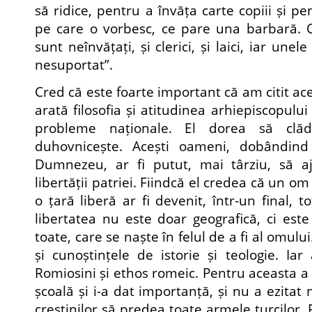
să ridice, pentru a învăța carte copiii și pe
pe care o vorbesc, ce pare una barbară. Ci
sunt neînvățați, și clerici, și laici, iar un
nesuportat”.
Cred că este foarte important că am citit ace
arată filosofia și atitudinea arhiepiscopului
probleme naționale. El dorea să clăd
duhovnicește. Acești oameni, dobândind
Dumnezeu, ar fi putut, mai târziu, să a
libertății patriei. Fiindcă el credea că un o
o țară liberă ar fi devenit, într-un final, t
libertatea nu este doar geografică, ci este
toate, care se naște în felul de a fi al omulu
și cunoștințele de istorie și teologie. Ia
Romiosini și ethos romeic. Pentru aceasta a 
școală și i-a dat importanță, și nu a ezitat 
creștinilor să predea toate armele turcilor. 