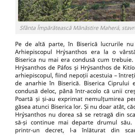
Sfânta Împărătească Mănăstire Maherá, stavro
Pe de altă parte, în Biserică lucrurile n
Arhiepiscopul Hrýsanthos era la o vârstă
Biserica nu mai era condusă cum trebuie. D
Hrýsanthos de Páfos și Hrýsanthos de Kití
arhiepiscopul, fiind nepoții acestuia – între
de anarhie în Biserică. Biserica Ciprului
condusă deloc, până într-acolo că unii creș
Poartă și și-au exprimat nemulțumirea pen
găsea atunci Biserica lor. Și nu doar atât, c
Hrýsanthos nu dorea să se retragă din sca
să-și continue mai departe drumul său. A
printr-un decret, l-a înlăturat din sc