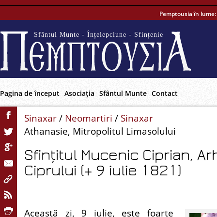
Pemptousia în lume
Sfântul Munte - Înțelepciune - Sfințenie
Pagina de început
Asociaţia
Sfântul Munte
Contact
Sinaxar
/
Neomartiri
/
Sinaxar
Athanasie, Mitropolitul Limasolului
Sfințitul Mucenic Ciprian, A
Ciprului (+ 9 iulie 1821)
Această zi, 9 iulie, este foarte