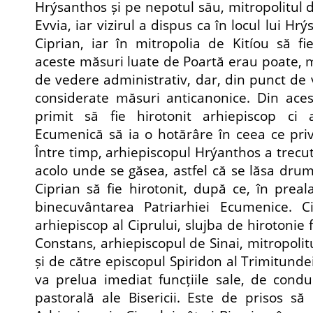
Hrýsanthos și pe nepotul său, mitropolitul de 
Evvia, iar vizirul a dispus ca în locul lui Hrý
Ciprian, iar în mitropolia de Kitíou să fi
aceste măsuri luate de Poartă erau poate, 
de vedere administrativ, dar, din punct de 
considerate măsuri anticanonice. Din aces
primit să fie hirotonit arhiepiscop ci 
Ecumenică să ia o hotărâre în ceea ce prive
Între timp, arhiepiscopul Hrýanthos a trecut 
acolo unde se găsea, astfel că se lăsa dru
Ciprian să fie hirotonit, după ce, în preala
binecuvântarea Patriarhiei Ecumenice. Ci
arhiepiscop al Ciprului, slujba de hirotonie 
Constans, arhiepiscopul de Sinai, mitropoli
și de către episcopul Spiridon al Trimitundei
va prelua imediat funcțiile sale, de condu
pastorală ale Bisericii. Este de prisos s