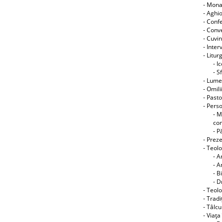
- Mon
- Aghi
- Conf
- Conve
- Cuvin
- Interv
- Litur
- I
- S
- Lume
- Omili
- Pasto
- Perso
- M
co
- P
- Preze
- Teol
- A
- A
- B
- D
- Teolo
- Tradi
- Tâlcu
- Viaţa