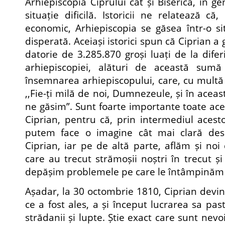
Arhiepiscopia Ciprului cât și Biserica, în ge
situație dificilă. Istoricii ne relatează c
economic, Arhiepiscopia se găsea într-o s
disperată. Aceiași istorici spun că Ciprian a g
datorie de 3.285.870 groși luați de la diferi
arhiepiscopiei, alături de această sumă
însemnarea arhiepiscopului, care, cu multă 
,,Fie-ți milă de noi, Dumnezeule, și în aceas
ne găsim”. Sunt foarte importante toate acest
Ciprian, pentru că, prin intermediul acest
putem face o imagine cât mai clară des
Ciprian, iar pe de altă parte, aflăm și noi
care au trecut strămoșii noștri în trecut 
depășim problemele pe care le întâmpinăm 
Așadar, la 30 octombrie 1810, Ciprian devin
ce a fost ales, a și început lucrarea sa pas
strădanii și lupte. Știe exact care sunt nevoi