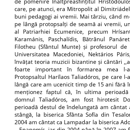
de pomenire Înaltpreasfințitul Hristódoulos
care, pe atunci, era Mitropolit al Dimitriáde
buni pedagogi ai vremii. Mai târziu, când m
pe lângă protopsalți de seamă ai vremii, un
al Patriarhiei Ecumenice, precum Hrísan
Karamánis, Paschalídis, Bătrânul Panáre
Filotheu (Sfântul Munte) și profesorul de
Universitatea Macedoniei, Nektários Pári
învățat teoria muzicii bizantine și cântări ,,a
foarte important în formarea mea l-a
Protopsaltul Harílaos Taliadóros, pe care l
lângă care am ucenicit timp de 15 ani fără 
menționez faptul că, în ultima perioadă
domnul Taliadóros, am fost hirotesit Do
perioadă destul de îndelungată am cântat al
stângă, la biserica Sfânta Sofía din Tesal
2004 am cântat ca Lampadar la biserica Ado
– Epanomís, iar din 2004 până în 2007 am fos