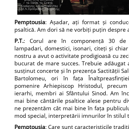
Pemptousia
: Așadar, ați format și condu
psaltică. Am dori să ne vorbiți puțin despre 
P.T.
: Corul are în componență 30 de m
lampadari, domestici, isonari, citeți și chiar
nostru a avut o activitate prodigioasă cu zec
bucurat de mare succes. Trebuie adăugat a
susținut concerte și în prezența Sactității S
Bartolomeu, ori în fața Înaltpreasfinți
pomenire Arhiepiscop Hristodul, precum 
ierarhi, membri ai Sfântului Sinod. Am în
mai bine cântările psaltice alese pentru di
ne prezentăm cât mai bine în fața publicul
mod special, interpretării imnurilor în stilul 
Pemptousia
: Care sunt caracteristicile tradi