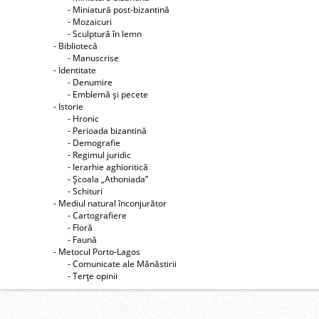
- Miniatură post-bizantină
- Mozaicuri
- Sculptură în lemn
- Bibliotecă
- Manuscrise
- Identitate
- Denumire
- Emblemă şi pecete
- Istorie
- Hronic
- Perioada bizantină
- Demografie
- Regimul juridic
- Ierarhie aghioritică
- Şcoala „Athoniada”
- Schituri
- Mediul natural înconjurător
- Cartografiere
- Floră
- Faună
- Metocul Porto-Lagos
- Comunicate ale Mănăstirii
- Terţe opinii