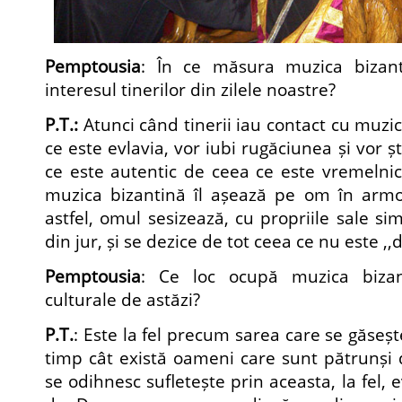
Pemptousia
: În ce măsura muzica bizant
interesul tinerilor din zilele noastre?
P.T.:
Atunci când tinerii iau contact cu muzic
ce este evlavia, vor iubi rugăciunea și vor 
ce este autentic de ceea ce este vremelnic 
muzica bizantină îl așează pe om în arm
astfel, omul sesizează, cu propriile sale si
din jur, și se dezice de tot ceea ce nu este ,
Pemptousia
: Ce loc ocupă muzica bizan
culturale de astăzi?
P.T.
: Este la fel precum sarea care se găseșt
timp cât există oameni care sunt pătrunși 
se odihnesc sufletește prin aceasta, la fel, ev