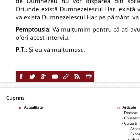
de Dumnezeu nu vor dispărea din socie
Oriunde există Dumnezeiescul Har, există vi
va exista Dumnezeiescul Har pe pământ, va e
Pemptousia
: Vă mulțumim pentru că ați avu
oferi acest interviu.
P.T.
: Și eu vă mulțumesc.
Cuprins
Actualitate
Articole
- Dedicații
- Constant
- Cultură
- Arhe
- Expoz
- Filos