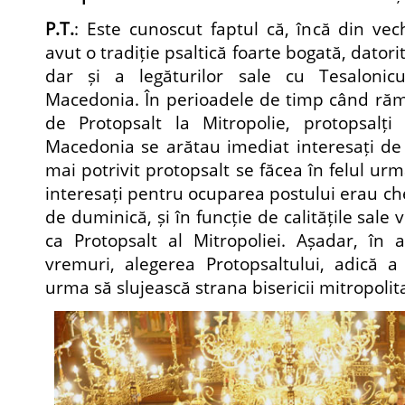
P.T.
: Este cunoscut faptul că, încă din ve
avut o tradiție psaltică foarte bogată, datori
dar și a legăturilor sale cu Tesalonicul
Macedonia. În perioadele de timp când ră
de Protopsalt la Mitropolie, protopsalț
Macedonia se arătau imediat interesați de 
mai potrivit protopsalt se făcea în felul urm
interesați pentru ocuparea postului erau che
de duminică, și în funcție de calitățile sale 
ca Protopsalt al Mitropoliei. Așadar, în 
vremuri, alegerea Protopsaltului, adică a
urma să slujească strana bisericii mitropolit