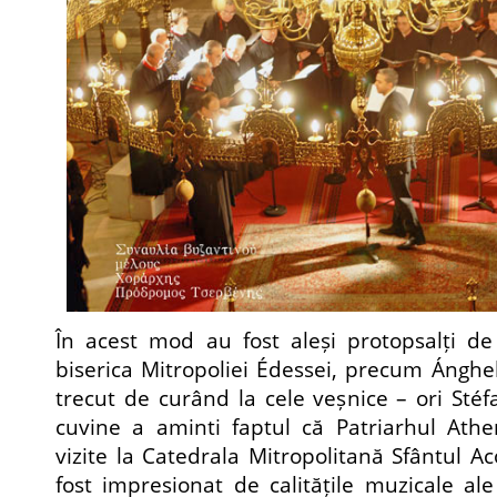
În acest mod au fost aleși protopsalți de
biserica Mitropoliei Édessei, precum Ánghel
trecut de curând la cele veșnice – ori Stéf
cuvine a aminti faptul că Patriarhul Ath
vizite la Catedrala Mitropolitană Sfântul A
fost impresionat de calitățile muzicale ale