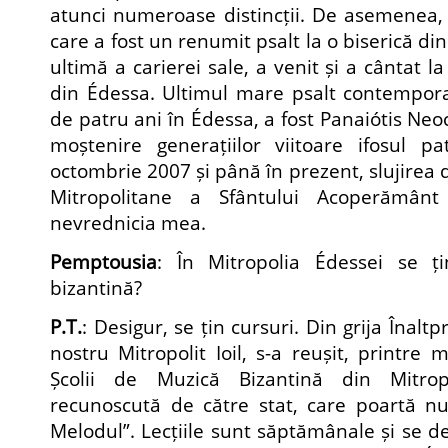
atunci numeroase distincții. De asemenea, 
care a fost un renumit psalt la o biserică di
ultimă a carierei sale, a venit și a cântat l
din Édessa. Ultimul mare psalt contempora
de patru ani în Édessa, a fost Panaiótis Neoc
moștenire generațiilor viitoare ifosul pa
octombrie 2007 și până în prezent, slujirea d
Mitropolitane a Sfântului Acoperământ
nevrednicia mea.
Pemptousia
: În Mitropolia Édessei se ț
bizantină?
P.T.
: Desigur, se țin cursuri. Din grija Înaltp
nostru Mitropolit Ioil, s-a reușit, printre m
Școlii de Muzică Bizantină din Mitrop
recunoscută de către stat, care poartă n
Melodul”. Lecțiile sunt săptămânale și se d