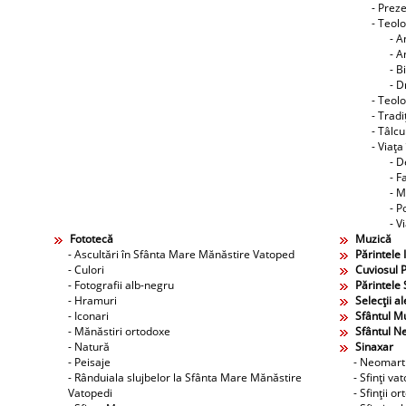
- Preze
- Teol
- A
- A
- B
- D
- Teolo
- Tradi
- Tâlcu
- Viaţa
- D
- F
- M
- P
- V
Fototecă
Muzică
- Ascultări în Sfânta Mare Mănăstire Vatoped
Părintele 
- Culori
Cuviosul P
- Fotografii alb-negru
Părintele 
- Hramuri
Selecţii al
- Iconari
Sfântul M
- Mănăstiri ortodoxe
Sfântul N
- Natură
Sinaxar
- Peisaje
- Neomarti
- Rânduiala slujbelor la Sfânta Mare Mănăstire
- Sfinţi va
Vatopedi
- Sfinţii o