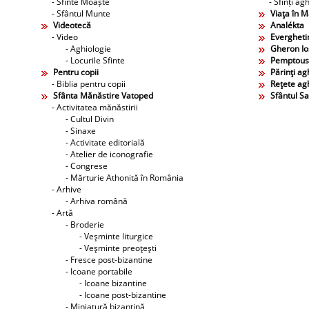
- Sfinte Moaște
- Sfinți agh
- Sfântul Munte
Viaţa în 
Videotecă
Analékta
- Video
Evergheti
- Aghiologie
Gheron Ios
- Locurile Sfinte
Pemptous
Pentru copii
Părinţi agh
- Biblia pentru copii
Reţete agh
Sfânta Mănăstire Vatoped
Sfântul S
- Activitatea mănăstirii
- Cultul Divin
- Sinaxe
- Activitate editorială
- Atelier de iconografie
- Congrese
- Mărturie Athonită în România
- Arhive
- Arhiva română
- Artă
- Broderie
- Veşminte liturgice
- Veşminte preoţeşti
- Fresce post-bizantine
- Icoane portabile
- Icoane bizantine
- Icoane post-bizantine
- Miniatură bizantină