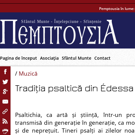
Pemptousia în lume
Sfântul Munte - Înțelepciune - Sfințenie
Pagina de început
Asociaţia
Sfântul Munte
Contact
/
Muzică
Tradiția psaltică din Édessa
Psaltichia, ca artă și știință, într-un p
transmisă din generație în generație, ca mo
și de neprețuit. Tineri psalți ai zilelor noa