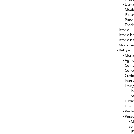
- Liter
- Muzic
- Pictu
- Poez
- Tradiţ
- Istorie
- Istorie b
- Istorie b
- Mediul î
- Religie
- Mon
- Aghi
- Conf
- Conve
- Cuvin
- Interv
- Litur
- I
- S
- Lume
- Omili
- Pasto
- Perso
- M
co
- P