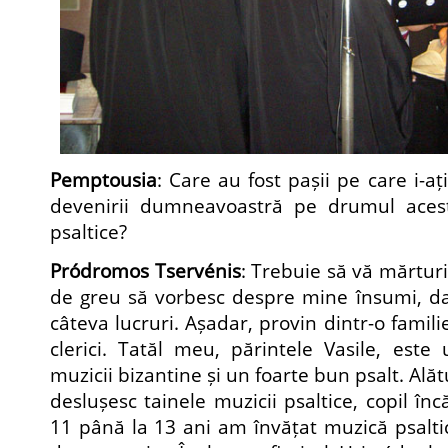
Pemptousia
: Care au fost pașii pe care i-aț
devenirii dumneavoastră pe drumul acest
psaltice?
Pródromos Tservénis
: Trebuie să vă mărturi
de greu să vorbesc despre mine însumi, da
câteva lucruri. Așadar, provin dintr-o fami
clerici. Tatăl meu, părintele Vasile, est
muzicii bizantine și un foarte bun psalt. Ală
deslușesc tainele muzicii psaltice, copil înc
11 până la 13 ani am învățat muzică psaltic