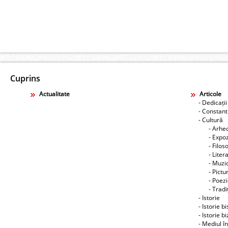
Cuprins
Actualitate
Articole
- Dedicații
- Constant
- Cultură
- Arhe
- Expoz
- Filos
- Liter
- Muzic
- Pictu
- Poez
- Tradiţ
- Istorie
- Istorie b
- Istorie b
- Mediul î