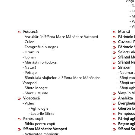
- Viaţa
- D
- F
- M
- P
- V
Fototecă
Muzică
- Ascultări în Sfânta Mare Mănăstire Vatoped
Părintele 
- Culori
Cuviosul P
- Fotografii alb-negru
Părintele 
- Hramuri
Selecţii al
- Iconari
Sfântul M
- Mănăstiri ortodoxe
Sfântul N
- Natură
Sinaxar
- Peisaje
- Neomarti
- Rânduiala slujbelor la Sfânta Mare Mănăstire
- Sfinţi va
Vatopedi
- Sfinţii o
- Sfinte Moaște
- Sfinți agh
- Sfântul Munte
Viaţa în 
Videotecă
Analékta
- Video
Evergheti
- Aghiologie
Gheron Ios
- Locurile Sfinte
Pemptous
Pentru copii
Părinţi agh
- Biblia pentru copii
Reţete agh
Sfânta Mănăstire Vatoped
Sfântul S
- Activitatea mănăstirii