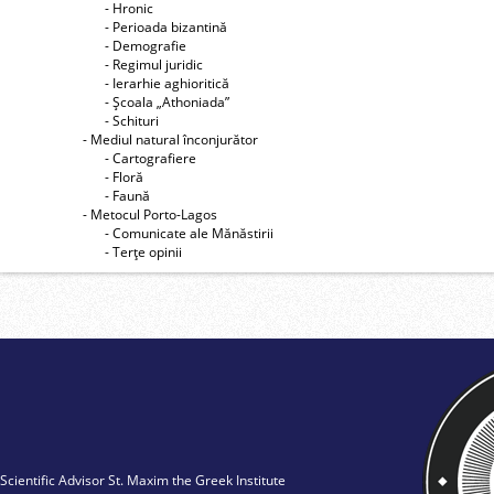
- Hronic
- Perioada bizantină
- Demografie
- Regimul juridic
- Ierarhie aghioritică
- Şcoala „Athoniada”
- Schituri
- Mediul natural înconjurător
- Cartografiere
- Floră
- Faună
- Metocul Porto-Lagos
- Comunicate ale Mănăstirii
- Terţe opinii
Scientific Advisor St. Maxim the Greek Institute