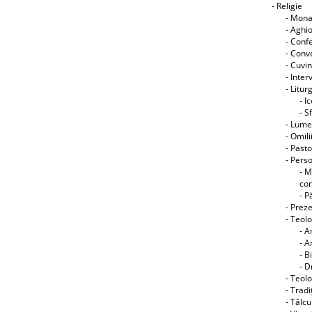
- Religie
- Mon
- Aghi
- Conf
- Conve
- Cuvin
- Interv
- Litur
- I
- S
- Lume
- Omili
- Pasto
- Perso
- M
co
- P
- Preze
- Teol
- A
- A
- B
- D
- Teolo
- Tradi
- Tâlcu