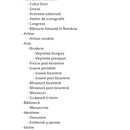
- Cultul Divin
- Sinaxe
- Activitate editorială
- Atelier de iconografie
- Congrese
- Mărturie Athonită în România
- Arhive
- Arhiva română
- Artă
- Broderie
- Veşminte liturgice
- Veşminte preoţeşti
- Fresce post-bizantine
- Icoane portabile
- Icoane bizantine
- Icoane post-bizantine
- Miniatură bizantină
- Miniatură post-bizantină
- Mozaicuri
- Sculptură în lemn
- Bibliotecă
- Manuscrise
- Identitate
- Denumire
- Emblemă şi pecete
- Istorie