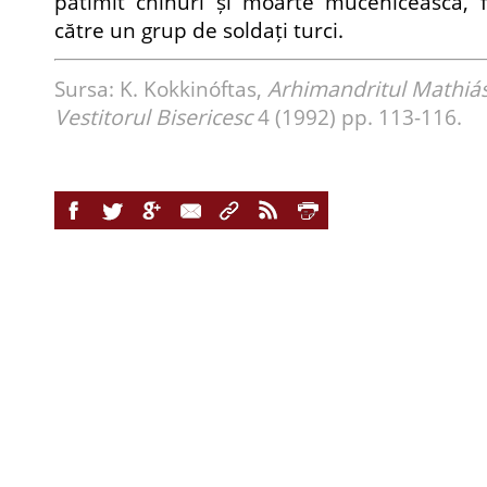
pătimit chinuri și moarte mucenicească, f
către un grup de soldați turci.
Sursa: K. Kokkinóftas,
Arhimandritul Mathiás
Vestitorul Bisericesc
4 (1992) pp. 113-116.