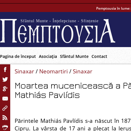
Pemptousia în lume
Sfântul Munte - Înțelepciune - Sfințenie
Pagina de început
Asociaţia
Sfântul Munte
Contact
Sinaxar
/
Neomartiri
/
Sinaxar
Moartea mucenicească a Păr
Mathiás Pavlídis
Părintele Mathiás Pavlídis s-a născut în 18
Cipru. La vârsta de 17 ani a plecat la Ieru