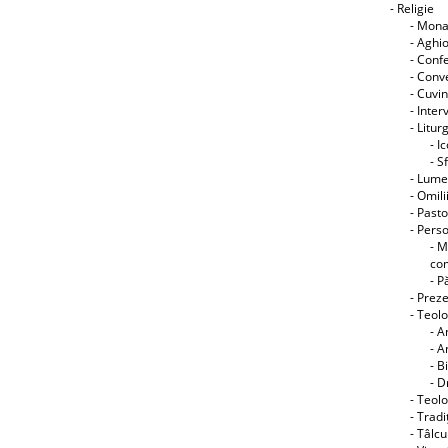
- Religie
- Mon
- Aghi
- Conf
- Conve
- Cuvin
- Interv
- Litur
- I
- S
- Lume
- Omili
- Pasto
- Perso
- M
co
- P
- Preze
- Teol
- A
- A
- B
- D
- Teolo
- Tradi
- Tâlcu