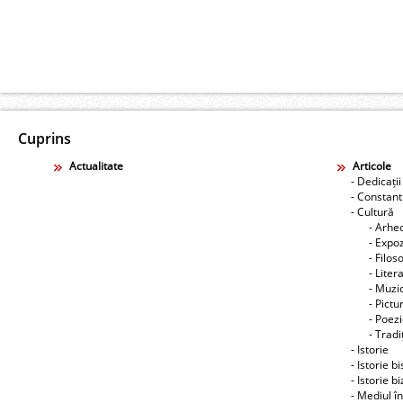
Cuprins
Actualitate
Articole
- Dedicații
- Constant
- Cultură
- Arhe
- Expoz
- Filos
- Liter
- Muzic
- Pictu
- Poez
- Tradiţ
- Istorie
- Istorie b
- Istorie b
- Mediul î