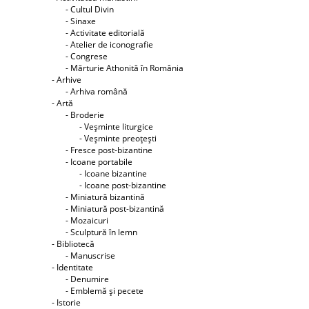
- Cultul Divin
- Sinaxe
- Activitate editorială
- Atelier de iconografie
- Congrese
- Mărturie Athonită în România
- Arhive
- Arhiva română
- Artă
- Broderie
- Veşminte liturgice
- Veşminte preoţeşti
- Fresce post-bizantine
- Icoane portabile
- Icoane bizantine
- Icoane post-bizantine
- Miniatură bizantină
- Miniatură post-bizantină
- Mozaicuri
- Sculptură în lemn
- Bibliotecă
- Manuscrise
- Identitate
- Denumire
- Emblemă şi pecete
- Istorie