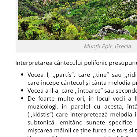
Munții Epir, Grecia
Interpretarea cântecului polifonic presupun
Vocea I, ,,partís”, care ,,ține” sau ,,r
care începe cântecul și cântă melodia pr
Vocea a II-a, care ,,întoarce” sau second
De foarte multe ori, în locul vocii a 
muzicologi, în paralel cu acesta, înt
(,,klóstis”) care interpretează melodia 
subtonică, emițând sunete specifice,
mișcarea mâinii ce ține furca de tors și t