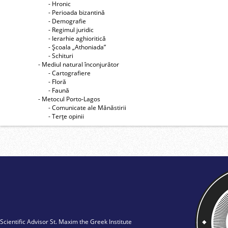
- Hronic
- Perioada bizantină
- Demografie
- Regimul juridic
- Ierarhie aghioritică
- Şcoala „Athoniada”
- Schituri
- Mediul natural înconjurător
- Cartografiere
- Floră
- Faună
- Metocul Porto-Lagos
- Comunicate ale Mănăstirii
- Terţe opinii
Scientific Advisor St. Maxim the Greek Institute