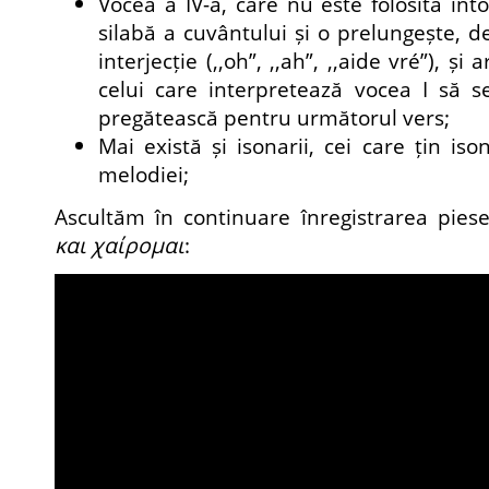
Vocea a IV-a, care nu este folosită în
silabă a cuvântului și o prelungește, d
interjecție (,,oh”, ,,ah”, ,,aide vré”), și
celui care interpretează vocea I să s
pregătească pentru următorul vers;
Mai există și isonarii, cei care țin iso
melodiei;
Ascultăm în continuare înregistrarea pies
και χαίρομαι
: