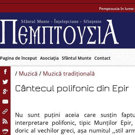
Pemptousia în lume
Sfântul Munte - Înțelepciune - Sfințenie
Pagina de început
Asociaţia
Sfântul Munte
Contact
/
Muzică
/
Muzică tradițională
Cântecul polifonic din Epir
Nu sunt puțini aceia care susțin fap
interpretare polifonic, tipic Munților Epir, 
doric al vechilor greci, așa numitul ,,stil a