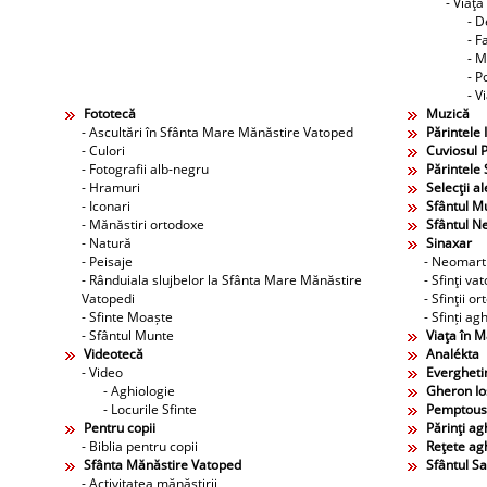
- Viaţa
- D
- F
- M
- P
- V
Fototecă
Muzică
- Ascultări în Sfânta Mare Mănăstire Vatoped
Părintele 
- Culori
Cuviosul P
- Fotografii alb-negru
Părintele 
- Hramuri
Selecţii al
- Iconari
Sfântul M
- Mănăstiri ortodoxe
Sfântul N
- Natură
Sinaxar
- Peisaje
- Neomarti
- Rânduiala slujbelor la Sfânta Mare Mănăstire
- Sfinţi va
Vatopedi
- Sfinţii o
- Sfinte Moaște
- Sfinți agh
- Sfântul Munte
Viaţa în 
Videotecă
Analékta
- Video
Evergheti
- Aghiologie
Gheron Ios
- Locurile Sfinte
Pemptous
Pentru copii
Părinţi agh
- Biblia pentru copii
Reţete agh
Sfânta Mănăstire Vatoped
Sfântul S
- Activitatea mănăstirii