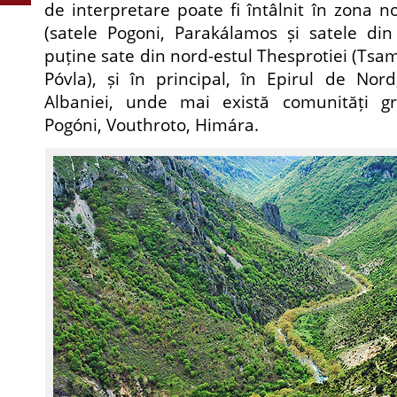
de interpretare poate fi întâlnit în zona n
(satele Pogoni, Parakálamos și satele din
puține sate din nord-estul Thesprotiei (Tsam
Póvla), și în principal, în Epirul de Nor
Albaniei, unde mai există comunități gr
Pogóni, Vouthroto, Himára.