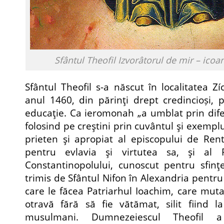
Sfântul Theofil Izvorâtorul de mir – icoa
Sfântul Theofil s-a născut în localitatea Z
anul 1460, din părinţi drept credincioși,
educaţie. Ca ieromonah „a umblat prin difer
folosind pe creştini prin cuvântul şi exemplul
prieten şi apropiat al episcopului de Rent
pentru evlavia şi virtutea sa, şi al P
Constantinopolului, cunoscut pentru sfinţen
trimis de Sfântul Nifon în Alexandria pentr
care le făcea Patriarhul Ioachim, care mu
otravă fără să fie vătămat, silit fiind l
musulmani. Dumnezeiescul Theofil a