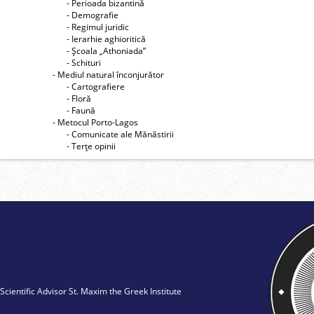
- Perioada bizantină
- Demografie
- Regimul juridic
- Ierarhie aghioritică
- Şcoala „Athoniada”
- Schituri
- Mediul natural înconjurător
- Cartografiere
- Floră
- Faună
- Metocul Porto-Lagos
- Comunicate ale Mănăstirii
- Terţe opinii
Scientific Advisor St. Maxim the Greek Institute