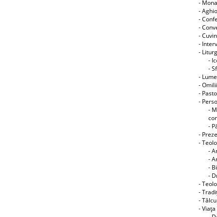
- Mon
- Aghi
- Conf
- Conve
- Cuvin
- Interv
- Litur
- I
- S
- Lume
- Omili
- Pasto
- Perso
- M
co
- P
- Preze
- Teol
- A
- A
- B
- D
- Teolo
- Tradi
- Tâlcu
- Viaţa
- D