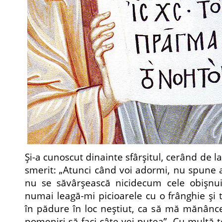
Şi-a cunoscut dinainte sfârşitul, cerând de la
smerit: „Atunci când voi adormi, nu spune 
nu se săvârşească nicidecum cele obişnui
numai leagă-mi picioarele cu o frânghie şi
în pădure în loc neştiut, ca să mă mănânce fi
pomeniri să faci câte vei putea”. Cu multă 