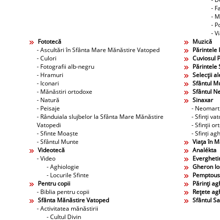
- F
- M
- P
- V
Fototecă
Muzică
- Ascultări în Sfânta Mare Mănăstire Vatoped
Părintele 
- Culori
Cuviosul P
- Fotografii alb-negru
Părintele 
- Hramuri
Selecţii al
- Iconari
Sfântul M
- Mănăstiri ortodoxe
Sfântul N
- Natură
Sinaxar
- Peisaje
- Neomarti
- Rânduiala slujbelor la Sfânta Mare Mănăstire
- Sfinţi va
Vatopedi
- Sfinţii o
- Sfinte Moaște
- Sfinți agh
- Sfântul Munte
Viaţa în 
Videotecă
Analékta
- Video
Evergheti
- Aghiologie
Gheron Ios
- Locurile Sfinte
Pemptous
Pentru copii
Părinţi agh
- Biblia pentru copii
Reţete agh
Sfânta Mănăstire Vatoped
Sfântul S
- Activitatea mănăstirii
- Cultul Divin