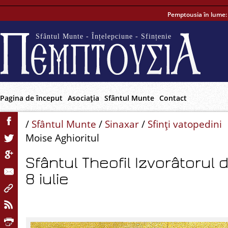
Pemptousia în lume
Sfântul Munte - Înțelepciune - Sfințenie
Pagina de început
Asociaţia
Sfântul Munte
Contact
/
Sfântul Munte
/
Sinaxar
/
Sfinţi vatopedini
Moise Aghioritul
Sfântul Theofil Izvorâtorul d
8 iulie