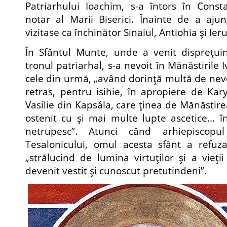
Patriarhului Ioachim, s-a întors în Const
notar al Marii Biserici. Înainte de a aju
vizitase ca închinător Sinaiul, Antiohia şi Ier
În Sfântul Munte, unde a venit dispreţui
tronul patriarhal, s-a nevoit în Mănăstirile Iv
cele din urmă, „având dorinţă multă de nevo
retras, pentru isihie, în apropiere de Kary
Vasilie din Kapsála, care ţinea de Mănăstirea
ostenit cu şi mai multe lupte ascetice… î
netrupesc”. Atunci când arhiepiscopu
Tesalonicului, omul acesta sfânt a refuzat
„strălucind de lumina virtuţilor şi a vieţi
devenit vestit şi cunoscut pretutindeni”.