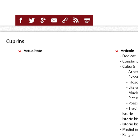
Cuprins
Actualitate
Articole
- Dedicații
- Constant
- Cultură
- Arhe
- Expoz
- Filos
- Liter
- Muzic
- Pictu
- Poez
- Tradiţ
- Istorie
- Istorie b
- Istorie b
- Mediul î
- Religie