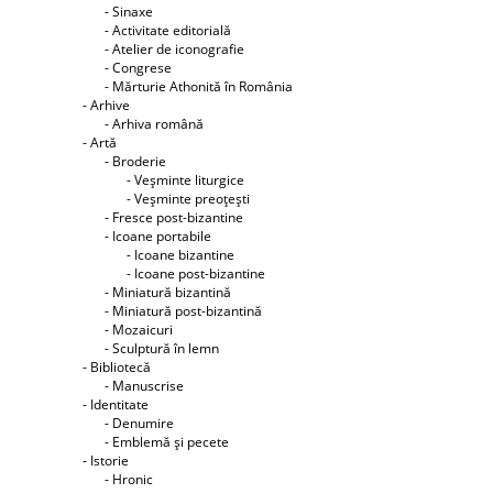
- Sinaxe
- Activitate editorială
- Atelier de iconografie
- Congrese
- Mărturie Athonită în România
- Arhive
- Arhiva română
- Artă
- Broderie
- Veşminte liturgice
- Veşminte preoţeşti
- Fresce post-bizantine
- Icoane portabile
- Icoane bizantine
- Icoane post-bizantine
- Miniatură bizantină
- Miniatură post-bizantină
- Mozaicuri
- Sculptură în lemn
- Bibliotecă
- Manuscrise
- Identitate
- Denumire
- Emblemă şi pecete
- Istorie
- Hronic