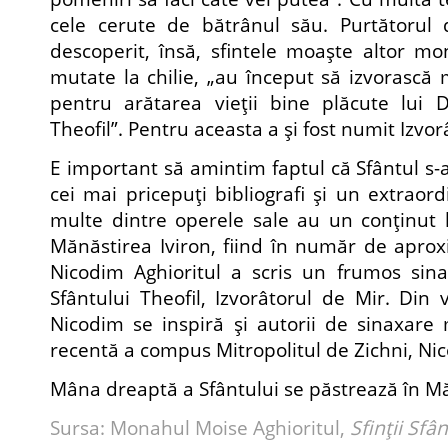
cele cerute de bătrânul său. Purtătorul
descoperit, însă, sfintele moaşte altor mo
mutate la chilie, „au început să izvorască 
pentru arătarea vieţii bine plăcute lui
Theofil”. Pentru aceasta a şi fost numit Izvor
E important să amintim faptul că Sfântul s-a
cei mai pricepuţi bibliografi şi un extraord
multe dintre operele sale au un conţinut li
Mănăstirea Iviron, fiind în număr de aproxi
Nicodim Aghioritul a scris un frumos sina
Sfântului Theofil, Izvorâtorul de Mir. Din 
Nicodim se inspiră şi autorii de sinaxare
recentă a compus Mitropolitul de Zichni, Nic
Mâna dreaptă a Sfântului se păstrează în M
Sursa: Monahul Moise Aghioritul,
Sfinţii Sfâ