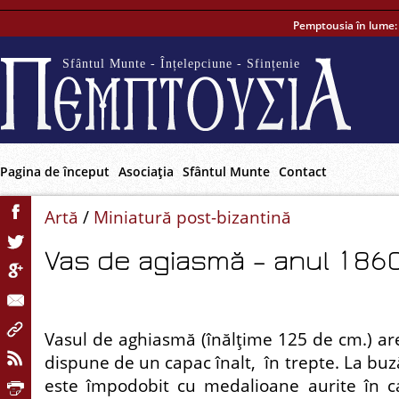
Pemptousia în lume
Sfântul Munte - Înțelepciune - Sfințenie
Pagina de început
Asociaţia
Sfântul Munte
Contact
Artă
/
Miniatură post-bizantină
Vas de agiasmă – anul 186
Vasul de aghiasmă (înălţime 125 de cm.) are
dispune de un capac înalt, în trepte. La buză
este împodobit cu medalioane aurite în c