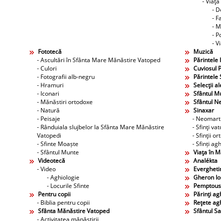
- Viaţa
- D
- F
- M
- P
- V
Fototecă
Muzică
- Ascultări în Sfânta Mare Mănăstire Vatoped
Părintele 
- Culori
Cuviosul P
- Fotografii alb-negru
Părintele 
- Hramuri
Selecţii al
- Iconari
Sfântul M
- Mănăstiri ortodoxe
Sfântul N
- Natură
Sinaxar
- Peisaje
- Neomarti
- Rânduiala slujbelor la Sfânta Mare Mănăstire
- Sfinţi va
Vatopedi
- Sfinţii o
- Sfinte Moaște
- Sfinți agh
- Sfântul Munte
Viaţa în 
Videotecă
Analékta
- Video
Evergheti
- Aghiologie
Gheron Ios
- Locurile Sfinte
Pemptous
Pentru copii
Părinţi agh
- Biblia pentru copii
Reţete agh
Sfânta Mănăstire Vatoped
Sfântul S
- Activitatea mănăstirii