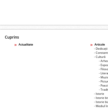
Cuprins
Actualitate
Articole
- Dedicații
- Constant
- Cultură
- Arhe
- Expoz
- Filos
- Liter
- Muzic
- Pictu
- Poez
- Tradiţ
- Istorie
- Istorie b
- Istorie b
- Mediul î