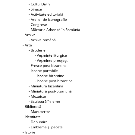
- Cultul Divin
- Sinaxe
- Activitate editorială
- Atelier de iconografie
- Congrese
- Mărturie Athonită în România
- Arhive
- Arhiva română
- Artă
- Broderie
- Veşminte liturgice
- Veşminte preoţeşti
- Fresce post-bizantine
- Icoane portabile
- Icoane bizantine
- Icoane post-bizantine
- Miniatură bizantină
- Miniatură post-bizantină
- Mozaicuri
- Sculptură în lemn
- Bibliotecă
- Manuscrise
- Identitate
- Denumire
- Emblemă şi pecete
- Istorie