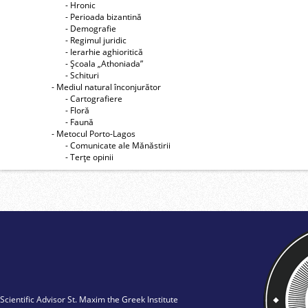
- Hronic
- Perioada bizantină
- Demografie
- Regimul juridic
- Ierarhie aghioritică
- Şcoala „Athoniada”
- Schituri
- Mediul natural înconjurător
- Cartografiere
- Floră
- Faună
- Metocul Porto-Lagos
- Comunicate ale Mănăstirii
- Terţe opinii
Scientific Advisor St. Maxim the Greek Institute