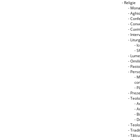
- Religie
- Mon
- Aghi
- Conf
- Conve
- Cuvin
- Interv
- Litur
- I
- S
- Lume
- Omili
- Pasto
- Perso
- M
co
- P
- Preze
- Teol
- A
- A
- B
- D
- Teolo
- Tradi
- Tâlcu