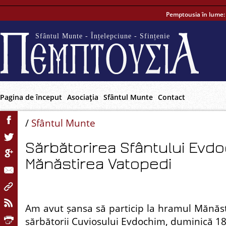
Pemptousia în lume
Sfântul Munte - Înțelepciune - Sfințenie
Pagina de început
Asociaţia
Sfântul Munte
Contact
/
Sfântul Munte
Sărbătorirea Sfântului Evdo
Mănăstirea Vatopedi
Am avut șansa să particip la hramul Mănăsti
sărbătorii Cuviosului Evdochim, duminică 1