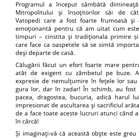
Programul a început sâmbătă dimineaţă 
Mitropolitului şi însoţitorilor săi de că
Vatopedi care a fost foarte frumoasă şi
emoţionantă pentru că am uitat cum este
timpuri – cinstita şi tradiţionala primire și
care face ca oaspetele să se simtă importan
deşi departe de casă.
Călugării făcut un efort foarte mare pentr
atât de exigent cu zâmbetul pe buze. 
expresie de nemulţumire în feţele lor sau
gura lor, dar în zadar! În schimb, au fost 
pacea, dragostea, bucuria, adică harul 
impresionat de ascultarea şi sacrificiul arăta
de a face toate aceste lucruri atunci când 
în cârcă!
Şi imaginaţi-vă că această obşte este greu 