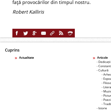
faţă provocărilor din timpul nostru.
Robert Kalliris
Cuprins
Actualitate
Articole
- Dedicații
- Constant
- Cultură
- Arhe
- Expoz
- Filos
- Liter
- Muzic
- Pictu
- Poez
- Tradiţ
- Istorie