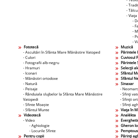
- Tradi
- Tâlcu
- Viaţa
- D
- F
- M
- P
- V
Fototecă
Muzică
- Ascultări în Sfânta Mare Mănăstire Vatoped
Părintele 
- Culori
Cuviosul P
- Fotografii alb-negru
Părintele 
- Hramuri
Selecţii al
- Iconari
Sfântul M
- Mănăstiri ortodoxe
Sfântul N
- Natură
Sinaxar
- Peisaje
- Neomarti
- Rânduiala slujbelor la Sfânta Mare Mănăstire
- Sfinţi va
Vatopedi
- Sfinţii o
- Sfinte Moaște
- Sfinți agh
- Sfântul Munte
Viaţa în 
Videotecă
Analékta
- Video
Evergheti
- Aghiologie
Gheron Ios
- Locurile Sfinte
Pemptous
Pentru copii
Părinţi agh