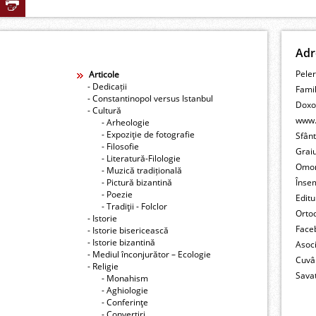
Adr
Peler
Articole
- Dedicații
Fami
- Constantinopol versus Istanbul
Doxo
- Cultură
www.
- Arheologie
- Expoziţie de fotografie
Sfân
- Filosofie
Grai
- Literatură-Filologie
Omo
- Muzică tradițională
- Pictură bizantină
Înse
- Poezie
Editu
- Tradiţii - Folclor
Orto
- Istorie
Face
- Istorie bisericească
- Istorie bizantină
Asoc
- Mediul înconjurător – Ecologie
Cuvâ
- Religie
Savat
- Monahism
- Aghiologie
- Conferinţe
- Convertiri