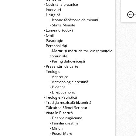
- Cuvinte la praznice
- Interviuri
- Liturgică
- Icoane făcătoare de minuni
- Sfinte Moaşte
- Lumea ortodoxă
- Omilii
- Pastorație
- Personalităţi
- Martiri şi mărturisitori din temniţele
comuniste
- Părinţi duhovniceşti
- Prezentări de carte
- Teologie
- Antiretice
- Antropologie creştină
- Bioetică
- Drept canonic
- Teologie Patristică
- Tradiția muzicală bizantină
- Tâlcuirea Sfintei Scripturi
- Viaţa în Biserică
- Despre rugăciune
- Familia creștină
- Minuni
- Postul Mare