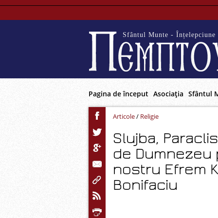
Sfântul Munte - Înțelepciune 
Pagina de început
Asociaţia
Sfântul 
Articole
/
Religie
Slujba, Paraclis
de Dumnezeu pu
nostru Efrem K
Bonifaciu