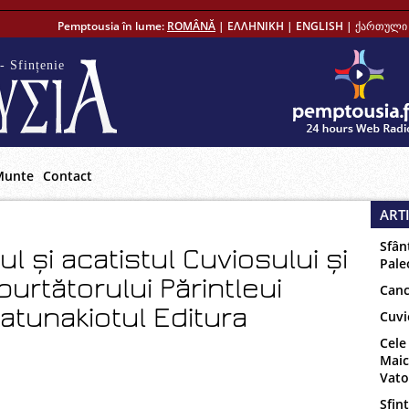
Pemptousia în lume:
ROMÂNĂ
|
ΕΛΛΗΝΙΚΗ
|
ENGLISH
|
ქართული 
- Sfințenie
Munte
Contact
ART
Sfân
ul și acatistul Cuviosului și
Pale
rtătorului Părintleui
Canc
atunakiotul Editura
Cuvi
Cele
Maic
Vat
Sfinț