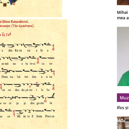
Mihai
mea a
Muz
Ifos ș