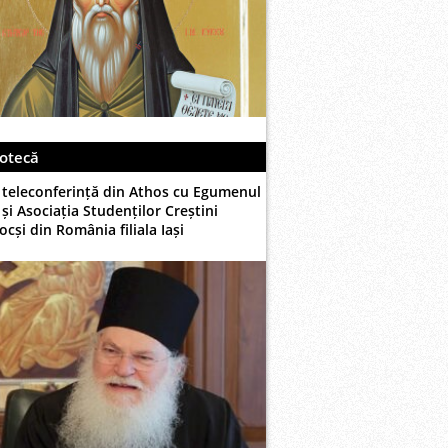
otecă
 teleconferință din Athos cu Egumenul
și Asociația Studenților Creștini
cși din România filiala Iași