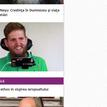
 Neşu: Credinţa în Dumnezeu şi viaţa
stăzi
ică
i ethos în slujirea ieropsaltului