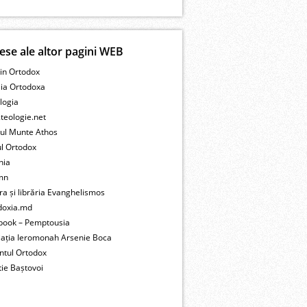
ese ale altor pagini WEB
in Ortodox
lia Ortodoxa
logia
teologie.net
tul Munte Athos
ul Ortodox
nia
mn
ra și librăria Evanghelismos
doxia.md
book – Pemptousia
iația Ieromonah Arsenie Boca
ntul Ortodox
ie Baștovoi