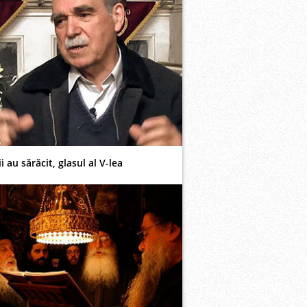
i au sărăcit, glasul al V-lea