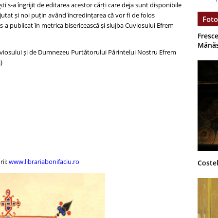
 s-a îngrijit de editarea acestor cărți care deja sunt disponibile
 ajutat și noi puțin având încredințarea că vor fi de folos
Foto
s-a publicat în metrica bisericească și slujba Cuviosului Efrem
Fresce
Mănăs
l Cuviosului și de Dumnezeu Purtătorului Părintelui Nostru Efrem
)
rii:
www.librariabonifaciu.ro
Costel