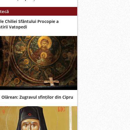
tecă
le Chiliei Sfântului Procopie a
tirii Vatopedi
 Olărean: Zugravul sfinților din Cipru