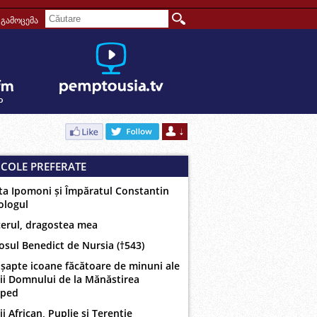
გამოცემა
ICOLE PREFERATE
ta Ipomoni și Împăratul Constantin
ologul
erul, dragostea mea
osul Benedict de Nursia (†543)
 șapte icoane făcătoare de minuni ale
ii Domnului de la Mănăstirea
oped
ii African, Puplie și Terentie