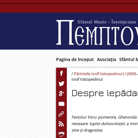
Sfântul Munte - Înțelepciune 
Pagina de început
Asociaţia
Sfântul 
/
Părintele Iosíf Vatopedinul (+2009)
Iosif Vatopedinul
Despre lepădar
Fericitul întru pomenire, Gheronda
necesare luptei duhovnicești a mona
sine și dragostea.