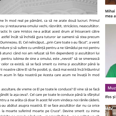
Mihai
mea a
ine în mod real pe pământ, ca să ne arate două lucruri. Primul
u și restaurarea omului vechi, răzvrătit, stricăcios, neascultător.
actic în care Hristos ne-a arătat acest drum al întoarcerii către
astfel încât să închidă gura tuturor iar oamenii să stea precum
ui Dumnezeu. El, Cel neîncăput, ,,prin Care toate s-au făcut”, a venit
ndure și să sufere cu umilință pentru a ne tămădui pe noi pentru
ă atunci când noi am refuzat să fim dependenți și ascultători lui
pentru iubirea de sine a omului, este ,,nevoit” să se smerească
elor ce există, să se facă smerit cu inima și ascultător până la
i noastre către El să fie posibil, și, dacă mai există încă înlăuntrul
m acum în fața noastră pe Acesta care acum ne învață în mod
Muz
ă ascultare, de vreme ce El pe toate le conduce? El vine să se facă
ândit la așa ceva?. Cel care pe toate le conduce până la sfârșitul
Ifos ș
ntru a ne arăta că doar în acest fel vom vindeca noi rănile căderii,
e s-au abătut asupra noastră. El se face ascultător dar nu ca orice
ână la moarte suferind moarte pe Cruce”. Devine smerit cu inima