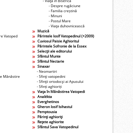
- Viaţa în Biserică
- Despre rugăciune
- Familia creștină
- Minuni
- Postul Mare
- Viaţa duhovnicească
Muzică
ire Vatoped
Părintele Iosíf Vatopedinul (+2009)
Cuviosul Paisie Aghioritul
Părintele Sofronie de la Essex
Selecţii ale editorului
Sfântul Munte
Sfântul Nectarie
Sinaxar
- Neomartiri
re Mănăstire
- Sfinţi vatopedini
- Sfinţii ortodocşi ai Apusului
- Sfinți aghioriți
Viaţa în Mănăstirea Vatopedi
Analékta
Everghetinos
Gheron Iosif Isihastul
Pemptousia
Părinţi aghioriţi
Reţete aghiorite
Sfântul Sava Vatopedinul