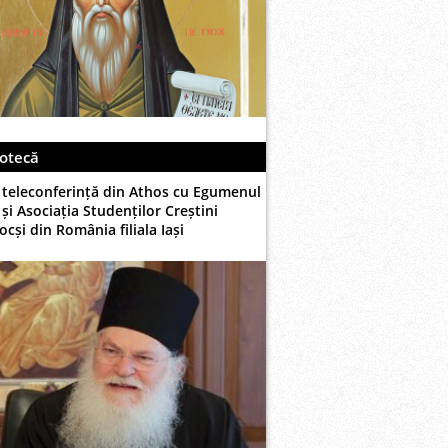
otecă
 teleconferință din Athos cu Egumenul
și Asociația Studenților Creștini
cși din România filiala Iași