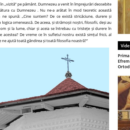
 în ,,vizită” pe pământ. Dumnezeu a venit în împrejurări deosebite
gătura cu Dumnezeu . Nu ne-a arătat în mod teoretic această
ă ne spună: ,,Cine suntem? De ce există stricăciune, durere și
n logica omenească. De aceea, și strămoșii noștri, filosofii, deși au
 om și la lume, chiar și aceia se întrebau cu tristețe și durere în
e acestea? De vreme ce în sufletul nostru există simțul fricii, al
 ce ne ajută toată gândirea și toată filosofia noastră?”
Vide
Prima
Efrem 
Ortodo