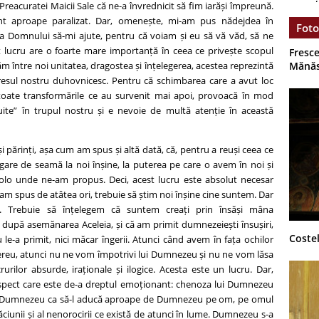
Preacuratei Maicii Sale că ne-a învrednicit să fim iarăși împreună.
unt aproape paralizat. Dar, omenește, mi-am pus nădejdea în
Foto
 Domnului să-mi ajute, pentru că voiam și eu să vă văd, să ne
t lucru are o foarte mare importanță în ceea ce privește scopul
Fresce
m între noi unitatea, dragostea și înțelegerea, acestea reprezintă
Mănăs
esul nostru duhovnicesc. Pentru că schimbarea care a avut loc
toate transformările ce au survenit mai apoi, provoacă în mod
rcuite” în trupul nostru și e nevoie de multă atenție în această
și părinți, așa cum am spus și altă dată, că, pentru a reuși ceea ce
are de seamă la noi înșine, la puterea pe care o avem în noi și
olo unde ne-am propus. Deci, acest lucru este absolut necesar
am spus de atâtea ori, trebuie să știm noi înșine cine suntem. Dar
. Trebuie să înțelegem că suntem creați prin însăși mâna
 după asemănarea Aceleia, și că am primit dumnezeiești însușiri,
Costel
 le-a primit, nici măcar îngerii. Atunci când avem în fața ochilor
ereu, atunci nu ne vom împotrivi lui Dumnezeu și nu ne vom lăsa
rurilor absurde, iraționale și ilogice. Acesta este un lucru. Dar,
 aspect care este de-a dreptul emoționant: chenoza lui Dumnezeu
lui Dumnezeu ca să-l aducă aproape de Dumnezeu pe om, pe omul
căciunii și al nenorocirii ce există de atunci în lume. Dumnezeu s-a