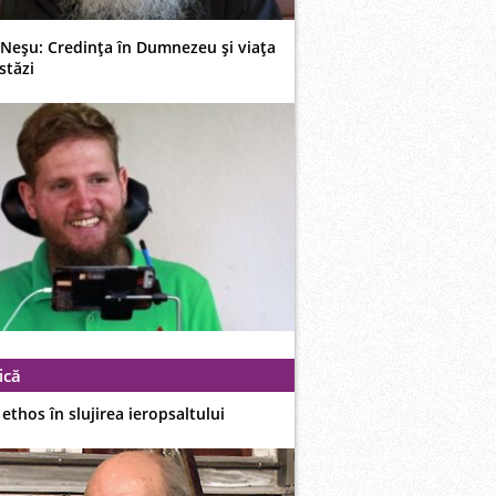
 Neşu: Credinţa în Dumnezeu şi viaţa
stăzi
ică
i ethos în slujirea ieropsaltului