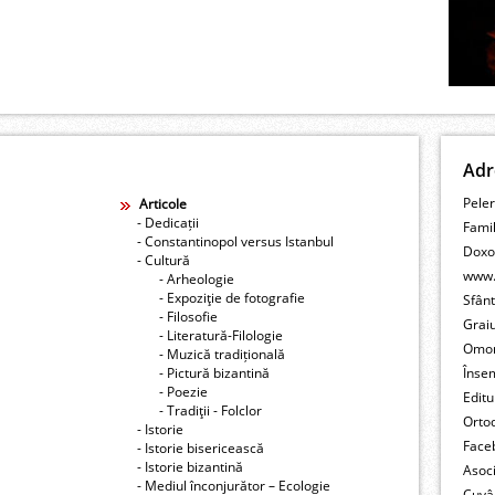
Adr
Peler
Articole
- Dedicații
Fami
- Constantinopol versus Istanbul
Doxo
- Cultură
www.
- Arheologie
- Expoziţie de fotografie
Sfân
- Filosofie
Grai
- Literatură-Filologie
Omo
- Muzică tradițională
- Pictură bizantină
Înse
- Poezie
Editu
- Tradiţii - Folclor
Orto
- Istorie
Face
- Istorie bisericească
- Istorie bizantină
Asoc
- Mediul înconjurător – Ecologie
Cuvâ