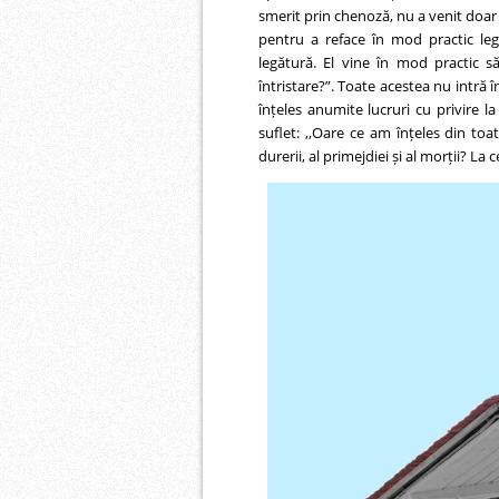
smerit prin chenoză, nu a venit doar
pentru a reface în mod practic le
legătură. El vine în mod practic s
întristare?”. Toate acestea nu intră î
înțeles anumite lucruri cu privire la
suflet: ,,Oare ce am înțeles din toat
durerii, al primejdiei și al morții? La