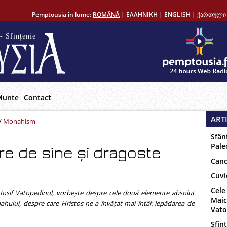
Pemptousia în lume:
ROMÂNĂ
|
ΕΛΛΗΝΙΚΗ
|
ENGLISH
|
ქართული 
- Sfințenie
Munte
Contact
ART
/
Monahism
Sfân
Pale
e de sine și dragoste
Canc
Cuvi
Cele
 Iosif Vatopedinul, vorbește despre cele două elemente absolut
Maic
hului, despre care Hristos ne-a învățat mai întâi: lepădarea de
Vat
Sfinț