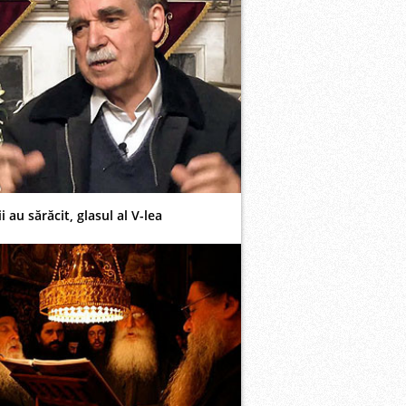
i au sărăcit, glasul al V-lea