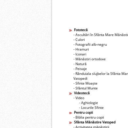
Fototecă
- Ascultări în Sfânta Mare Mănăst
- Culori
- Fotografii alb-negru
- Hramuri
- Iconari
- Mănăstiri ortodoxe
- Natură
- Peisaje
- Rânduiala slujbelor la Sfânta Ma
Vatopedi
- Sfinte Moaște
- Sfântul Munte
Videotecă
- Video
- Aghiologie
- Locurile Sfinte
Pentru copii
- Biblia pentru copii
Sfânta Mănăstire Vatoped
- Activitatea mănăstirii