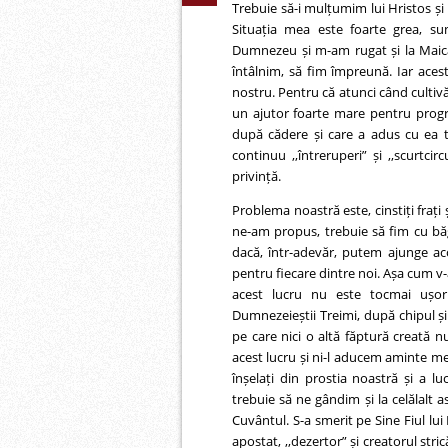
Trebuie să-i mulțumim lui Hristos și 
Situația mea este foarte grea, s
Dumnezeu și m-am rugat și la Maica
întâlnim, să fim împreună. Iar aces
nostru. Pentru că atunci când cultivă
un ajutor foarte mare pentru progr
după cădere și care a adus cu ea 
continuu ,,întreruperi” și ,,scurtci
privință.
Problema noastră este, cinstiți frați 
ne-am propus, trebuie să fim cu băg
dacă, într-adevăr, putem ajunge ac
pentru fiecare dintre noi. Așa cum v-
acest lucru nu este tocmai ușor
Dumnezeieștii Treimi, după chipul și
pe care nici o altă făptură creată nu
acest lucru și ni-l aducem aminte m
înșelați din prostia noastră și a luc
trebuie să ne gândim și la celălalt
Cuvântul. S-a smerit pe Sine Fiul 
apostat, ,,dezertor” și creatorul stri