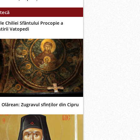
tecă
le Chiliei Sfântului Procopie a
tirii Vatopedi
 Olărean: Zugravul sfinților din Cipru