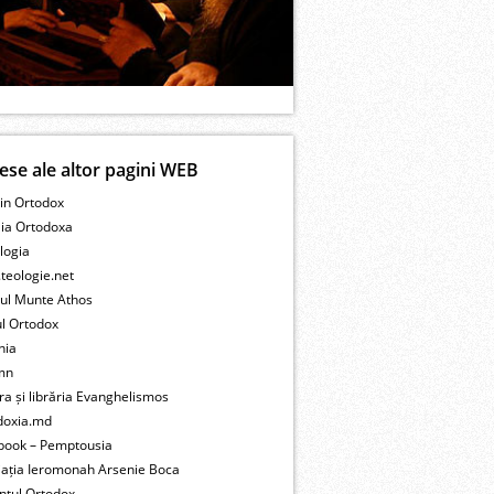
ese ale altor pagini WEB
in Ortodox
lia Ortodoxa
logia
teologie.net
tul Munte Athos
ul Ortodox
nia
mn
ra și librăria Evanghelismos
doxia.md
book – Pemptousia
iația Ieromonah Arsenie Boca
ntul Ortodox