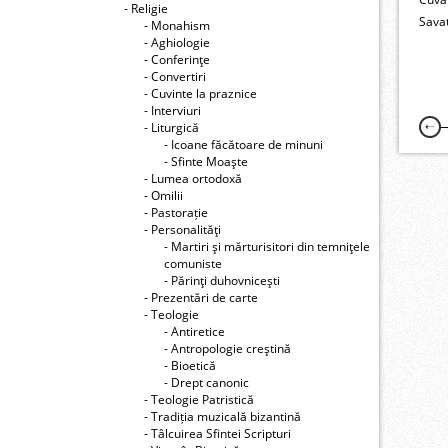
- Religie
Savat
- Monahism
- Aghiologie
- Conferinţe
- Convertiri
- Cuvinte la praznice
- Interviuri
- Liturgică
- Icoane făcătoare de minuni
- Sfinte Moaşte
- Lumea ortodoxă
- Omilii
- Pastorație
- Personalităţi
- Martiri şi mărturisitori din temniţele
comuniste
- Părinţi duhovniceşti
- Prezentări de carte
- Teologie
- Antiretice
- Antropologie creştină
- Bioetică
- Drept canonic
- Teologie Patristică
- Tradiția muzicală bizantină
- Tâlcuirea Sfintei Scripturi