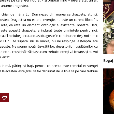
i celelalte pe care le-a îndurat – și omorât fiind – ne-a arătat un alt
 și anume dragostea.
i chiar de mâna Lui Dumnezeu din marea sa dragoste, atunci,
ostea. Dragostea nu este o invenție, nu este un curent filosofic,
rtă, ea este un element ontologic al existenței noastre. Deci,
este această dragoste, a îndurat toate umilințele pentru noi,
a. El ne iubește cu aceeași dragoste în continuare, deși noi nimic
Iar El nu se supără, nu se mânie, nu ne respinge. Așteaptă, are
agoste. Ne spune nouă răzvrătiților, dezertorilor, trădătorilor cu
 ce nu reușiți să trăiți așa cum trebuie, cereți-vă iertare, și eu voi
 ierta”.
Bogați
 inimă, părinți și frați, pentru că acesta este temeiul existenței
a acestea, este greu să fie deturnat de la linia sa pe care trebuie