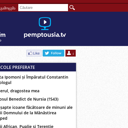
გამოცემა
ICOLE PREFERATE
ta Ipomoni și Împăratul Constantin
ologul
erul, dragostea mea
osul Benedict de Nursia (†543)
 șapte icoane făcătoare de minuni ale
ii Domnului de la Mănăstirea
oped
ii African, Puplie și Terentie