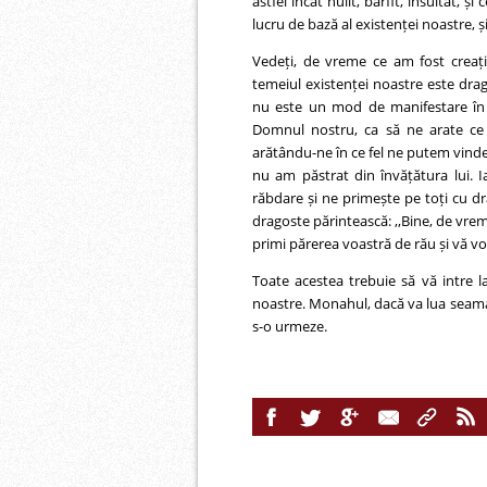
astfel încât hulit, bârfit, insultat, ș
lucru de bază al existenței noastre,
Vedeți, de vreme ce am fost creaț
temeiul existenței noastre este drag
nu este un mod de manifestare în a
Domnul nostru, ca să ne arate ce 
arătându-ne în ce fel ne putem vindec
nu am păstrat din învățătura lui. 
răbdare și ne primește pe toți cu dr
dragoste părintească: ,,Bine, de vreme
primi părerea voastră de rău și vă voi
Toate acestea trebuie să vă intre la
noastre. Monahul, dacă va lua seama l
s-o urmeze.