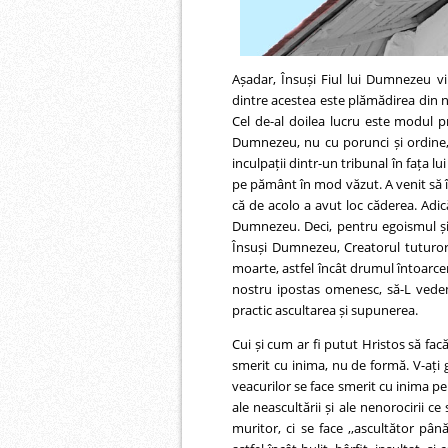
Așadar, Însuși Fiul lui Dumnezeu v
dintre acestea este plămădirea din no
Cel de-al doilea lucru este modul pr
Dumnezeu, nu cu porunci și ordine, 
inculpații dintr-un tribunal în fața l
pe pământ în mod văzut. A venit să î
că de acolo a avut loc căderea. Adic
Dumnezeu. Deci, pentru egoismul și 
Însuși Dumnezeu, Creatorul tuturor c
moarte, astfel încât drumul întoarceri
nostru ipostas omenesc, să-L vede
practic ascultarea și supunerea.
Cui și cum ar fi putut Hristos să fac
smerit cu inima, nu de formă. V-ați g
veacurilor se face smerit cu inima pe
ale neascultării și ale nenorocirii c
muritor, ci se face ,,ascultător p