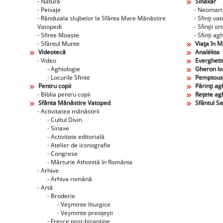
- Natură
Sinaxar
- Peisaje
- Neomarti
- Rânduiala slujbelor la Sfânta Mare Mănăstire
- Sfinţi va
Vatopedi
- Sfinţii o
- Sfinte Moaște
- Sfinți agh
- Sfântul Munte
Viaţa în 
Videotecă
Analékta
- Video
Evergheti
- Aghiologie
Gheron Ios
- Locurile Sfinte
Pemptous
Pentru copii
Părinţi agh
- Biblia pentru copii
Reţete agh
Sfânta Mănăstire Vatoped
Sfântul S
- Activitatea mănăstirii
- Cultul Divin
- Sinaxe
- Activitate editorială
- Atelier de iconografie
- Congrese
- Mărturie Athonită în România
- Arhive
- Arhiva română
- Artă
- Broderie
- Veşminte liturgice
- Veşminte preoţeşti
- Fresce post-bizantine