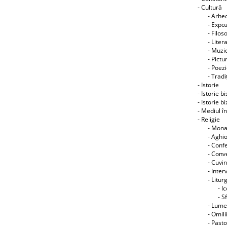
- Cultură
- Arhe
- Expoz
- Filos
- Liter
- Muzic
- Pictu
- Poez
- Tradiţ
- Istorie
- Istorie b
- Istorie b
- Mediul î
- Religie
- Mon
- Aghi
- Conf
- Conve
- Cuvin
- Interv
- Litur
- I
- S
- Lume
- Omili
- Pasto