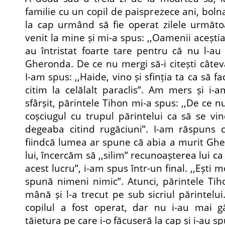
familie cu un copil de paisprezece ani, boln
la cap urmând să fie operat zilele următo
venit la mine și mi-a spus: ,,Oamenii acești
au întristat foarte tare pentru că nu l-au
Gheronda. De ce nu mergi să-i citești câteva
I-am spus: ,,Haide, vino și sfinția ta ca să fa
citim la celălalt paraclis”. Am mers și i-am 
sfârșit, părintele Tihon mi-a spus: ,,De ce n
coșciugul cu trupul părintelui ca să se v
degeaba citind rugăciuni”. I-am răspuns 
fiindcă lumea ar spune că abia a murit Gher
lui, încercăm să ,,silim” recunoașterea lui ca 
acest lucru”, i-am spus într-un final. ,,Ești m
spună nimeni nimic”. Atunci, părintele Tiho
mână și l-a trecut pe sub sicriul părintelui
copilul a fost operat, dar nu i-au mai gă
tăietura pe care i-o făcuseră la cap și i-au sp