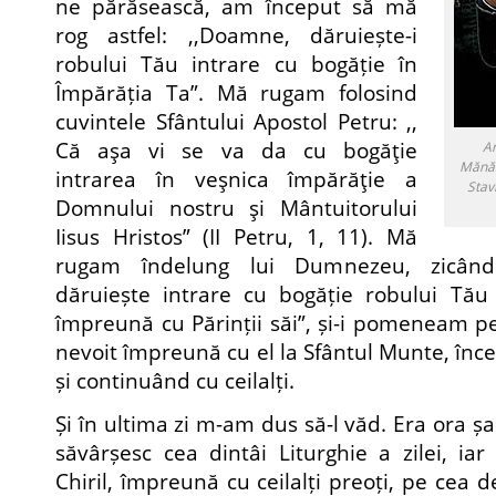
ne părăsească, am început să mă
rog astfel: ,,Doamne, dăruiește-i
robului Tău intrare cu bogăție în
Împărăția Ta”. Mă rugam folosind
cuvintele Sfântului Apostol Petru: ,,
Că aşa vi se va da cu bogăţie
Ar
Mănăst
intrarea în veşnica împărăţie a
Stav
Domnului nostru şi Mântuitorului
Iisus Hristos” (II Petru, 1, 11). Mă
rugam îndelung lui Dumnezeu, zicând
dăruiește intrare cu bogăție robului Tău 
împreună cu Părinții săi”, și-i pomeneam pe 
nevoit împreună cu el la Sfântul Munte, înc
și continuând cu ceilalți.
Și în ultima zi m-am dus să-l văd. Era ora 
săvârșesc cea dintâi Liturghie a zilei, ia
Chiril, împreună cu ceilalți preoți, pe cea 