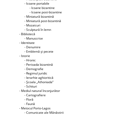
- Icoane portabile
- Icoane bizantine
- Icoane post-bizantine
- Miniatură bizantină
- Miniatură post-bizantină
- Mozaicuri
- Sculptură în lemn
- Bibliotecă
- Manuscrise
- Identitate
- Denumire
- Emblemă şi pecete
- Istorie
- Hronic
- Perioada bizantină
- Demografie
- Regimul juridic
- Ierarhie aghioritică
- Şcoala „Athoniada”
- Schituri
- Mediul natural înconjurător
- Cartografiere
- Floră
- Faună
- Metocul Porto-Lagos
- Comunicate ale Mănăstirii