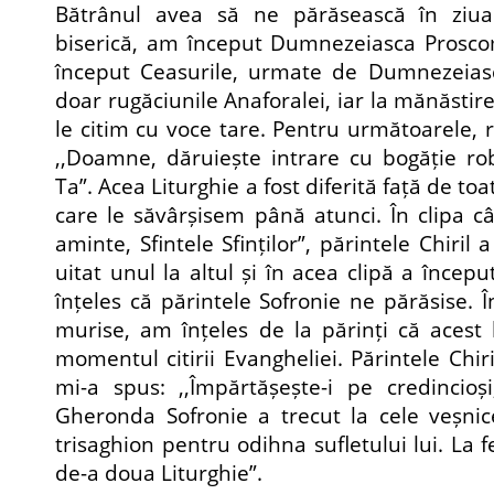
Bătrânul avea să ne părăsească în ziu
biserică, am început Dumnezeiasca Proscom
început Ceasurile, urmate de Dumnezeias
doar rugăciunile Anaforalei, iar la mănăsti
le citim cu voce tare. Pentru următoarele, 
,,Doamne, dăruiește intrare cu bogăție ro
Ta”. Acea Liturghie a fost diferită față de toa
care le săvârșisem până atunci. În clipa 
aminte, Sfintele Sfinților”, părintele Chiril 
uitat unul la altul și în acea clipă a încep
înțeles că părintele Sofronie ne părăsise
murise, am înțeles de la părinți că acest 
momentul citirii Evangheliei. Părintele Chir
mi-a spus: ,,Împărtășește-i pe credincioș
Gheronda Sofronie a trecut la cele veșnic
trisaghion pentru odihna sufletului lui. La fe
de-a doua Liturghie”.