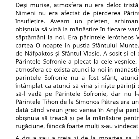
Deși murise, atmosfera nu era deloc tristă, 
Nimeni nu era afectat de pierderea Părint
însuflețire. Aveam un prieten, arhiman
obișnuia să vină la mănăstire în fiecare var
săptămâni la noi. Era părintele Ierótheos V
cartea O noapte în pustia Sfântului Munte
de Náfpaktos și Sfântul Vlasie. A sosit și el
Părintele Sofronie a plecat la cele veșnice
atmosfera ce exista atunci la noi în mănăstir
părintele Sofronie nu a fost sfânt, atunci 
întâmplat ca atunci să vină și niște părinți
să-l vadă pe Părintele Sofronie, dar nu l-
Părintele Tihon de la Símonos Pétras era unu
dată când vreun grec venea în Anglia pent
obișnuia să treacă și pe la mănăstire pentr
rugăciune, fiindcă foarte mulți s-au vindecat 
A doua sau a treia zi de la moartea sa, l