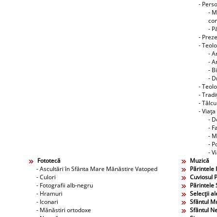
- Perso
- M
co
- P
- Preze
- Teol
- A
- A
- B
- D
- Teolo
- Tradi
- Tâlcu
- Viaţa
- D
- F
- M
- P
- V
Fototecă
Muzică
- Ascultări în Sfânta Mare Mănăstire Vatoped
Părintele 
- Culori
Cuviosul P
- Fotografii alb-negru
Părintele 
- Hramuri
Selecţii al
- Iconari
Sfântul M
- Mănăstiri ortodoxe
Sfântul N