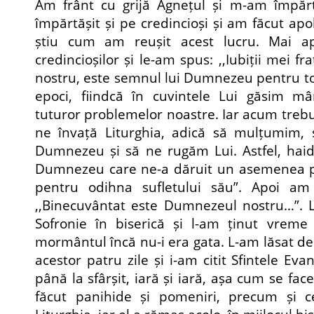
Am frânt cu grijă Agnețul și m-am împărtă
împărtășit și pe credincioși și am făcut apol
știu cum am reușit acest lucru. Mai ap
credincioșilor și le-am spus: ,,Iubiții mei f
nostru, este semnul lui Dumnezeu pentru toa
epoci, fiindcă în cuvintele Lui găsim mâ
tuturor problemelor noastre. Iar acum tre
ne învață Liturghia, adică să mulțumim,
Dumnezeu și să ne rugăm Lui. Astfel, haid
Dumnezeu care ne-a dăruit un asemenea p
pentru odihna sufletului său”. Apoi am 
,,Binecuvântat este Dumnezeul nostru…”. 
Sofronie în biserică și l-am ținut vreme
mormântul încă nu-i era gata. L-am lăsat de
acestor patru zile și i-am citit Sfintele Eva
până la sfârșit, iară și iară, așa cum se fac
făcut panihide și pomeniri, precum și cel