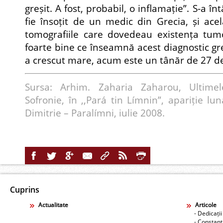
greșit. A fost, probabil, o inflamație”. S-a în
fie însoțit de un medic din Grecia, și acela
tomografiile care dovedeau existența tumori
foarte bine ce înseamnă acest diagnostic greș
a crescut mare, acum este un tânăr de 27 de
Sursa: Arhim. Zaharia Zaharou, Ultimele
Sofronie, în ,,Pará tin Límnin”, apariție lu
Dimitrie – Paralímni, iulie 2008.
Cuprins
Actualitate
Articole
- Dedicații
- Constant