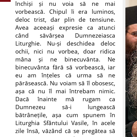
închiși și nu voia să ne mai
vorbească. Chipul îi era luminos,
deloc trist, dar plin de tensiune.
Avea aceeași expresie ca atunci
când săvârșea Dumnezeiasca
Liturghie. Nu-și deschidea deloc
ochii, nici nu vorbea, doar ridica
mâna și ne binecuvânta. Ne
binecuvânta fără să vorbească, iar
eu am înțeles că urma să ne
părăsească. Nu voiam să îl obosesc,
așa că nu îl mai întrebam nimic.
Dacă înainte mă rugam ca
Dumnezeu să-i lungească
bătrânețile, așa cum spunem în
Liturghia Sfântului Vasile, în acele
zile însă, văzând că se pregătea să