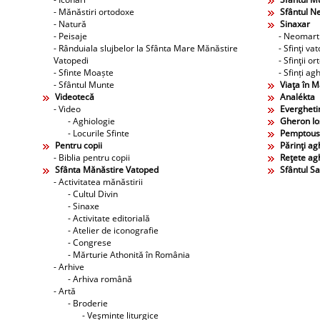
- Mănăstiri ortodoxe
Sfântul N
- Natură
Sinaxar
- Peisaje
- Neomarti
- Rânduiala slujbelor la Sfânta Mare Mănăstire
- Sfinţi va
Vatopedi
- Sfinţii o
- Sfinte Moaște
- Sfinți agh
- Sfântul Munte
Viaţa în 
Videotecă
Analékta
- Video
Evergheti
- Aghiologie
Gheron Ios
- Locurile Sfinte
Pemptous
Pentru copii
Părinţi agh
- Biblia pentru copii
Reţete agh
Sfânta Mănăstire Vatoped
Sfântul S
- Activitatea mănăstirii
- Cultul Divin
- Sinaxe
- Activitate editorială
- Atelier de iconografie
- Congrese
- Mărturie Athonită în România
- Arhive
- Arhiva română
- Artă
- Broderie
- Veşminte liturgice