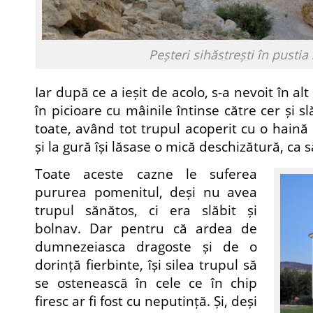
Peșteri sihăstrești în pustia 
Iar după ce a ieșit de acolo, s-a nevoit în al
în picioare cu mâinile întinse către cer și
toate, având tot trupul acoperit cu o haină 
și la gură își lăsase o mică deschizătură, ca s
Toate aceste cazne le suferea
pururea pomenitul, deși nu avea
trupul sănătos, ci era slăbit și
bolnav. Dar pentru că ardea de
dumnezeiasca dragoste și de o
dorință fierbinte, își silea trupul să
se ostenească în cele ce în chip
firesc ar fi fost cu neputință. Și, deși