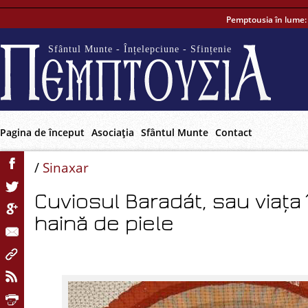
Pemptousia în lume
Sfântul Munte - Înțelepciune - Sfințenie
Pagina de început
Asociaţia
Sfântul Munte
Contact
/
Sinaxar
Cuviosul Baradát, sau viața 
haină de piele