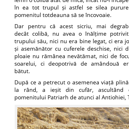
în ea tot trupul și astfel se silea purur
pomenitul totdeauna să se încovoaie.
Dar pentru că acest sicriu, mai degrab
decât colibă, nu avea o înălțime potrivi
trupului său, nici nu era bine legat, ci era j
și asemănător cu cuferele deschise, nici 
ploaie nu rămânea nevătămat, nici de foc
soarelui, ci deopotrivă de amândouă er
bătut.
După ce a petrecut o asemenea viață plină
la rând, a ieșit din cufăr, ascultând 
pomenitului Patriarh de atunci al Antiohiei,