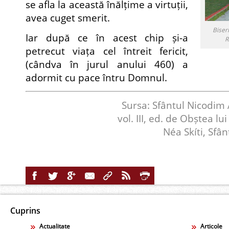
se afla la această înălțime a virtuții,
avea cuget smerit.
Biser
Iar după ce în acest chip și-a
R
petrecut viața cel întreit fericit,
(cândva în jurul anului 460) a
adormit cu pace întru Domnul.
Sursa: Sfântul Nicodim 
vol. III, ed. de Obștea l
Néa Skíti, Sfâ
Cuprins
Actualitate
Articole