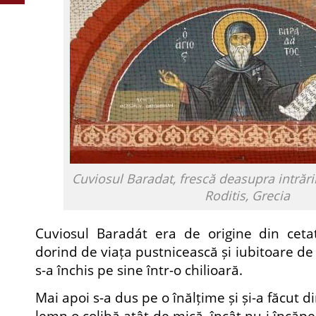
Cuviosul Baradat, frescă deasupra intrării
Roditis, Grecia
Cuviosul Baradát era de origine din cetate
dorind de viața pustnicească și iubitoare de 
s-a închis pe sine într-o chilioară.
Mai apoi s-a dus pe o înălțime și și-a făcut d
lemn o colibă atât de mică, încât nu-i încăp