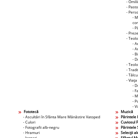
- Omili
- Pasto
- Perso
- M
co
- P
- Preze
- Teol
- A
- A
- B
- D
- Teolo
- Tradi
- Tâlcu
- Viaţa
- D
- F
- M
- P
- V
Fototecă
Muzică
- Ascultări în Sfânta Mare Mănăstire Vatoped
Părintele 
- Culori
Cuviosul P
- Fotografii alb-negru
Părintele 
- Hramuri
Selecţii al
- Iconari
Sfântul M