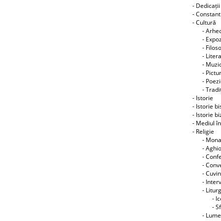
- Dedicații
- Constant
- Cultură
- Arhe
- Expoz
- Filos
- Liter
- Muzic
- Pictu
- Poez
- Tradiţ
- Istorie
- Istorie b
- Istorie b
- Mediul î
- Religie
- Mon
- Aghi
- Conf
- Conve
- Cuvin
- Interv
- Litur
- I
- S
- Lume