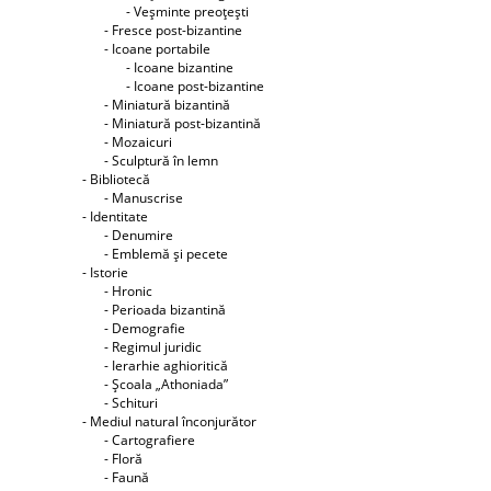
- Veşminte preoţeşti
- Fresce post-bizantine
- Icoane portabile
- Icoane bizantine
- Icoane post-bizantine
- Miniatură bizantină
- Miniatură post-bizantină
- Mozaicuri
- Sculptură în lemn
- Bibliotecă
- Manuscrise
- Identitate
- Denumire
- Emblemă şi pecete
- Istorie
- Hronic
- Perioada bizantină
- Demografie
- Regimul juridic
- Ierarhie aghioritică
- Şcoala „Athoniada”
- Schituri
- Mediul natural înconjurător
- Cartografiere
- Floră
- Faună