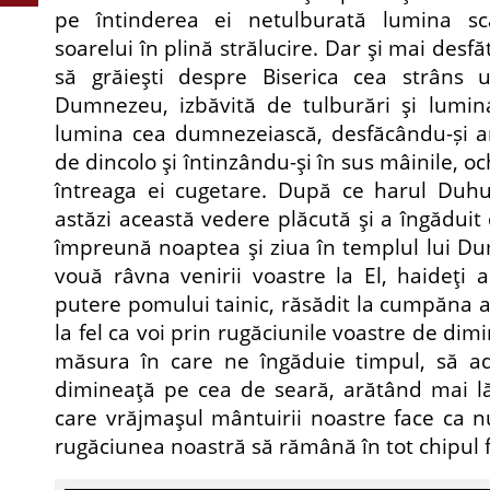
pe întinderea ei netulburată lumina sc
soarelui în plină stră­lucire. Dar şi mai desfă
să grăieşti despre Biserica cea strâns 
Dumnezeu, izbăvită de tulburări şi lumina
lumina cea dumnezeiască, desfăcându-și ari
de dincolo şi întinzându-şi în sus mâinile, oc
întreaga ei cugetare. După ce harul Duhul
astăzi această vedere plăcută şi a îngăduit c
împreună noaptea şi ziua în templul lui D
vouă râvna venirii voastre la El, haideţi
putere pomului tainic, răsădit la cumpăna a
la fel ca voi prin rugăciunile voastre de dimi­
măsura în care ne îngăduie timpul, să a
dimineaţă pe cea de seară, arătând mai lă
care vrăjmaşul mântuirii noastre face ca nu
rugăciunea noastră să rămână în tot chi­pul f