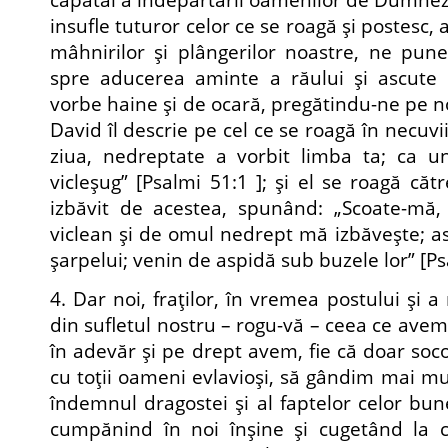
insufle tuturor celor ce se roagă şi postesc,
mâhnirilor şi plângerilor noastre, ne pun
spre aducerea aminte a răului şi ascute
vorbe haine şi de ocară, pregătindu-ne pe n
David îl descrie pe cel ce se roagă în necuvi
ziua, nedreptate a vorbit limba ta; ca un
vicleşug” [Psalmi 51:1 ]; şi el se roagă că
izbăvit de acestea, spunând: „Scoate-mă
viclean şi de omul nedrept mă izbăveşte; as
şarpelui; venin de aspidă sub buzele lor” [Ps
4. Dar noi, fraţilor, în vremea postului şi a
din sufletul nostru – rogu-vă – ceea ce avem 
în adevăr şi pe drept avem, fie că doar soc
cu toţii oameni evlavioşi, să gândim mai mul
îndemnul dragostei şi al faptelor celor bun
cumpănind în noi în­şine şi cugetând la c