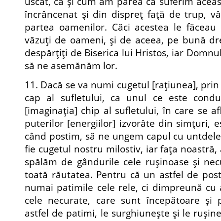
uscat, ca şi cum am părea că suferim aceast
încrâncenat şi din dispreţ faţă de trup, v
partea oamenilor. Căci acestea le făceau fa
văzuţi de oa­meni, şi de aceea, pe bună dre
despărţiţi de Biserica lui Hristos, iar Domnu
să ne asemănăm lor.
11. Dacă se va numi cugetul [raţiunea], pri
cap al sufletului, ca unul ce este conduc
[imaginaţia] chip al sufletului, în care se afl
puterilor [energiilor] izvorâte din simţuri, 
când postim, să ne ungem capul cu untdele
fie cugetul nostru milostiv, iar faţa noastră,
spălăm de gândurile cele ruşinoase şi nec
toată răutatea. Pentru că un astfel de post
numai patimile cele rele, ci dimpreună cu 
cele necurate, care sunt începătoare şi p
astfel de patimi, le surghiuneşte şi le ruşin