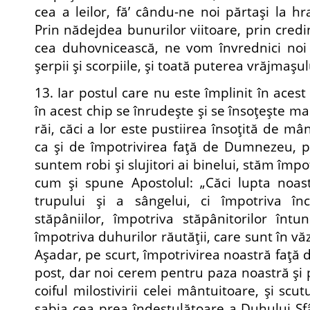
cea a leilor, fă’ cându-ne noi părtaşi la h
Prin nădejdea bunurilor viitoare, prin credi
cea duhovnicească, ne vom învrednici noi 
şerpii şi scorpiile, şi toată puterea vrăjmaşul
13. Iar postul care nu este împlinit în acest
în acest chip se înrudeşte şi se înso­ţeşte ma
răi, căci a lor este pustiirea însoţită de mân
ca şi de împotrivirea faţă de Dumnezeu, p
suntem robi şi slujitori ai binelui, stăm împot
cum şi spune Apostolul: „Căci lupta noas
trupului şi a sângelui, ci împotriva înce
stăpâniilor, împotriva stăpânitorilor întun
împotriva duhurilor răutăţii, care sunt în vă
Aşadar, pe scurt, împotrivirea noastră faţă d
post, dar noi cerem pentru paza noastră şi pl
coiful milostivirii celei mântuitoare, şi scu
sabia cea prea îndestulătoare a Duhului Sfâ