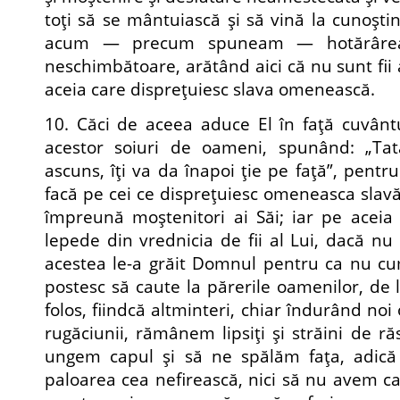
toţi să se mântuiască şi să vină la cunoşti
acum — precum spuneam — hotărârea 
neschimbătoare, arătând aici că nu sunt fii
aceia care dispreţuiesc slava omenească.
10. Căci de aceea aduce El în faţă cuvânt
acestor soiuri de oameni, spunând: „Tat
ascuns, îţi va da înapoi ţie pe faţă”, pentru 
facă pe cei ce dispreţuiesc omeneasca slavă d
împreună moştenitori ai Săi; iar pe aceia 
lepede din vrednicia de fii al Lui, dacă nu
acestea le-a grăit Domnul pentru ca nu cu
postesc să caute la părerile oamenilor, de 
folos, fiindcă altminteri, chiar îndurând noi 
rugăciunii, rămânem lipsiţi şi străini de r
ungem capul şi să ne spălăm faţa, adică
paloarea cea nefirească, nici să nu avem ca