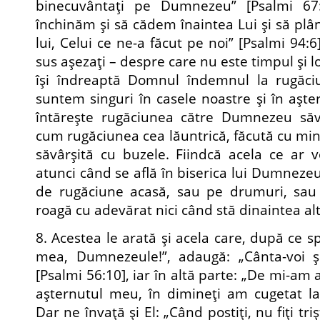
binecuvântaţi pe Dumne­zeu” [Psalmi 67:
închinăm şi să cădem înaintea Lui şi să p
lui, Celui ce ne-a făcut pe noi” [Psalmi 94:6]
sus aşezaţi – despre care nu este timpul şi
îşi îndreaptă Domnul îndemnul la rugăci
suntem singuri în casele noastre şi în aşte
întăreşte rugăciunea către Dumnezeu săvâr
cum rugăciunea cea lăuntrică, făcută cu min
săvârşită cu buzele. Fiindcă acela ce ar 
atunci când se află în biserica lui Dumnezeu
de rugăciune acasă, sau pe drumuri, sau 
roagă cu adevărat nici când stă dinaintea a
8. Acestea le arată şi acela care, după ce 
mea, Dumnezeule!”, adaugă: „Cânta-voi ş
[Psalmi 56:10], iar în altă parte: „De mi-am
aşter­nutul meu, în dimineţi am cugetat la
Dar ne învaţă şi El: „Când postiţi, nu fiţi trişt