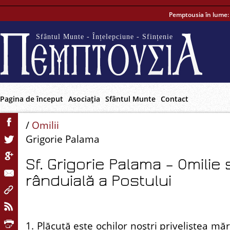
Pemptousia în lume
Sfântul Munte - Înțelepciune - Sfințenie
Pagina de început
Asociaţia
Sfântul Munte
Contact
/
Omilii
Grigorie Palama
Sf. Grigorie Palama – Omilie
rânduială a Postului
1. Plăcută este ochilor noştri priveliştea mări