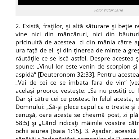
Foto: Victor Larie
2. Există, fraţilor, şi altă săturare şi beţie 
vine nici din mâncăruri, nici din băuturi
pricinuită de acestea, ci din mânia către a
ura faţă de el, şi din ţinerea de minte a greşe
răutăţile ce se iscă astfel. Despre acestea 
spune: „Vinul lor este venin de scorpion şi
aspidă” [Deuteronom 32:33]. Pentru acestea ş
„Vai de cei ce se îmbată fără de vin” [vezi
acelaşi prooroc vesteşte: „Să nu postiţi cu l
Dar şi către cei ce postesc în felul acesta, 
Domnului: „Să-şi plece capul ca o trestie şi 
ce­nuşă, oare acesta se cheamă post, zi plă
58:5] şi „Când ridicaţi mâinile voastre căt
ochii aiurea [Isaia 1:15]. 3. Aşadar, această 
căpătâi a îndepărtării oamenilor de Dumneze