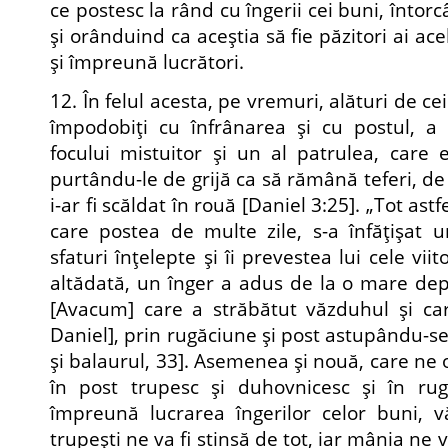
ce postesc la rând cu îngerii cei buni, întorc
şi orânduind ca aceştia să fie păzitori ai ac
şi împreună lucrători.
12. În felul acesta, pe vremuri, alături de cei
împodobiţi cu înfrânarea şi cu postul, a 
focului mistuitor şi un al patrulea, care e
purtându-le de grijă ca să rămână teferi, d
i-ar fi scăldat în rouă [Daniel 3:25]. „Tot astf
care postea de multe zile, s-a înfăţişat 
sfaturi înţelepte şi îi prevestea lui cele viit
altădată, un înger a adus de la o mare de
[Avacum] care a străbătut văzduhul şi car
Daniel], prin rugăciune şi post astupându-se 
şi balaurul, 33]. Asemenea şi nouă, care ne
în post trupesc şi duhovnicesc şi în rugă
împreună lucrarea îngerilor celor buni, v
trupeşti ne va fi stinsă de tot, iar mânia ne