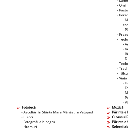
- Lume
- Omili
- Pasto
- Perso
- M
co
- P
- Preze
- Teol
- A
- A
- B
- D
- Teolo
- Tradi
- Tâlcu
- Viaţa
- D
- F
- M
- P
- V
Fototecă
Muzică
- Ascultări în Sfânta Mare Mănăstire Vatoped
Părintele 
- Culori
Cuviosul P
- Fotografii alb-negru
Părintele 
- Hramuri
Selecţii al