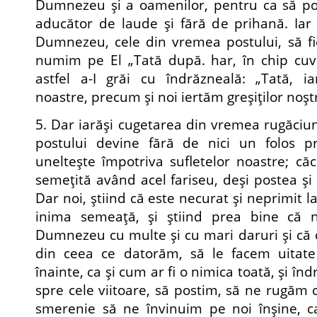
Dumnezeu şi a oamenilor, pentru ca să pos
aducător de laude şi fără de prihană. Iar 
Dumnezeu, cele din vremea postului, să fie
numim pe El „Tată după. har, în chip cuve
astfel a-I grăi cu îndrăzneală: „Tată, ia
noastre, precum şi noi iertăm greşiţilor noştr
5. Dar iarăşi cugetarea din vremea rugăciuni
postului devine fără de nici un folos pr
unelteşte împotriva sufletelor noastre; căc
semeţită având acel fariseu, deşi postea şi s
Dar noi, ştiind că este necurat şi neprimit l
inima semeaţă, şi ştiind prea bine că n
Dumnezeu cu multe şi cu mari daruri şi că
din ceea ce datorăm, să le facem uitate
înainte, ca şi cum ar fi o nimica toată, şi î
spre cele viitoare, să postim, să ne rugăm 
smerenie să ne învinuim pe noi înşine, ca