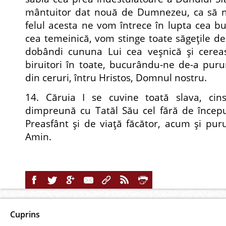
mântuitor dat nouă de Dumnezeu, ca să ne
felul acesta ne vom întrece în lupta cea b
cea temeinică, vom stinge toate săgeţile de
dobândi cununa Lui cea veşnică şi cereas
biruitori în toate, bucurându-ne de-a puru
din ceruri, întru Hristos, Domnul nostru.
14. Căruia I se cuvine toată slava, cins
dimpreună cu Tatăl Său cel fără de în­cep
Preasfânt şi de viaţă făcător, acum şi purur
Amin.
Cuprins