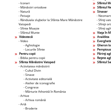
- Iconari
Sfântul M
- Mănăstiri ortodoxe
Sfântul N
- Natură
Sinaxar
- Peisaje
- Neomarti
- Rânduiala slujbelor la Sfânta Mare Mănăstire
- Sfinţi va
Vatopedi
- Sfinţii o
- Sfinte Moaște
- Sfinți agh
- Sfântul Munte
Viaţa în 
Videotecă
Analékta
- Video
Evergheti
- Aghiologie
Gheron Ios
- Locurile Sfinte
Pemptous
Pentru copii
Părinţi agh
- Biblia pentru copii
Reţete agh
Sfânta Mănăstire Vatoped
Sfântul S
- Activitatea mănăstirii
- Cultul Divin
- Sinaxe
- Activitate editorială
- Atelier de iconografie
- Congrese
- Mărturie Athonită în România
- Arhive
- Arhiva română
- Artă
- Broderie