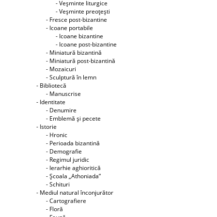
- Veşminte liturgice
- Veşminte preoţeşti
- Fresce post-bizantine
- Icoane portabile
- Icoane bizantine
- Icoane post-bizantine
- Miniatură bizantină
- Miniatură post-bizantină
- Mozaicuri
- Sculptură în lemn
- Bibliotecă
- Manuscrise
- Identitate
- Denumire
- Emblemă şi pecete
- Istorie
- Hronic
- Perioada bizantină
- Demografie
- Regimul juridic
- Ierarhie aghioritică
- Şcoala „Athoniada”
- Schituri
- Mediul natural înconjurător
- Cartografiere
- Floră