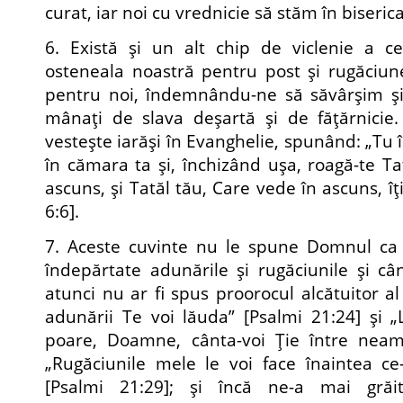
curat, iar noi cu vrednicie să stăm în biseri
6. Există şi un alt chip de viclenie a ce
osteneala noastră pentru post şi rugăciune
pentru noi, îndemnându-ne să săvârşim şi 
mânaţi de slava deşartă şi de făţărnici
vesteşte iarăşi în Evanghelie, spunând: „Tu î
în cămara ta şi, închizând uşa, roagă-te Ta
ascuns, şi Tatăl tău, Care vede în ascuns, îţi
6:6].
7. Aceste cuvinte nu le spune Domnul ca
îndepărtate adunările şi rugăciunile şi cân
atunci nu ar fi spus proorocul alcătuitor al 
adunării Te voi lăuda” [Psalmi 21:24] şi „
poare, Doamne, cânta-voi Ţie între neamu
„Rugăciunile mele le voi face înaintea ce
[Psalmi 21:29]; şi încă ne-a mai grăi