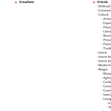
Actualitate
Articole
- Dedicații
- Constant
- Cultură
- Arhe
- Expoz
- Filos
- Liter
- Muzic
- Pictu
- Poez
- Tradiţ
- Istorie
- Istorie b
- Istorie b
- Mediul î
- Religie
- Mon
- Aghi
- Conf
- Conve
- Cuvin
- Interv
- Litur
- I
- S