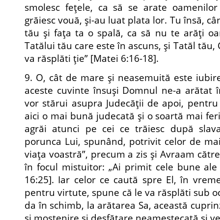
smolesc feţele, ca să se arate oamenilor
grăiesc vouă, şi-au luat plata lor. Tu însă, c
tău şi faţa ta o spală, ca să nu te arăţi oa
Tatălui tău care este în ascuns, şi Tatăl tău, 
va răsplăti ţie” [Matei 6:16-18].
9. O, cât de mare şi neasemuită este iubir
aceste cuvinte însuşi Domnul ne-a arătat î
vor stărui asupra Judecăţii de apoi, pentr
aici o mai bună judecată şi o soartă mai feri
agrăi atunci pe cei ce trăiesc după sla
porunca Lui, spunând, potrivit celor de mai 
viaţa voastră”, precum a zis şi Avraam cătr
în focul mistuitor: „Ai primit cele bune ale 
16:25]. Iar celor ce caută spre El, în vrem
pentru virtute, spune că le va răsplăti sub oc
da în schimb, la arătarea Sa, această cupri
şi moştenire şi desfătare neamestecată şi ve