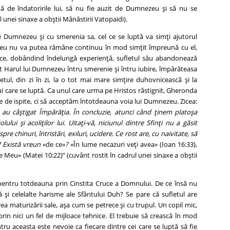
ă de îndatoririle lui, să nu fie auzit de Dumnezeu şi să nu se
 unei sinaxe a obştii Mânăstirii Vatopaidi).
e Dumnezeu şi cu smerenia sa, cel ce se luptă va simţi ajutorul
eu nu va putea rămâne continuu în mod simţit împreună cu el,
ce, dobândind îndelungă experienţă, sufletul său abandonează
it Harul lui Dumnezeu întru smerenie şi întru iubire, împărăteasa
letul, din zi în zi, la o tot mai mare simţire duhovnicească şi la
ui care se luptă. Ca unul care urma pe Hristos răstignit, Gheronda
 de ispite, ci să acceptăm întotdeauna voia lui Dumnezeu. Zicea:
ţă, au câştigat Împărăţia. În concluzie, atunci când ţinem platoşa
lului şi acoliţilor lui. Uitaţi-vă, niciunul dintre Sfinţi nu a găsit
e chinuri, întristări, exiluri, ucidere. Ce rost are, cu naivitate, să
? Există vreun
«de ce»
?
«În lume necazuri veţi avea» (Ioan 16:33),
le Meu» (Matei 10:22)” (cuvânt rostit în cadrul unei sinaxe a obştii
pentru totdeauna prin Cinstita Cruce a Domnului. De ce însă nu
şi celelalte harisme ale Sfântului Duh? Se pare că sufletul are
ea maturizării sale, aşa cum se petrece şi cu trupul. Un copil mic,
prin nici un fel de mijloace tehnice. El trebuie să crească în mod
tru aceasta este nevoie ca fiecare dintre cei care se luptă să fie