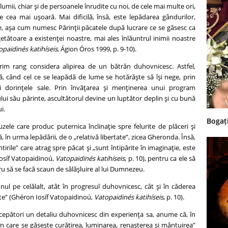
 lumii, chiar şi de persoanele înrudite cu noi, de cele mai multe ori,
 cea mai uşoară. Mai dificilă, însă, este lepădarea gândurilor,
e, aşa cum numesc Părinţii păcatele după lucrare ce se găsesc ca
etătoare a existenţei noastre, mai ales înlăuntrul inimii noastre
opaidinés katihíseis
, Ágion Óros 1999, p. 9-10).
rim rang considera alipirea de un bătrân duhovnicesc. Astfel,
nă, când cel ce se leapădă de lume se hotărăşte să îşi nege, prin
 şi dorinţele sale. Prin învăţarea şi menţinerea unui program
lui său părinte, ascultătorul devine un luptător deplin şi cu bună
i.
Bogați
ele care produc puternica înclinaţie spre felurite de plăceri şi
ă, în urma lepădării, de o „relativă libertate”, zicea Gheronda. Însă,
tirile” care atrag spre păcat şi „sunt întipărite în imaginaţie, este
Iosíf Vatopaidinoú,
Vatopaidinés katihíseis
, p. 10), pentru ca ele să
u să se facă scaun de sălăşluire al lui Dumnezeu.
unul pe celălalt, atât în progresul duhovnicesc, cât şi în căderea
rte” (Ghéron Iosíf Vatopaidinoú,
Vatopaidinés katihíseis
, p. 10).
epători un detaliu duhovnicesc din experienţa sa, anume că, în
 care se găseşte curăţirea, luminarea, renaşterea şi mântuirea”