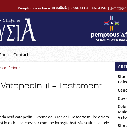
Pemptousia în lume:
ROMÂNĂ
|
ΕΛΛΗΝΙΚΗ
|
ENGLISH
|
ქართული 
- Sfințenie
Munte
Contact
ART
/
Conferinţe
d
Sfân
Pale
 Vatopedinul – Testament
Canc
Cuvi
Cele
Maic
onda Iosif Vatopedinul vreme de 30 de ani. De foarte multe ori am
Vat
r şi în cadrul catehezelor comune întregii obşti, să ascult cuvintele
Sfinț