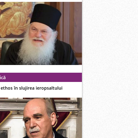
ică
i ethos în slujirea ieropsaltului