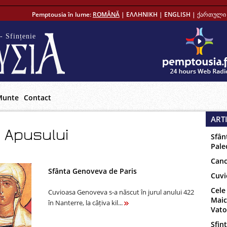
Pemptousia în lume:
ROMÂNĂ
|
ΕΛΛΗΝΙΚΗ
|
ENGLISH
|
ქართული 
- Sfințenie
Munte
Contact
ART
ai Apusului
Sfân
Pale
Canc
Sfânta Genoveva de Paris
Cuvi
Cele
Cuvioasa Genoveva s-a născut în jurul anului 422
Maic
în Nanterre, la câțiva kil...
Vat
Sfinț