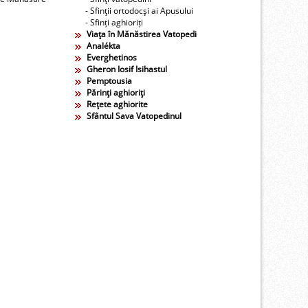
- Sfinţii ortodocşi ai Apusului
- Sfinți aghioriți
Viaţa în Mănăstirea Vatopedi
Analékta
Everghetinos
Gheron Iosif Isihastul
Pemptousia
Părinţi aghioriţi
Reţete aghiorite
Sfântul Sava Vatopedinul