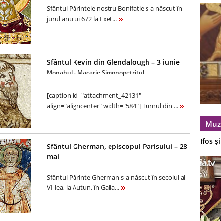
Sfântul Părintele nostru Bonifatie s-a născut în
jurul anului 672 la Exet...
Sfântul Kevin din Glendalough – 3 iunie
Monahul - Macarie Simonopetritul
[caption id="attachment_42131"
align="aligncenter" width="584"] Turnul din ...
Muz
Ifos ș
Sfântul Gherman, episcopul Parisului – 28
mai
Sfântul Părinte Gherman s-a născut în secolul al
VI-lea, la Autun, în Galia...