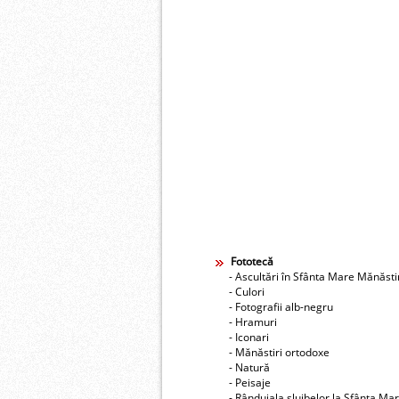
Fototecă
- Ascultări în Sfânta Mare Mănăst
- Culori
- Fotografii alb-negru
- Hramuri
- Iconari
- Mănăstiri ortodoxe
- Natură
- Peisaje
- Rânduiala slujbelor la Sfânta Ma