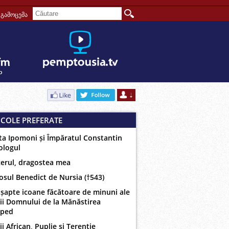
გამოცემა
ICOLE PREFERATE
ta Ipomoni și Împăratul Constantin
ologul
erul, dragostea mea
osul Benedict de Nursia (†543)
 șapte icoane făcătoare de minuni ale
ii Domnului de la Mănăstirea
oped
ii African, Puplie și Terentie