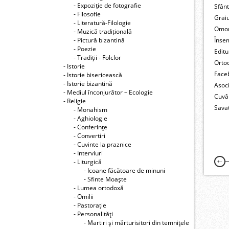
- Expoziţie de fotografie
Sfân
- Filosofie
Grai
- Literatură-Filologie
Omo
- Muzică tradițională
- Pictură bizantină
Înse
- Poezie
Editu
- Tradiţii - Folclor
Orto
- Istorie
Face
- Istorie bisericească
- Istorie bizantină
Asoc
- Mediul înconjurător – Ecologie
Cuvâ
- Religie
Savat
- Monahism
- Aghiologie
- Conferinţe
- Convertiri
- Cuvinte la praznice
- Interviuri
- Liturgică
- Icoane făcătoare de minuni
- Sfinte Moaşte
- Lumea ortodoxă
- Omilii
- Pastorație
- Personalităţi
- Martiri şi mărturisitori din temniţele