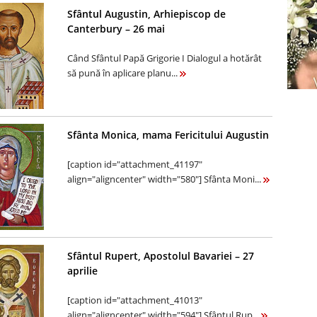
Sfântul Augustin, Arhiepiscop de
Canterbury – 26 mai
Când Sfântul Papă Grigorie I Dialogul a hotărât
să pună în aplicare planu...
Sfânta Monica, mama Fericitului Augustin
[caption id="attachment_41197"
align="aligncenter" width="580"] Sfânta Moni...
Sfântul Rupert, Apostolul Bavariei – 27
aprilie
[caption id="attachment_41013"
align="aligncenter" width="594"] Sfântul Rup...