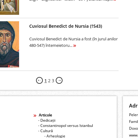
Cuviosul Benedict de Nursia (†543)
Cuviosul Benedict de Nursia a fost (în jurul anilor
480-547) întemeietoru...
1
2
3
Adr
Peler
Articole
- Dedicații
Fami
- Constantinopol versus Istanbul
Doxo
- Cultură
www.
- Arheologie