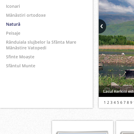
Iconari
Mănăstiri ortodoxe
Natură
Peisaje
Rânduiala slujbelor la Sfânta Mare
Mănăstire Vatopedi
Sfinte Moaște
Sfântul Munte
Lacul Kerkini es
1
2
3
4
5
6
7
8
9