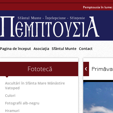
Pemptousia în lume
Sfântul Munte - Înțelepciune - Sfințenie
Pagina de început
Asociaţia
Sfântul Munte
Contact
Fototecă
Primăva
Ascultări în Sfânta Mare Mănăstire
Vatoped
Culori
Fotografii alb-negru
Hramuri