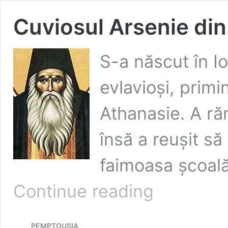
Cuviosul Arsenie din
S-a născut în Io
evlavioși, prim
Athanasie. A ră
însă a reușit s
faimoasa școală
Cuviosul
Continue reading
Arsenie
din
Paros
PEMPTOUSIA