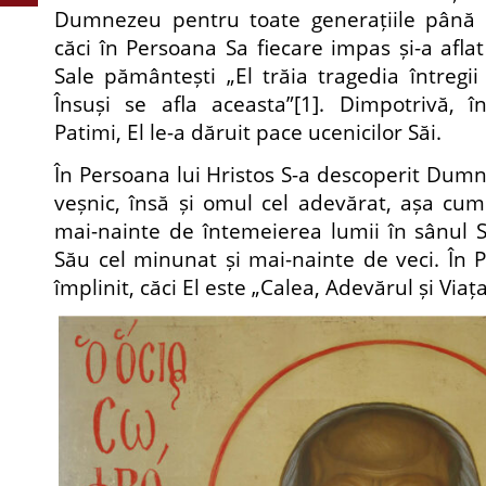
Dumnezeu pentru toate generațiile până la
căci în Persoana Sa fiecare impas și-a aflat 
Sale pământești „El trăia tragedia întregii
Însuși se afla aceasta”
[1]
. Dimpotrivă, î
Patimi, El le-a dăruit pace ucenicilor Săi.
În Persoana lui Hristos S-a descoperit Dumn
veșnic, însă și omul cel adevărat, așa cu
mai-nainte de întemeierea lumii în sânul Sf
Său cel minunat și mai-nainte de veci. În 
împlinit, căci El este „Calea, Adevărul și Viaț