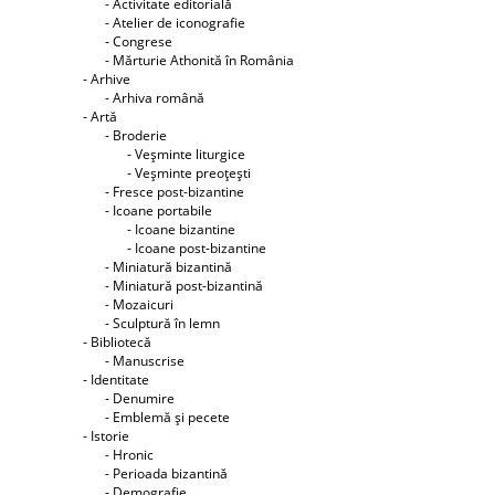
- Activitate editorială
- Atelier de iconografie
- Congrese
- Mărturie Athonită în România
- Arhive
- Arhiva română
- Artă
- Broderie
- Veşminte liturgice
- Veşminte preoţeşti
- Fresce post-bizantine
- Icoane portabile
- Icoane bizantine
- Icoane post-bizantine
- Miniatură bizantină
- Miniatură post-bizantină
- Mozaicuri
- Sculptură în lemn
- Bibliotecă
- Manuscrise
- Identitate
- Denumire
- Emblemă şi pecete
- Istorie
- Hronic
- Perioada bizantină
- Demografie