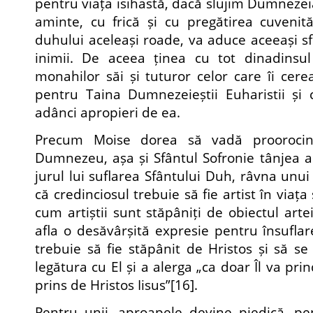
pentru viața isihastă, dacă slujim Dumnezei
aminte, cu frică și cu pregătirea cuvenit
duhului aceleași roade, va aduce aceeași sf
inimii. De aceea ținea cu tot dinadinsu
monahilor săi și tuturor celor care îi cere
pentru Taina Dumnezeieștii Euharistii și
adânci apropieri de ea.
Precum Moise dorea să vadă proorocind
Dumnezeu, așa și Sfântul Sofronie tânjea a 
jurul lui suflarea Sfântului Duh, râvna unui 
că credinciosul trebuie să fie artist în viaț
cum artiștii sunt stăpâniți de obiectul artei
afla o desăvârșită expresie pentru însuflare
trebuie să fie stăpânit de Hristos și să se 
legătura cu El și a alerga „ca doar Îl va prind
prins de Hristos Iisus”
[16]
.
Pentru unii, aproapele devine piedică, pent