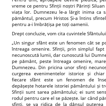
vreme ce pentru Sfinții noștri Părinți Siluan 
viața lor. Dumnezeu le-a lărgit inima ca s
pământul, precum Hristos Și-a întins sfinte
pentru a-i îmbrățișa pe toți oamenii.
Drept concluzie, vom cita cuvintele Sfântului
„Un singur sfânt este un fenomen cât se p
întreaga omenire. Sfinții, prin simplul fapt a
necunoscută lumii, dar cunoscută lui Dumne
pe pământ, peste întreaga omenire, mare
Dumnezeu. Din pricina unor sfinți necunos
curgerea evenimentelor istorice și chia
fiecare sfânt este un fenomen de îns
depășește hotarele istoriei pământului și tr
Sfinții sunt sarea pământului; ei sunt sensul
rodul pentru care el se păzește. Iar când pă
sfinți, se va ridica de la dânsul putere