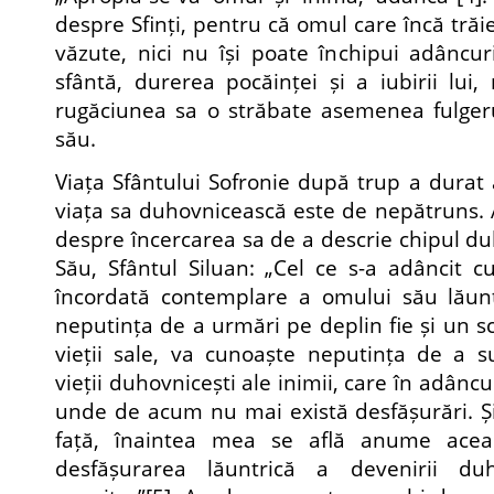
despre Sfinți, pentru că omul care încă trăie
văzute, nici nu își poate închipui adâncur
sfântă, durerea pocăinței și a iubirii lui
rugăciunea sa o străbate asemenea fulgeru
său.
Viața Sfântului Sofronie după trup a durat
viața sa duhovnicească este de nepătruns. A
despre încercarea sa de a descrie chipul du
Său, Sfântul Siluan: „Cel ce s-a adâncit c
încordată contemplare a omului său lăuntr
neputința de a urmări pe deplin fie și un sc
vieții sale, va cunoaște neputința de a s
vieții duhovnicești ale inimii, care în adâncul
unde de acum nu mai există desfășurări. Și 
față, înaintea mea se află anume aceas
desfășurarea lăuntrică a devenirii du