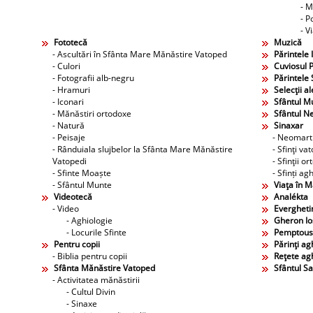
- M
- P
- V
Fototecă
Muzică
- Ascultări în Sfânta Mare Mănăstire Vatoped
Părintele 
- Culori
Cuviosul P
- Fotografii alb-negru
Părintele 
- Hramuri
Selecţii al
- Iconari
Sfântul M
- Mănăstiri ortodoxe
Sfântul N
- Natură
Sinaxar
- Peisaje
- Neomarti
- Rânduiala slujbelor la Sfânta Mare Mănăstire
- Sfinţi va
Vatopedi
- Sfinţii o
- Sfinte Moaște
- Sfinți agh
- Sfântul Munte
Viaţa în 
Videotecă
Analékta
- Video
Evergheti
- Aghiologie
Gheron Ios
- Locurile Sfinte
Pemptous
Pentru copii
Părinţi agh
- Biblia pentru copii
Reţete agh
Sfânta Mănăstire Vatoped
Sfântul S
- Activitatea mănăstirii
- Cultul Divin
- Sinaxe