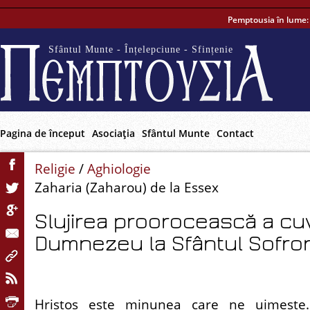
Pemptousia în lume
Sfântul Munte - Înțelepciune - Sfințenie
Pagina de început
Asociaţia
Sfântul Munte
Contact
Religie
/
Aghiologie
Zaharia (Zaharou) de la Essex
Slujirea proorocească a cuv
Dumnezeu la Sfântul Sofro
Hristos este minunea care ne uimește.