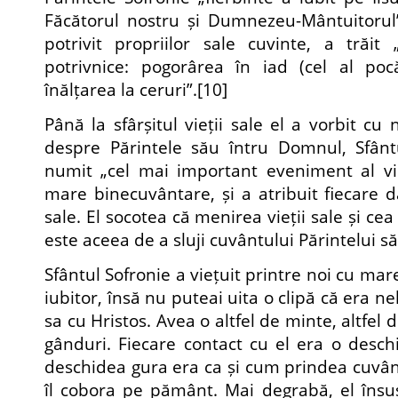
Făcătorul nostru și Dumnezeu-Mântuitorul” 
potrivit propriilor sale cuvinte, a trăit
potrivnice: pogorârea în iad (cel al pocăi
înălțarea la ceruri”.
[10]
Până la sfârșitul vieții sale el a vorbit cu 
despre Părintele său întru Domnul, Sfântu
numit „cel mai important eveniment al vie
mare binecuvântare, și a atribuit fiecare d
sale. El socotea că menirea vieții sale și ce
este aceea de a sluji cuvântului Părintelui să
Sfântul Sofronie a viețuit printre noi cu mare
iubitor, însă nu puteai uita o clipă că era
sa cu Hristos. Avea o altfel de minte, altfel 
gânduri. Fiecare contact cu el era o deschi
deschidea gura era ca și cum prindea cuvâ
îl cobora pe pământ. Mai degrabă, el însuș