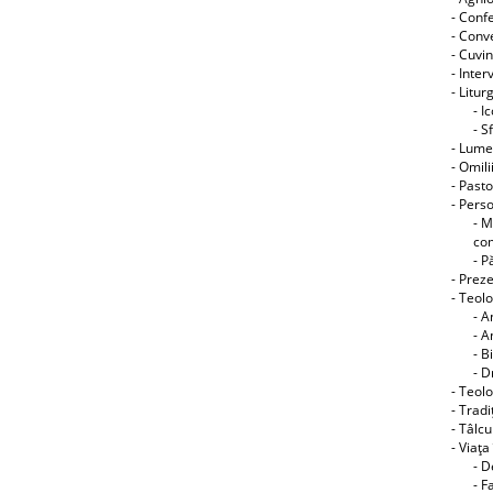
- Conf
- Conve
- Cuvin
- Interv
- Litur
- I
- S
- Lume
- Omili
- Pasto
- Perso
- M
co
- P
- Preze
- Teol
- A
- A
- B
- D
- Teolo
- Tradi
- Tâlcu
- Viaţa
- D
- F