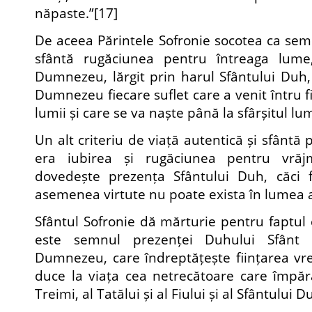
năpaste.”
[17]
De aceea Părintele Sofronie socotea ca semn
sfântă rugăciunea pentru întreaga lume
Dumnezeu, lărgit prin harul Sfântului Duh, 
Dumnezeu fiecare suflet care a venit întru f
lumii și care se va naște până la sfârșitul lum
Un alt criteriu de viață autentică și sfântă 
era iubirea și rugăciunea pentru vrăj
dovedește prezența Sfântului Duh, căci 
asemenea virtute nu poate exista în lumea 
Sfântul Sofronie dă mărturie pentru faptul 
este semnul prezenței Duhului Sfânt ș
Dumnezeu, care îndreptățește ființarea vre
duce la viața cea netrecătoare care împără
Treimi, al Tatălui și al Fiului și al Sfântului D