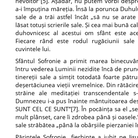
nevoitor”
[5]
. Așadar, nu putem vorbi despre
a-i împuțina măreția. Însă la porunca Duhulu
sale de a trăi astfel încât „să nu se arate
lăsat totuși scrierile sale. Și cea mai bună c
duhovnicesc al acestui om sfânt este acee
Fiecare rând este rodul rugăciunii sale 
cuvintele lui.
Sfântul Sofronie a primit marea binecuvâ
întru vederea Luminii nezidite încă de prunc,
tinereții sale a simțit totodată foarte pătr
deșertăciunea vieții vremelnice. Din rătăcire
străine ale meditației transcendentale s
Dumnezeu i-a pus înainte mântuitoarea desc
SUNT CEL CE SUNT”
[7]
. În pocăința sa el „
mult plânset, care îi zdrobea până și oasele.
sale străbătea „până la obârșiile pierzaniei î
Părintele Sofronie „fierbinte a iubit pe Ii