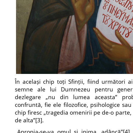
În același chip toți Sfinții, fiind următori ai
semne ale lui Dumnezeu pentru genera
dezlegare „nu din lumea aceasta” pro
confruntă, fie ele filozofice, psihologice sau 
chip firesc „tragedia omenirii pe de-o parte, 
de alta”
[3]
.
„Apropia-se-va omul și inima, adâncă”
[4]
.