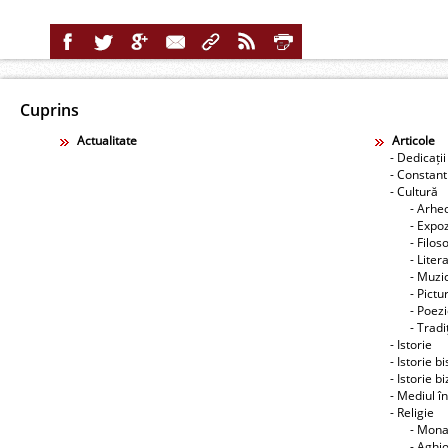
Cuprins
Actualitate
Articole
- Dedicații
- Constant
- Cultură
- Arhe
- Expoz
- Filos
- Liter
- Muzic
- Pictu
- Poez
- Tradiţ
- Istorie
- Istorie b
- Istorie b
- Mediul î
- Religie
- Mon
- Aghi