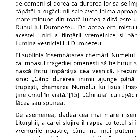
de oameni și dorea ca durerea lor să se împ
căpătâi a rugăciunii sale avea inima aproape
mare minune din toată lumea zidită este u
Duhul lui Dumnezeu. De aceea era mistuit 
acestei uniri a ființării vremelnice și p
Lumina veșniciei lui Dumnezeu.
El sublinia însemnătatea chemării Numelui
ca impasul tragediei omenești să fie biruit 
nască întru Împărăția cea veșnică. Precu
sine: „Când durerea inimii ajunge până 
trupești, chemarea Numelui lui Iisus Hris
ține omul în viață.”
[15]
. „Chinuia” cu rugăc
făcea sau spunea.
De asemenea, dădea cea mai mare însem
Liturghii, a cărei slujire îl răpea cu totul și
vremurile noastre, când nu mai putem af