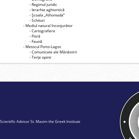
- Regimul juridic
- Ierarhie aghioritică
- Şcoala „Athoniada”
- Schituri
- Mediul natural înconjurător
- Cartografiere
- Floră
- Faună
- Metocul Porto-Lagos
- Comunicate ale Mănăstirii
- Terţe opinii
Scientific Advisor St. Maxim the Greek Institute