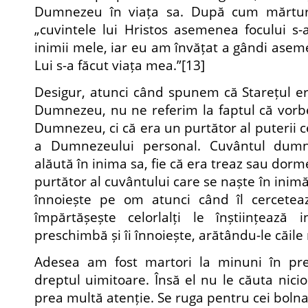
Dumnezeu în viața sa. După cum mărturise
„cuvintele lui Hristos asemenea focului s-a
inimii mele, iar eu am învățat a gândi asem
Lui s-a făcut viața mea.”
[13]
Desigur, atunci când spunem că Starețul er
Dumnezeu, nu ne referim la faptul că vorb
Dumnezeu, ci că era un purtător al puterii c
a Dumnezeului personal. Cuvântul dumn
alăută în inima sa, fie că era treaz sau dorm
purtător al cuvântului care se naște în inimă
înnoiește pe om atunci când îl cerceteaz
împărtășește celorlalți le înștiințează 
preschimbă și îi înnoiește, arătându-le căile 
Adesea am fost martori la minuni în pre
dreptul uimitoare. Însă el nu le căuta nici
prea multă atenție. Se ruga pentru cei bolnav